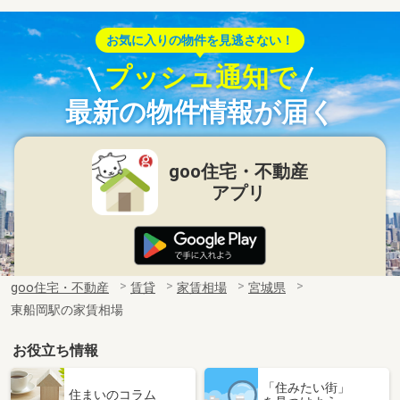
お気に入りの物件を見逃さない！
プッシュ通知で
最新の物件情報が届く
goo住宅・不動産
アプリ
goo住宅・不動産
賃貸
家賃相場
宮城県
東船岡駅の家賃相場
お役立ち情報
「住みたい街」
住まいのコラム