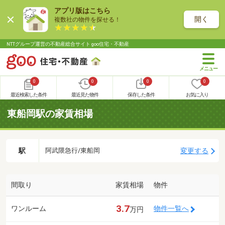
アプリ版はこちら
開く
複数社の物件を探せる！
NTTグループ運営の不動産総合サイト goo住宅・不動産
0
0
0
0
最近検索した条件
最近見た物件
保存した条件
お気に入り
東船岡駅の家賃相場
駅
変更する
阿武隈急行/東船岡
間取り
家賃相場
物件
3.7
ワンルーム
物件一覧へ
万円