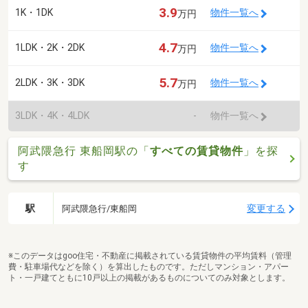
3.9
1K・1DK
物件一覧へ
万円
4.7
1LDK・2K・2DK
物件一覧へ
万円
5.7
2LDK・3K・3DK
物件一覧へ
万円
3LDK・4K・4LDK
-
物件一覧へ
阿武隈急行 東船岡駅の「
すべての賃貸物件
」を探
す
駅
変更する
阿武隈急行/東船岡
※このデータはgoo住宅・不動産に掲載されている賃貸物件の平均賃料（管理
費・駐車場代などを除く）を算出したものです。ただしマンション・アパー
ト・一戸建てともに10戸以上の掲載があるものについてのみ対象とします。