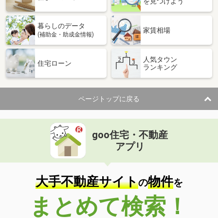
を見つけよう
暮らしのデータ
家賃相場
(補助金・助成金情報)
人気タウン
住宅ローン
ランキング
ページトップに戻る
goo住宅・不動産
アプリ
大手不動産サイト
物件
の
を
まとめて検索！