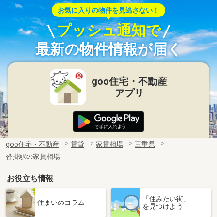
お気に入りの物件を見逃さない！
プッシュ通知で
最新の物件情報が届く
goo住宅・不動産
アプリ
goo住宅・不動産
賃貸
家賃相場
三重県
沓掛駅の家賃相場
お役立ち情報
「住みたい街」
住まいのコラム
を見つけよう