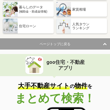
暮らしのデータ
家賃相場
(補助金・助成金情報)
人気タウン
住宅ローン
ランキング
ページトップに戻る
goo住宅・不動産
アプリ
大手不動産サイト
物件
の
を
まとめて検索！