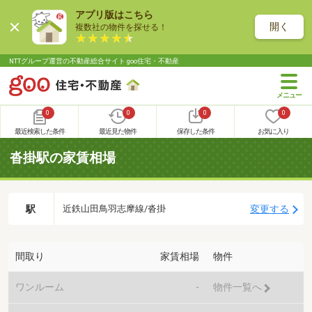
アプリ版はこちら
開く
複数社の物件を探せる！
NTTグループ運営の不動産総合サイト goo住宅・不動産
0
0
0
0
最近検索した条件
最近見た物件
保存した条件
お気に入り
沓掛駅の家賃相場
駅
変更する
近鉄山田鳥羽志摩線/沓掛
間取り
家賃相場
物件
ワンルーム
-
物件一覧へ