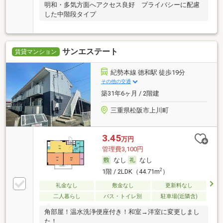
明和・多気方面へアクセス良好 プライバシーに配慮
した中階段タイプ
サンエステート
賃貸マンション
紀勢本線 徳和駅 徒歩19分
その他の交通
築31年6ヶ月 / 2階建
三重県松阪市上川町
3.45
万円
管理費3,100円
なし
なし
2
1階 / 2LDK（44.71m
）
礼金なし
敷金なし
更新料なし
二人暮らし
バス・トイレ別
駐車場(近隣含)
角部屋！温水洗浄便座付き！和室→洋室に変更しまし
た！