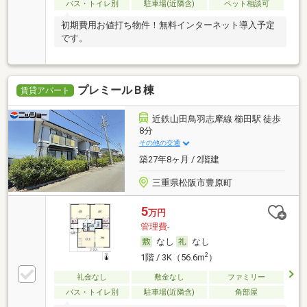
バス・トイレ別
駐車場(近隣含)
ペット相談可
初期費用お値打ち物件！無料インターネット導入予定
です。
プレミールＢ棟
賃貸アパート
近鉄山田鳥羽志摩線 櫛田駅 徒歩
8分
その他の交通
築27年8ヶ月 / 2階建
三重県松阪市豊原町
5
万円
管理費-
なし
なし
2
1階 / 3K（56.6m
）
礼金なし
敷金なし
ファミリー
バス・トイレ別
駐車場(近隣含)
角部屋