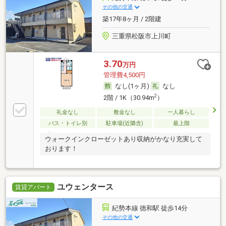
その他の交通
築17年8ヶ月 / 2階建
三重県松阪市上川町
3.70
万円
管理費4,500円
なし(1ヶ月)
なし
2
2階 / 1K（30.94m
）
礼金なし
敷金なし
一人暮らし
バス・トイレ別
駐車場(近隣含)
最上階
ウォークインクローゼットあり収納がかなり充実して
おります！
ユウェンタース
賃貸アパート
紀勢本線 徳和駅 徒歩14分
その他の交通