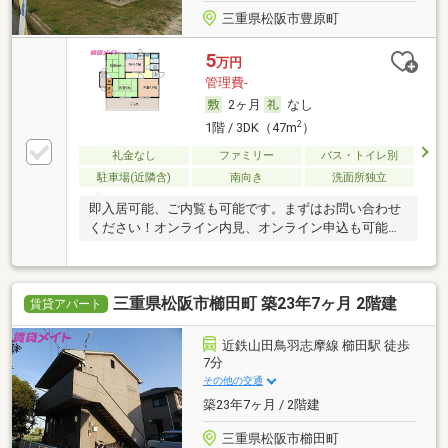
三重県松阪市豊原町
5
万円
管理費-
2ヶ月
なし
2
1階 / 3DK（47m
）
礼金なし
ファミリー
バス・トイレ別
駐車場(近隣含)
南向き
洗面所独立
即入居可能、ご内覧も可能です。まずはお問い合わせ
ください！オンライン内見、オンライン申込も可能で
す。
三重県松阪市櫛田町 築23年7ヶ月 2階建
賃貸アパート
近鉄山田鳥羽志摩線 櫛田駅 徒歩
7分
その他の交通
築23年7ヶ月 / 2階建
三重県松阪市櫛田町