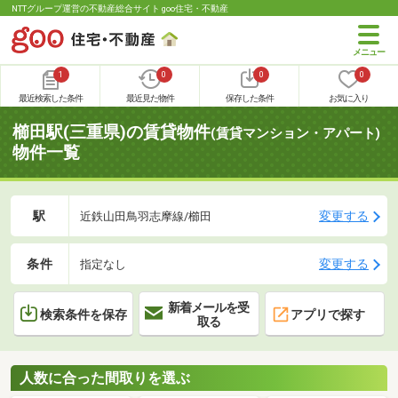
NTTグループ運営の不動産総合サイト goo住宅・不動産
1
0
0
0
最近検索した条件
最近見た物件
保存した条件
お気に入り
櫛田駅(三重県)の賃貸物件
(賃貸マンション・アパート)
物件一覧
駅
変更する
近鉄山田鳥羽志摩線/櫛田
条件
変更する
指定なし
新着メールを受
検索条件を保存
アプリで探す
取る
人数に合った間取りを選ぶ