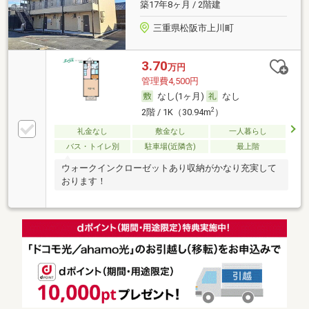
築17年8ヶ月 / 2階建
三重県松阪市上川町
3.70
万円
管理費4,500円
なし(1ヶ月)
なし
2
2階 / 1K（30.94m
）
礼金なし
敷金なし
一人暮らし
バス・トイレ別
駐車場(近隣含)
最上階
ウォークインクローゼットあり収納がかなり充実して
おります！