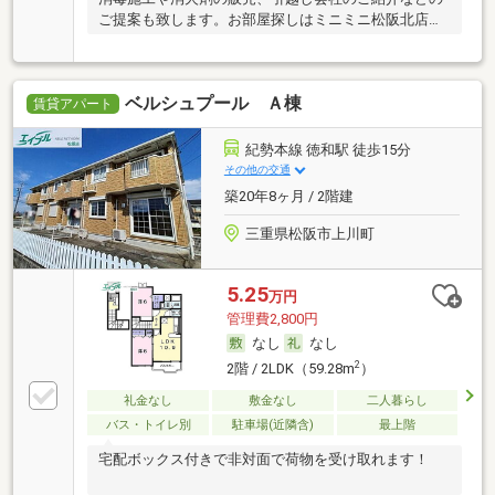
ご提案も致します。お部屋探しはミニミニ松阪北店
へ。
ベルシュプール Ａ棟
賃貸アパート
紀勢本線 徳和駅 徒歩15分
その他の交通
築20年8ヶ月 / 2階建
三重県松阪市上川町
5.25
万円
管理費2,800円
なし
なし
2
2階 / 2LDK（59.28m
）
礼金なし
敷金なし
二人暮らし
バス・トイレ別
駐車場(近隣含)
最上階
宅配ボックス付きで非対面で荷物を受け取れます！