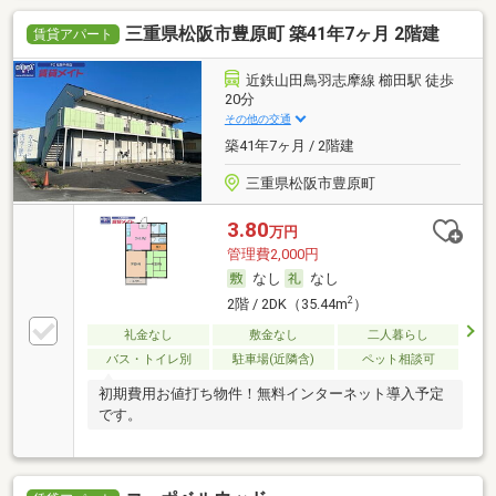
三重県松阪市豊原町 築41年7ヶ月 2階建
賃貸アパート
近鉄山田鳥羽志摩線 櫛田駅 徒歩
20分
その他の交通
築41年7ヶ月 / 2階建
三重県松阪市豊原町
3.80
万円
管理費2,000円
なし
なし
2
2階 / 2DK（35.44m
）
礼金なし
敷金なし
二人暮らし
バス・トイレ別
駐車場(近隣含)
ペット相談可
初期費用お値打ち物件！無料インターネット導入予定
です。