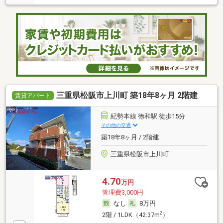
三重県松阪市上川町 築18年8ヶ月 2階建
賃貸アパート
紀勢本線 徳和駅 徒歩15分
その他の交通
築18年8ヶ月 / 2階建
三重県松阪市上川町
4.70
万円
管理費3,000円
なし
8万円
2
2階 / 1LDK（42.37m
）