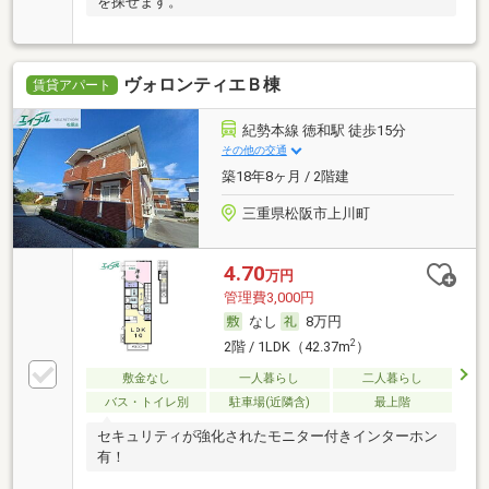
を探せます。
ヴォロンティエＢ棟
賃貸アパート
紀勢本線 徳和駅 徒歩15分
その他の交通
築18年8ヶ月 / 2階建
三重県松阪市上川町
4.70
万円
管理費3,000円
なし
8万円
2
2階 / 1LDK（42.37m
）
敷金なし
一人暮らし
二人暮らし
バス・トイレ別
駐車場(近隣含)
最上階
セキュリティが強化されたモニター付きインターホン
有！