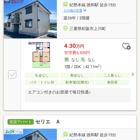
紀勢本線 徳和駅 徒歩15分
その他の交通
築26年 / 2階建
三重県松阪市上川町
4.30
万円
管理費6,500円
なし
なし
2
1階 / 2DK（42.11m
）
礼金なし
敷金なし
二人暮らし
バス・トイレ別
駐車場(近隣含)
角部屋
エアコン付きのお部屋で毎日快適♪
セリエ Ａ
賃貸アパート
紀勢本線 徳和駅 徒歩15分