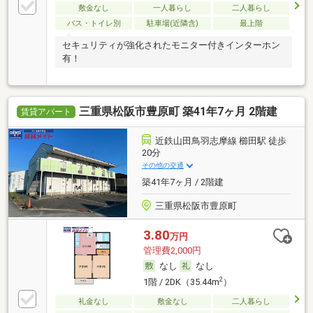
敷金なし
一人暮らし
二人暮らし
バス・トイレ別
駐車場(近隣含)
最上階
セキュリティが強化されたモニター付きインターホン
有！
三重県松阪市豊原町 築41年7ヶ月 2階建
賃貸アパート
近鉄山田鳥羽志摩線 櫛田駅 徒歩
20分
その他の交通
築41年7ヶ月 / 2階建
三重県松阪市豊原町
3.80
万円
管理費2,000円
なし
なし
2
1階 / 2DK（35.44m
）
礼金なし
敷金なし
二人暮らし