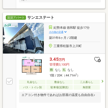
サンエステート
賃貸アパート
紀勢本線 徳和駅 徒歩17分
その他の交通
築31年6ヶ月 / 2階建
三重県松阪市上川町
3.45
万円
管理費3,100円
なし
なし
2
1階 / 2DK（44.71m
）
礼金なし
敷金なし
二人暮らし
バス・トイレ別
駐車場(近隣含)
角部屋
エアコン付き物件であればお部屋の温度も自由自在♪