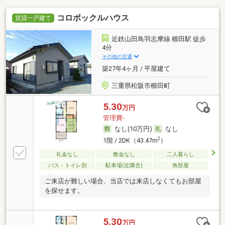
コロボックルハウス
賃貸一戸建て
近鉄山田鳥羽志摩線 櫛田駅 徒歩
4分
その他の交通
築27年4ヶ月 / 平屋建て
三重県松阪市櫛田町
5.30
万円
管理費-
なし(10万円)
なし
2
1階 / 2DK（43.47m
）
礼金なし
敷金なし
二人暮らし
バス・トイレ別
駐車場(近隣含)
角部屋
ご来店が難しい場合、当店では来店しなくてもお部屋
を探せます。
5.30
万円