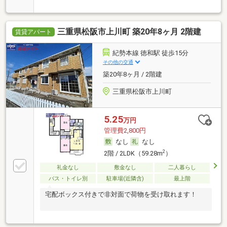
三重県松阪市上川町 築20年8ヶ月 2階建
賃貸アパート
紀勢本線 徳和駅 徒歩15分
その他の交通
築20年8ヶ月 / 2階建
三重県松阪市上川町
5.25
万円
管理費2,800円
なし
なし
2
2階 / 2LDK（59.28m
）
礼金なし
敷金なし
二人暮らし
バス・トイレ別
駐車場(近隣含)
最上階
宅配ボックス付きで非対面で荷物を受け取れます！