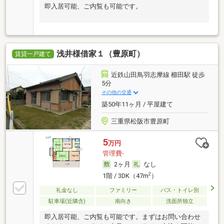
即入居可能、ご内覧も可能です。
浅井様借家１（豊原町）
賃貸一戸建て
近鉄山田鳥羽志摩線 櫛田駅 徒歩
5分
その他の交通
築50年11ヶ月 / 平屋建て
三重県松阪市豊原町
5
万円
管理費-
2ヶ月
なし
2
1階 / 3DK（47m
）
礼金なし
ファミリー
バス・トイレ別
駐車場(近隣含)
南向き
洗面所独立
即入居可能、ご内覧も可能です。まずはお問い合わせ