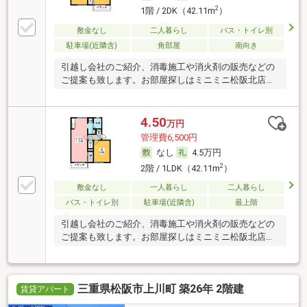
2
1階 / 2DK（42.11m
）
敷金なし
二人暮らし
バス・トイレ別
駐車場(近隣含)
角部屋
南向き
引越し会社のご紹介、消毒施工や消火剤の販売などの
ご提案も致します。お部屋探しはミニミニ松阪北店
へ。
4.50
万円
管理費6,500円
なし
4.5万円
2
2階 / 1LDK（42.11m
）
敷金なし
一人暮らし
二人暮らし
バス・トイレ別
駐車場(近隣含)
最上階
引越し会社のご紹介、消毒施工や消火剤の販売などの
ご提案も致します。お部屋探しはミニミニ松阪北店
へ。
三重県松阪市上川町 築26年 2階建
賃貸アパート