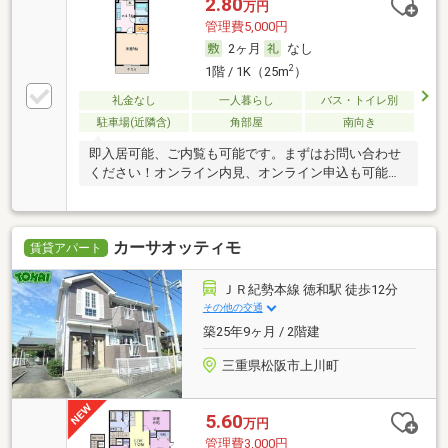
2.80
万円
管理費5,000円
2ヶ月
なし
2
1階 / 1K（25m
）
礼金なし
一人暮らし
バス・トイレ別
駐車場(近隣含)
角部屋
南向き
即入居可能、ご内覧も可能です。まずはお問い合わせ
ください！オンライン内見、オンライン申込も可能で
す。
カーサオッティモ
賃貸アパート
ＪＲ紀勢本線 徳和駅 徒歩12分
その他の交通
築25年9ヶ月 / 2階建
三重県松阪市上川町
5.60
万円
管理費3,000円