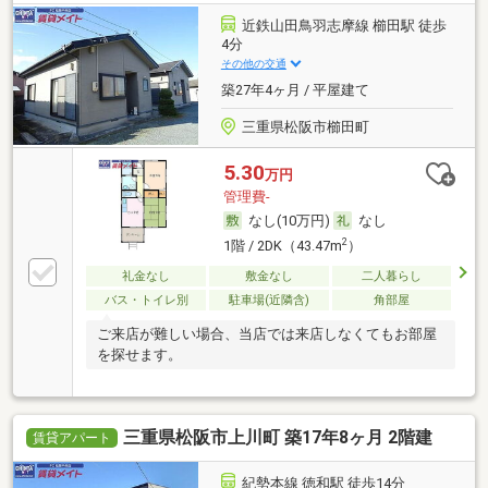
近鉄山田鳥羽志摩線 櫛田駅 徒歩
4分
その他の交通
築27年4ヶ月 / 平屋建て
三重県松阪市櫛田町
5.30
万円
管理費-
なし(10万円)
なし
2
1階 / 2DK（43.47m
）
礼金なし
敷金なし
二人暮らし
バス・トイレ別
駐車場(近隣含)
角部屋
ご来店が難しい場合、当店では来店しなくてもお部屋
を探せます。
三重県松阪市上川町 築17年8ヶ月 2階建
賃貸アパート
紀勢本線 徳和駅 徒歩14分