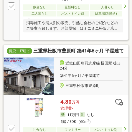
敷金なし
更新料なし
一人暮らし
二人暮らし
バス・トイレ別
駐車場(近隣含)
消毒施工や消火剤の販売、引越し会社のご紹介などの
ご提案も致します。お部屋探しはミニミニ松阪北店
へ。
三重県松阪市豊原町 築41年6ヶ月 平屋建て
賃貸一戸建て
近鉄山田鳥羽志摩線 櫛田駅 徒歩
24分
築41年6ヶ月 / 平屋建て
三重県松阪市豊原町
4.80
万円
管理費-
11万円
なし
2
1階 / 3DK（60m
）
礼金なし
ファミリー
バス・トイレ別