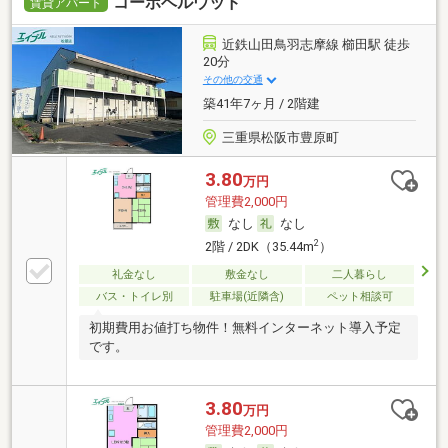
コーポベルウッド
賃貸アパート
近鉄山田鳥羽志摩線 櫛田駅 徒歩
20分
その他の交通
築41年7ヶ月 / 2階建
三重県松阪市豊原町
3.80
万円
管理費2,000円
なし
なし
2
2階 / 2DK（35.44m
）
礼金なし
敷金なし
二人暮らし
バス・トイレ別
駐車場(近隣含)
ペット相談可
初期費用お値打ち物件！無料インターネット導入予定
です。
3.80
万円
管理費2,000円