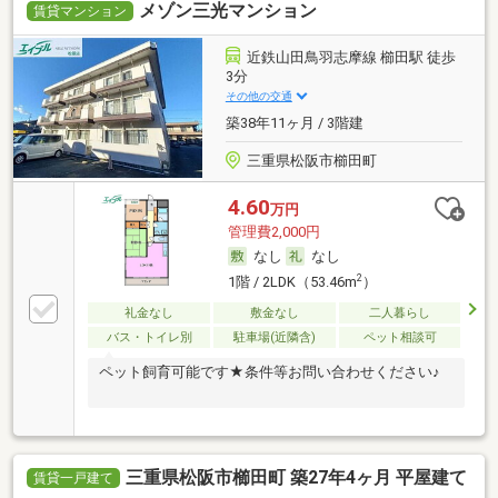
メゾン三光マンション
賃貸マンション
近鉄山田鳥羽志摩線 櫛田駅 徒歩
3分
その他の交通
築38年11ヶ月 / 3階建
三重県松阪市櫛田町
4.60
万円
管理費2,000円
なし
なし
2
1階 / 2LDK（53.46m
）
礼金なし
敷金なし
二人暮らし
バス・トイレ別
駐車場(近隣含)
ペット相談可
ペット飼育可能です★条件等お問い合わせください♪
三重県松阪市櫛田町 築27年4ヶ月 平屋建て
賃貸一戸建て