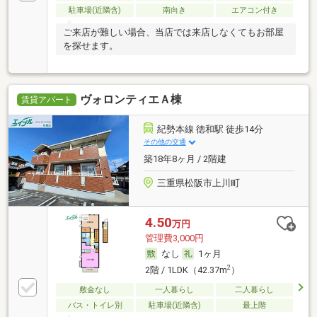
駐車場(近隣含)
南向き
エアコン付き
ご来店が難しい場合、当店では来店しなくてもお部屋
を探せます。
ヴォロンティエＡ棟
賃貸アパート
紀勢本線 徳和駅 徒歩14分
その他の交通
築18年8ヶ月 / 2階建
三重県松阪市上川町
4.50
万円
管理費3,000円
なし
1ヶ月
2
2階 / 1LDK（42.37m
）
敷金なし
一人暮らし
二人暮らし
バス・トイレ別
駐車場(近隣含)
最上階