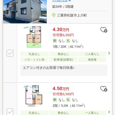
その他の交通
築26年 / 2階建
三重県松阪市上川町
4.30
万円
管理費6,500円
なし
なし
2
1階 / 2DK（42.11m
）
礼金なし
敷金なし
二人暮らし
バス・トイレ別
駐車場(近隣含)
角部屋
エアコン付きのお部屋で毎日快適♪
4.50
万円
管理費6,500円
なし
なし
2
2階 / 1LDK（42.11m
）
礼金なし
敷金なし
一人暮らし