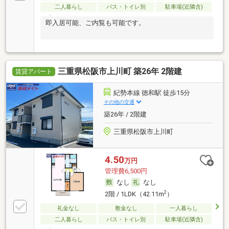
二人暮らし
バス・トイレ別
駐車場(近隣含)
即入居可能、ご内覧も可能です。
三重県松阪市上川町 築26年 2階建
賃貸アパート
紀勢本線 徳和駅 徒歩15分
その他の交通
築26年 / 2階建
三重県松阪市上川町
4.50
万円
管理費6,500円
なし
なし
2
2階 / 1LDK（42.11m
）
礼金なし
敷金なし
一人暮らし
二人暮らし
バス・トイレ別
駐車場(近隣含)