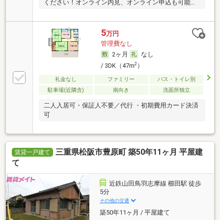
ください！オンライン内見、オンライン申込も可能で
す。
5
万円
管理費なし
2ヶ月
なし
2
/ 3DK（47m
）
礼金なし
ファミリー
バス・トイレ別
駐車場(近隣含)
南向き
洗面所独立
二人入居可・保証人不要／代行 ・初期費用カード決済
可
三重県松阪市豊原町 築50年11ヶ月 平屋建
賃貸一戸建て
て
近鉄山田鳥羽志摩線 櫛田駅 徒歩
5分
その他の交通
築50年11ヶ月 / 平屋建て