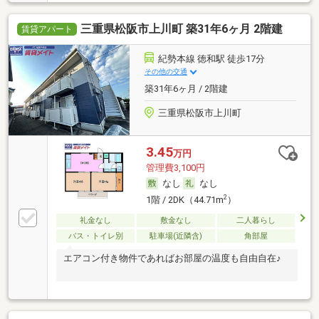
三重県松阪市上川町 築31年6ヶ月 2階建
賃貸アパート
紀勢本線 徳和駅 徒歩17分
その他の交通
築31年6ヶ月 / 2階建
三重県松阪市上川町
3.45
万円
管理費3,100円
なし
なし
2
1階 / 2DK（44.71m
）
礼金なし
敷金なし
二人暮らし
バス・トイレ別
駐車場(近隣含)
角部屋
エアコン付き物件であればお部屋の温度も自由自在♪