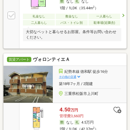
なし
なし
2
1階 / 1LDK（35.44m
）
礼金なし
敷金なし
一人暮らし
二人暮らし
バス・トイレ別
駐車場(近隣含)
大切なペットと暮らせるお部屋。条件等お問い合わせ
ください。
ヴォロンティエＡ
賃貸アパート
紀勢本線 徳和駅 徒歩16分
その他の交通
築18年7ヶ月 / 2階建
三重県松阪市上川町
4.50
万円
管理費3,660円
なし
4.5万円
2
2階 / 1LDK（42.37m
）