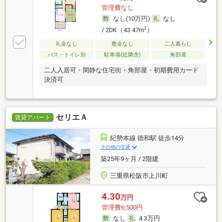
管理費なし
なし(10万円)
なし
2
/ 2DK（43.47m
）
礼金なし
敷金なし
二人暮らし
バス・トイレ別
駐車場(近隣含)
角部屋
二人入居可・閑静な住宅街・角部屋・初期費用カード
決済可
セリエＡ
賃貸アパート
紀勢本線 徳和駅 徒歩14分
その他の交通
築25年9ヶ月 / 2階建
三重県松阪市上川町
4.30
万円
管理費6,500円
なし
4.3万円