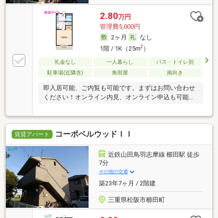
2.80
万円
管理費5,000円
2ヶ月
なし
2
1階 / 1K（25m
）
礼金なし
一人暮らし
バス・トイレ別
駐車場(近隣含)
角部屋
南向き
即入居可能、ご内覧も可能です。まずはお問い合わせ
ください！オンライン内見、オンライン申込も可能で
す。
コーポベルウッドＩＩ
賃貸アパート
近鉄山田鳥羽志摩線 櫛田駅 徒歩
7分
その他の交通
築23年7ヶ月 / 2階建
三重県松阪市櫛田町