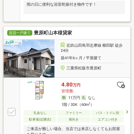
雨の日に便利な浴室乾燥付き物件です！
豊原町山本様貸家
賃貸一戸建て
近鉄山田鳥羽志摩線 櫛田駅 徒歩
24分
築41年6ヶ月 / 平屋建て
三重県松阪市豊原町
4.80
万円
管理費-
11万円
なし
2
1階 / 3DK（60m
）
礼金なし
ファミリー
バス・トイレ別
駐車場(近隣含)
南向き
エアコン付き
ご来店が難しい場合、当店では来店しなくてもお部屋