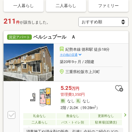
一人暮らし
二人暮らし
ファミリー
211
件
が該当しました。
ベルシュプール Ａ
賃貸アパート
紀勢本線 徳和駅 徒歩18分
その他の交通
築20年9ヶ月 / 2階建
三重県松阪市上川町
5.25
万円
管理費3,350円
なし
なし
2
2階 / 2LDK（59.28m
）
礼金なし
敷金なし
更新料なし
二人暮らし
バス・トイレ別
駐車場(近隣含)
消毒施工や消火剤の販売、引越し会社のご紹介などの