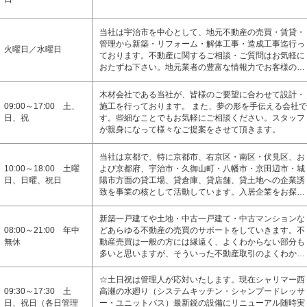
当社は宇治市を中心として、地元不動産の売買・賃貸・
管理から新築・リフォーム・解体工事・造成工事迄行っ
火曜日／水曜日
ております。不動産に関するご相談・ご質問はお気軽に
おたずね下さい。地元業者の豊富な情報力でお客様の…
木材会社である当社が、皆様のご要望に合わせて設計・
09:00～17:00 土、
施工を行っております。 また、夢の形を手伝える会社で
日、祝
す。些細なことでもお気軽にご相談ください。スタッフ
が親身になって様々なご提案をさせて頂きます。
当社は京都で、特に京都市、右京区・南区・伏見区、お
10:00～18:00 土曜
よび京都府、宇治市・久御山町・八幡市・京田辺市・城
日、日曜、祝日
陽市方面の貸工場、貸倉庫、貸店舗、貸土地への企業誘
致を事業の核として活動しています。入居企業をお探…
新築一戸建てや土地・中古一戸建て・中古マンションな
08:00～21:00 年中
どあらゆる不動産の売買のサポートをしていきます。不
無休
動産売買は一般の方には縁遠く、よくわからない部分も
多いと思いますが、そういった不動産取引のよくわか…
☆土日祝は管理人が応対いたします。現在シャリマー西
09:30～17:30 土
高瀬の水廻り（システムキッチン・シャンプードレッサ
日、祝日（各日管理
ー・ユニットバス）最新鋭の設備にリニューアル随時実