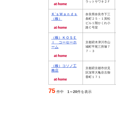
ラットサワキ２Ｆ
Ｋ’ｓＷａｎｄｓ
奈良県奈良市下三
（株）
条町２５－１寅松
ビル１階かくれ小
路Ｃ号室
（株）ＫＯＳＥ
Ｉ コーセーホ
京都府木津川市山
ーム
城町平尾三所塚７
７－３
（株）コソノ工
京都府京都市伏見
務店
区深草大亀谷古御
香町１７１
75
件中
1～20
件を表示