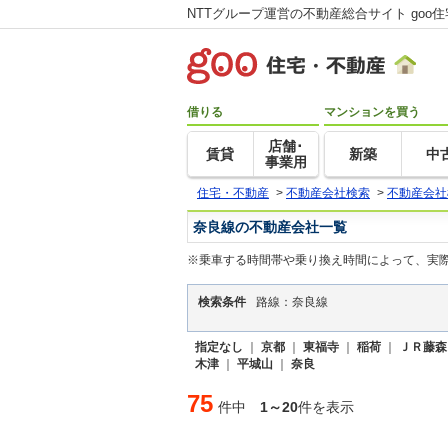
NTTグループ運営の不動産総合サイト goo
借りる
マンションを買う
店舗･
賃貸
新築
中
事業用
住宅・不動産
>
不動産会社検索
>
不動産会社
奈良線の不動産会社一覧
※乗車する時間帯や乗り換え時間によって、実
検索条件
路線：奈良線
指定なし
｜
京都
｜
東福寺
｜
稲荷
｜
ＪＲ藤森
木津
｜
平城山
｜
奈良
75
件中
1～20
件を表示