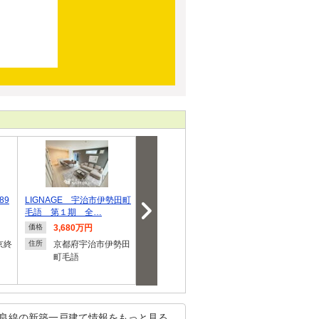
89
LIGNAGE 宇治市伊勢田町
伊勢田町毛語（伊勢田駅）
伊勢田町毛語【
毛語 第１期 全…
3680万円
棟
3,680万円
3,680万円
3,680
価格
価格
価格
京終
京都府宇治市伊勢田
京都府宇治市伊勢田
京都府
住所
住所
住所
町毛語
町毛語
町毛語
良線の新築一戸建て情報をもっと見る