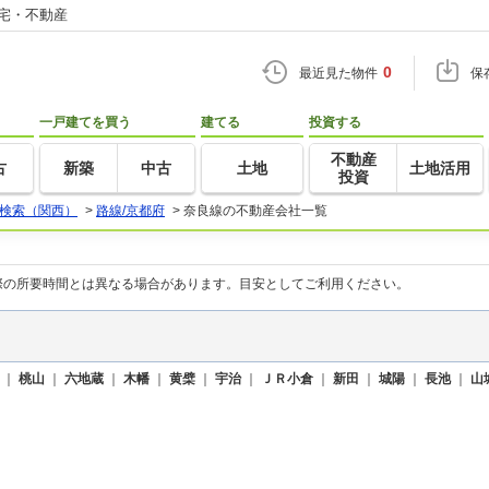
住宅・不動産
0
最近見た物件
保
一戸建てを買う
建てる
投資する
不動産
古
新築
中古
土地
土地活用
投資
検索（関西）
>
路線/京都府
>
奈良線の不動産会社一覧
際の所要時間とは異なる場合があります。目安としてご利用ください。
｜
桃山
｜
六地蔵
｜
木幡
｜
黄檗
｜
宇治
｜
ＪＲ小倉
｜
新田
｜
城陽
｜
長池
｜
山