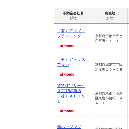
不動産会社名
所在地
（有）アイズ・
プランニング
京都府宇治市五ケ
庄平野１１－１
（有）アトラス
プラン
京都府城陽市寺田
水度坂１５－５８
賃貸住宅サービ
ス京都駅前店
京都府京都市下京
（株）ＡＬＩＶ
区東塩小路町５４
Ｅ
４－１
樹ハウジング