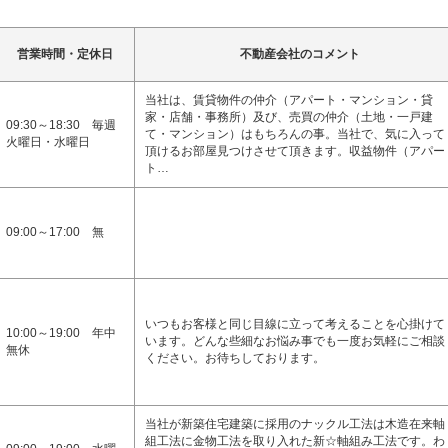
営業時間・定休日
不動産会社のコメント
当社は、賃貸物件の仲介（アパート・マンション・貸
家・店舗・事務所）及び、売買の仲介（土地・一戸建
09:30～18:30 毎週
て・マンション）はもちろんの事。当社で、気に入って
火曜日・水曜日
頂けるお部屋見つけさせて頂きます。収益物件（アパー
ト…
09:00～17:00 無
いつもお客様と同じ目線に立って考えることを心掛けて
10:00～19:00 年中
います。どんな些細なお悩み事でも一度お気軽にご相談
無休
ください。お待ちしております。
当社が新築住宅建築に採用のナックル工法は木造在来軸
組工法に金物工法を取り入れた新☆軸組み工法です。わ