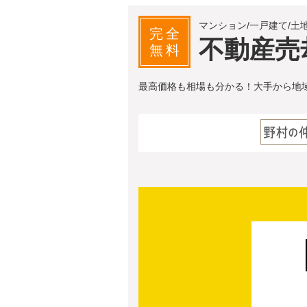
マンション/一戸建て/土
完全
不動産売
無料
最高価格も相場も分かる！大手から地