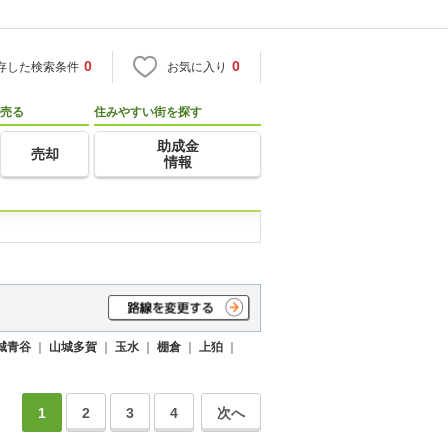
0
0
存した検索条件
お気に入り
売る
住みやすい街を探す
助成金
売却
情報
城青谷
｜
山城多賀
｜
玉水
｜
棚倉
｜
上狛
｜
1
2
3
4
次へ