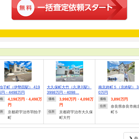
拍子町（伊勢田駅） 419
大久保町大竹（久津川駅）
南京終町５（京終駅） 3
万円・4498万円
3998万円・4098…
0万円
4,198万円・4,498万
3,998万円・4,098万
3,890万円
格
価格
価格
円
円
奈良県奈良市南
住所
京都府宇治市羽拍子
京都府宇治市大久保
町５
所
住所
町
町大竹
奈