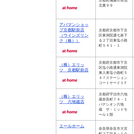
京都府城陽市長池
北裏９９
アパマンショッ
プ京都駅前店
京都府京都市下京
（ウインズリン
区東洞院通七条下
ク（株））
る２丁目東塩小路
町５４１－１
京都府京都市下京
（株）エリッ
区塩小路通東洞院
ツ 京都駅前店
東入東塩小路町５
４７ステーション
コートヤード１Ｆ
京都府宇治市六地
（株）エリッ
蔵奈良町７４－１
ツ 六地蔵店
パデシオン六地
蔵 ザ・ミッドモ
ール１階
エールホーム
奈良県奈良市大宮
町２丁目８－１０