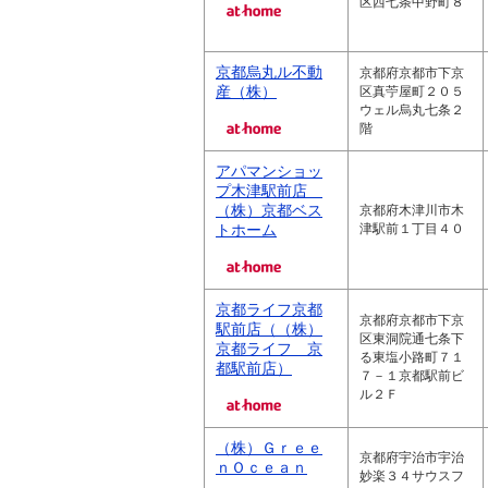
区西七条中野町８
京都烏丸ル不動
京都府京都市下京
産（株）
区真苧屋町２０５
ウェル烏丸七条２
階
アパマンショッ
プ木津駅前店
（株）京都ベス
京都府木津川市木
トホーム
津駅前１丁目４０
京都ライフ京都
京都府京都市下京
駅前店（（株）
区東洞院通七条下
京都ライフ 京
る東塩小路町７１
都駅前店）
７－１京都駅前ビ
ル２Ｆ
（株）Ｇｒｅｅ
京都府宇治市宇治
ｎＯｃｅａｎ
妙楽３４サウスフ