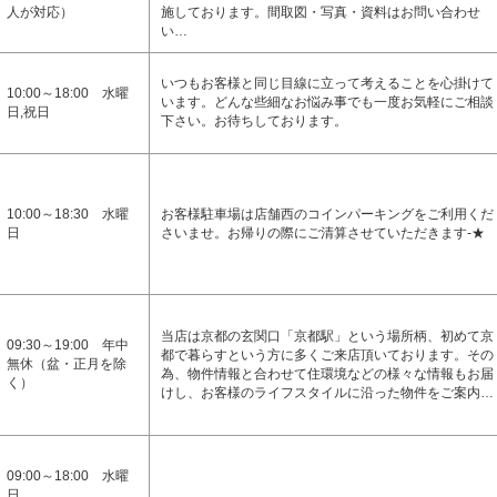
人が対応）
施しております。間取図・写真・資料はお問い合わせ
い…
いつもお客様と同じ目線に立って考えることを心掛けて
10:00～18:00 水曜
います。どんな些細なお悩み事でも一度お気軽にご相談
日,祝日
下さい。お待ちしております。
10:00～18:30 水曜
お客様駐車場は店舗西のコインパーキングをご利用くだ
日
さいませ。お帰りの際にご清算させていただきます-★
当店は京都の玄関口「京都駅」という場所柄、初めて京
09:30～19:00 年中
都で暮らすという方に多くご来店頂いております。その
無休（盆・正月を除
為、物件情報と合わせて住環境などの様々な情報もお届
く）
けし、お客様のライフスタイルに沿った物件をご案内…
09:00～18:00 水曜
日