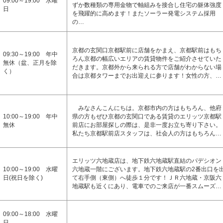
09:00～19:00 水曜
ずか数種類の専用金物で軸組みを接合し住宅の躯体強度
日
を飛躍的に高めます！またソーラー発電システム採用
の…
京都の玄関口京都駅前に店舗をかまえ、京都駅前はもち
09:30～19:00 年中
ろん京都の幅広いエリアの賃貸物件をご紹介させていた
無休（盆、正月を除
だきます。京都外から来られる方で店舗がわからない場
く）
合は京都タワーまでお出迎えに参ります！女性の方、…
みなさんこんにちは。京都市内の方はもちろん、他府
10:00～19:00 年中
県の方もぜひ京都の玄関口である賃貸のエリッツ京都駅
無休
前店にお部屋探しの際は、是非一度お立ち寄り下さい。
私たち京都駅前店スタッフは、社会人の方はもちろん…
エリッツ六地蔵店は、地下鉄六地蔵駅直結のパデシオン
10:00～19:00 水曜
六地蔵一階にございます。地下鉄六地蔵駅の2番出口を
日(祝日を除く)
て右手側（東側）へ徒歩１分です！ＪＲ六地蔵・京阪六
地蔵駅も近くにあり、電車でのご来店が一番スムーズ…
09:00～18:00 水曜
日