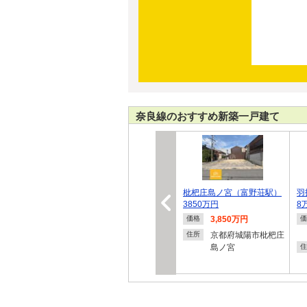
奈良線のおすすめ新築一戸建て
枇杷庄島ノ宮（富野荘駅）
羽
3850万円
8
3,850万円
価格
価
京都府城陽市枇杷庄
住所
島ノ宮
住