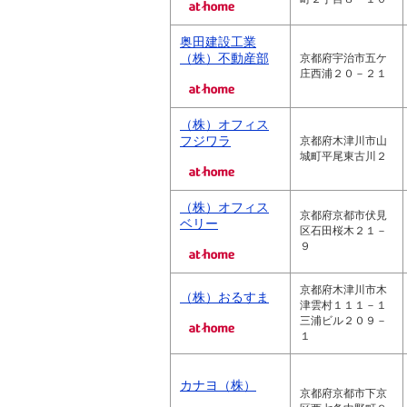
奥田建設工業
（株）不動産部
京都府宇治市五ケ
庄西浦２０－２１
（株）オフィス
フジワラ
京都府木津川市山
城町平尾東古川２
（株）オフィス
京都府京都市伏見
ベリー
区石田桜木２１－
９
京都府木津川市木
（株）おるすま
津雲村１１１－１
三浦ビル２０９－
１
カナヨ（株）
京都府京都市下京