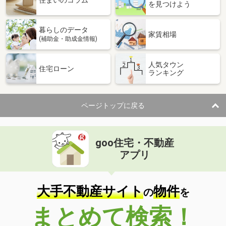
住まいのコラム
を見つけよう
暮らしのデータ
家賃相場
(補助金・助成金情報)
人気タウン
住宅ローン
ランキング
ページトップに戻る
goo住宅・不動産
アプリ
大手不動産サイト
物件
の
を
まとめて検索！