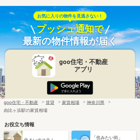
お気に入りの物件を見逃さない！
プッシュ通知で
最新の物件情報が届く
goo住宅・不動産
アプリ
goo住宅・不動産
賃貸
家賃相場
神奈川県
由比ヶ浜駅の家賃相場
お役立ち情報
「住みたい街」