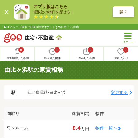
アプリ版はこちら
開く
複数社の物件を探せる！
NTTグループ運営の不動産総合サイト goo住宅・不動産
0
0
0
0
最近検索した条件
最近見た物件
保存した条件
お気に入り
由比ヶ浜駅の家賃相場
駅
変更する
江ノ島電鉄/由比ヶ浜
間取り
家賃相場
物件
8.4
ワンルーム
物件一覧へ
万円