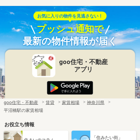
お気に入りの物件を見逃さない！
プッシュ通知で
最新の物件情報が届く
goo住宅・不動産
アプリ
goo住宅・不動産
賃貸
家賃相場
神奈川県
平沼橋駅の家賃相場
お役立ち情報
「住みたい街」