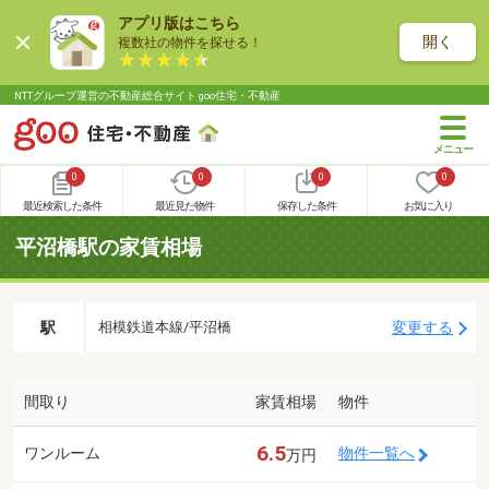
アプリ版はこちら
開く
複数社の物件を探せる！
NTTグループ運営の不動産総合サイト goo住宅・不動産
0
0
0
0
最近検索した条件
最近見た物件
保存した条件
お気に入り
平沼橋駅の家賃相場
駅
変更する
相模鉄道本線/平沼橋
間取り
家賃相場
物件
6.5
ワンルーム
物件一覧へ
万円