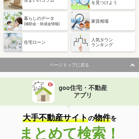
住まいのコラム
を見つけよう
暮らしのデータ
家賃相場
(補助金・助成金情報)
人気タウン
住宅ローン
ランキング
ページトップに戻る
goo住宅・不動産
アプリ
大手不動産サイト
物件
の
を
まとめて検索！