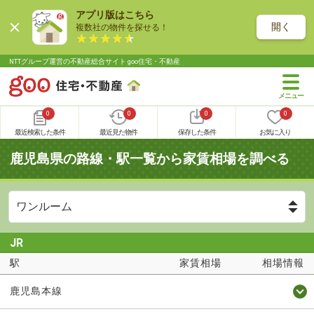
アプリ版はこちら
開く
複数社の物件を探せる！
NTTグループ運営の不動産総合サイト goo住宅・不動産
0
0
0
0
最近検索した条件
最近見た物件
保存した条件
お気に入り
鹿児島県の路線・駅一覧から家賃相場を調べる
JR
駅
家賃相場
相場情報
鹿児島本線