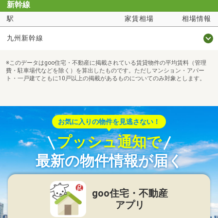
新幹線
駅
家賃相場
相場情報
九州新幹線
※このデータはgoo住宅・不動産に掲載されている賃貸物件の平均賃料（管理
費・駐車場代などを除く）を算出したものです。ただしマンション・アパー
ト・一戸建てともに10戸以上の掲載があるものについてのみ対象とします。
お気に入りの物件を見逃さない！
プッシュ通知で
最新の物件情報が届く
goo住宅・不動産
アプリ