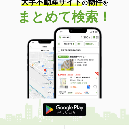
大手不動産サイト
物件
の
を
まとめて検索！