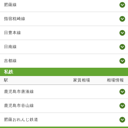
肥薩線
指宿枕崎線
日豊本線
日南線
吉都線
私鉄
駅
家賃相場
相場情報
鹿児島市唐湊線
鹿児島市谷山線
肥薩おれんじ鉄道