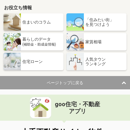
お役立ち情報
「住みたい街」
住まいのコラム
を見つけよう
暮らしのデータ
家賃相場
(補助金・助成金情報)
人気タウン
住宅ローン
ランキング
ページトップに戻る
goo住宅・不動産
アプリ