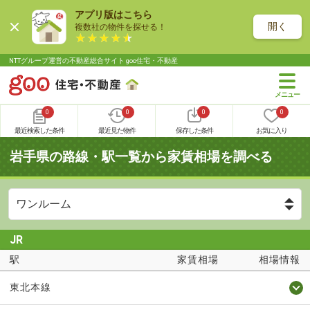
アプリ版はこちら
開く
複数社の物件を探せる！
NTTグループ運営の不動産総合サイト goo住宅・不動産
0
0
0
0
最近検索した条件
最近見た物件
保存した条件
お気に入り
岩手県の路線・駅一覧から家賃相場を調べる
JR
駅
家賃相場
相場情報
東北本線