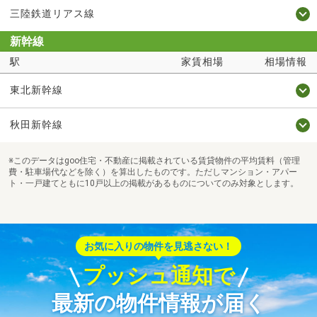
三陸鉄道リアス線
新幹線
駅
家賃相場
相場情報
東北新幹線
秋田新幹線
※このデータはgoo住宅・不動産に掲載されている賃貸物件の平均賃料（管理
費・駐車場代などを除く）を算出したものです。ただしマンション・アパー
ト・一戸建てともに10戸以上の掲載があるものについてのみ対象とします。
お気に入りの物件を見逃さない！
プッシュ通知で
最新の物件情報が届く