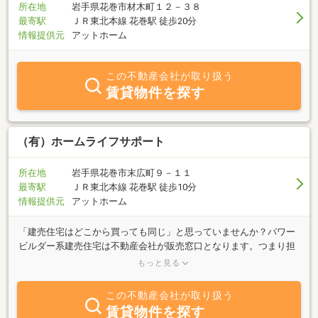
所在地
岩手県花巻市材木町１２－３８
最寄駅
ＪＲ東北本線 花巻駅 徒歩20分
情報提供元
アットホーム
この不動産会社が取り扱う
賃貸物件を探す
（有）ホームライフサポート
所在地
岩手県花巻市末広町９－１１
最寄駅
ＪＲ東北本線 花巻駅 徒歩10分
情報提供元
アットホーム
「建売住宅はどこから買っても同じ」と思っていませんか？パワー
ビルダー系建売住宅は不動産会社が販売窓口となります。つまり担
当営業マンのような役目が不動産会社なのです。建売住宅購入成功
もっと見る
のカギは「物件選びより業者選び」と言っても過言ではありませ
ん。この事を知らないと、条件面で損したり、入居後に購入した不
この不動産会社が取り扱う
動産屋に相談しても全く頼りにならず不満を感じる事になってしま
賃貸物件を探す
います。ホームライフサポートはお客様がより良い条件で購入出来