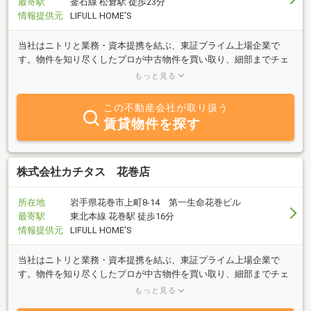
最寄駅
釜石線 松倉駅 徒歩23分
情報提供元
LIFULL HOME'S
当社はニトリと業務・資本提携を結ぶ、東証プライム上場企業で
す。物件を知り尽くしたプロが中古物件を買い取り、細部までチェ
ックし、自社規格に沿って丁寧にリフォームしているので、ご購入
もっと見る
後も安心が続きます。
この不動産会社が取り扱う
賃貸物件を探す
株式会社カチタス 花巻店
所在地
岩手県花巻市上町8-14 第一生命花巻ビル
最寄駅
東北本線 花巻駅 徒歩16分
情報提供元
LIFULL HOME'S
当社はニトリと業務・資本提携を結ぶ、東証プライム上場企業で
す。物件を知り尽くしたプロが中古物件を買い取り、細部までチェ
ックし、自社規格に沿って丁寧にリフォームしているので、ご購入
もっと見る
後も安心が続きます。