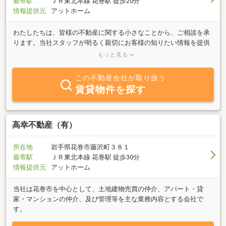
最寄駅
ＪＲ東北本線 花巻駅 徒歩20分
情報提供元
アットホーム
わたしたちは、皆様の不動産に関する小さなことから、ご相談を承
ります。当社スタッフが明るく親切にお客様の知りたい情報を提供
いたします。また、リフォーム、水廻り、その他設備の事でもご相
もっと見る
談下さい。
この不動産会社が取り扱う
賃貸物件を探す
高幸不動産（有）
所在地
岩手県花巻市藤沢町３８１
最寄駅
ＪＲ東北本線 花巻駅 徒歩30分
情報提供元
アットホーム
当社は花巻市を中心として、土地建物売買の仲介、アパート・貸
家・マンションの仲介、及び管理等を主な業務内容とする会社で
す。