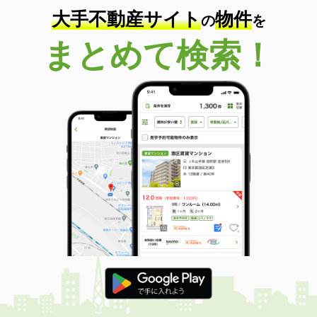
大手不動産サイト
物件
の
を
まとめて検索！