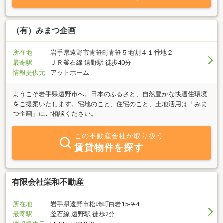
るような交渉や、弊社の身銭を切ったサービス、また金額では表せ
ない入居後の税金関係のフルサポートサービスや諸々の相談対応
等、他社とは比較にならない「お得」と「安心」を提供する会社で
（有）みまつ企画
す。その為、しっかりサポート可能なエリアの物件（弊社周辺エリ
ア）しか取扱っておりません（掲載している物件はサポート対象で
所在地
岩手県遠野市青笹町青笹５地割４１番地２
す）購入いただいたお客様の満足度が非常に高いのが弊社の自慢。
最寄駅
ＪＲ釜石線 遠野駅 徒歩40分
「売りっぱなしの業者に住宅購入は任せられない」とお考えの方は
情報提供元
アットホーム
是非「お得」と「安心」がもれなく付いてくる弊社にご相談くださ
い。
ようこそ岩手県遠野市へ。日本のふるさと、自然豊かな快適住環境
をご提案いたします。宅地のこと、住宅のこと、土地活用は「みま
つ企画」にご相談ください。
この不動産会社が取り扱う
賃貸物件を探す
有限会社栄和不動産
所在地
岩手県遠野市松崎町白岩15-9-4
最寄駅
釜石線 遠野駅 徒歩2分