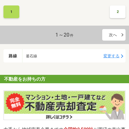
1
2
1～20
次へ
件
路線
変更する
釜石線
不動産をお持ちの方