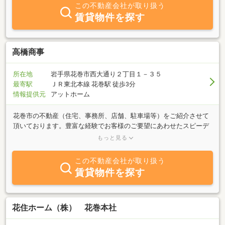
この不動産会社が取り扱う
賃貸物件を探す
高橋商事
所在地
岩手県花巻市西大通り２丁目１－３５
最寄駅
ＪＲ東北本線 花巻駅 徒歩3分
情報提供元
アットホーム
花巻市の不動産（住宅、事務所、店舗、駐車場等）をご紹介させて
頂いております。豊富な経験でお客様のご要望にあわせたスピーデ
ィな対応を心掛けております。是非、お気軽にお問い合わせご相談
もっと見る
ください。
この不動産会社が取り扱う
賃貸物件を探す
花住ホーム（株） 花巻本社