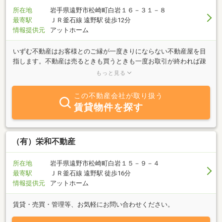
所在地
岩手県遠野市松崎町白岩１６－３１－８
最寄駅
ＪＲ釜石線 遠野駅 徒歩12分
情報提供元
アットホーム
いずむ不動産はお客様とのご縁が一度きりにならない不動産屋を目
指します。不動産は売るときも買うときも一度お取引が終われば疎
遠になりがちですがちょっとした暮らしの困りごとや悩みが起きた
もっと見る
とき、不動産の大きなトラブルを抱えたときなどにいずむ不動産に
相談しに行こうと思っていただけるよう誠意を持って対応致しま
この不動産会社が取り扱う
す。
賃貸物件を探す
（有）栄和不動産
所在地
岩手県遠野市松崎町白岩１５－９－４
最寄駅
ＪＲ釜石線 遠野駅 徒歩16分
情報提供元
アットホーム
賃貸・売買・管理等、お気軽にお問い合わせください。