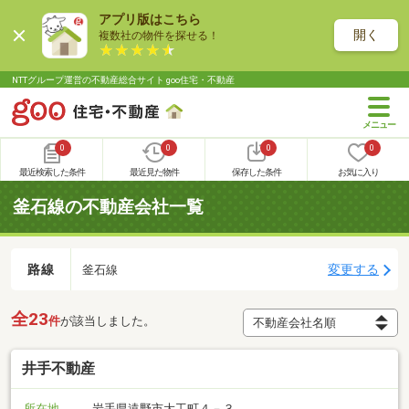
アプリ版はこちら
開く
複数社の物件を探せる！
NTTグループ運営の不動産総合サイト goo住宅・不動産
0
0
0
0
最近検索した条件
最近見た物件
保存した条件
お気に入り
釜石線の不動産会社一覧
路線
変更する
釜石線
全23
件
が該当しました。
井手不動産
所在地
岩手県遠野市大工町４－３