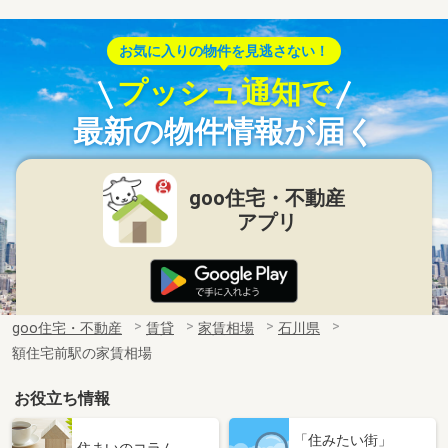
お気に入りの物件を見逃さない！
プッシュ通知で
最新の物件情報が届く
goo住宅・不動産
アプリ
goo住宅・不動産
賃貸
家賃相場
石川県
額住宅前駅の家賃相場
お役立ち情報
「住みたい街」