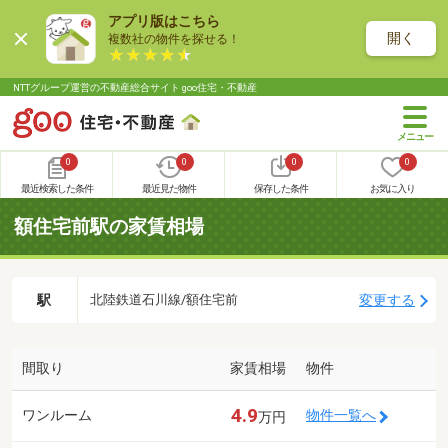
アプリ版はこちら
開く
複数社の物件を探せる！
NTTグループ運営の不動産総合サイト goo住宅・不動産
0
0
0
0
最近検索した条件
最近見た物件
保存した条件
お気に入り
額住宅前駅の家賃相場
駅
変更する
北陸鉄道石川線/額住宅前
間取り
家賃相場
物件
4.9
ワンルーム
物件一覧へ
万円