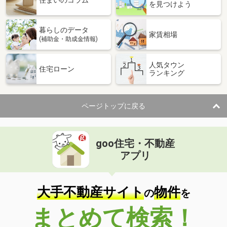
住まいのコラム
を見つけよう
暮らしのデータ
家賃相場
(補助金・助成金情報)
人気タウン
住宅ローン
ランキング
ページトップに戻る
goo住宅・不動産
アプリ
大手不動産サイト
物件
の
を
まとめて検索！