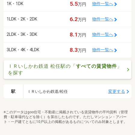
5.5
1K・1DK
物件一覧へ
万円
6.2
1LDK・2K・2DK
物件一覧へ
万円
8.1
2LDK・3K・3DK
物件一覧へ
万円
8.3
3LDK・4K・4LDK
物件一覧へ
万円
ＩＲいしかわ鉄道 松任駅の「
すべての賃貸物件
」
を探す
駅
変更する
ＩＲいしかわ鉄道/松任
※このデータはgoo住宅・不動産に掲載されている賃貸物件の平均賃料（管理
費・駐車場代などを除く）を算出したものです。ただしマンション・アパー
ト・一戸建てともに10戸以上の掲載があるものについてのみ対象とします。