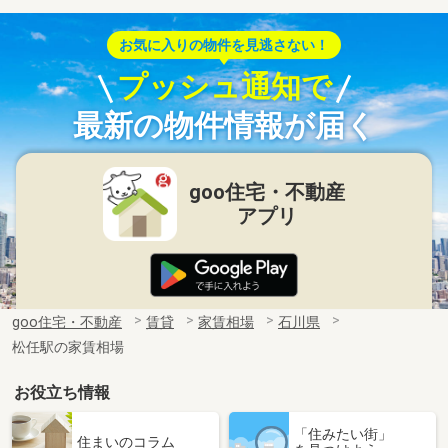
お気に入りの物件を見逃さない！
プッシュ通知で
最新の物件情報が届く
goo住宅・不動産
アプリ
goo住宅・不動産
賃貸
家賃相場
石川県
松任駅の家賃相場
お役立ち情報
「住みたい街」
住まいのコラム