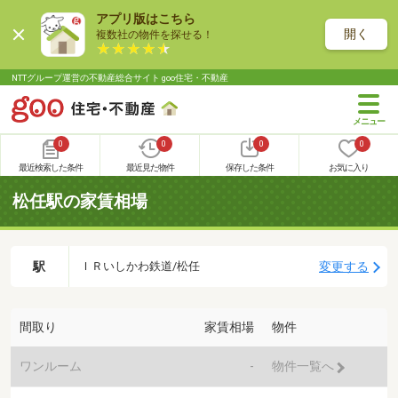
アプリ版はこちら
開く
複数社の物件を探せる！
NTTグループ運営の不動産総合サイト goo住宅・不動産
0
0
0
0
最近検索した条件
最近見た物件
保存した条件
お気に入り
松任駅の家賃相場
駅
変更する
ＩＲいしかわ鉄道/松任
間取り
家賃相場
物件
ワンルーム
-
物件一覧へ