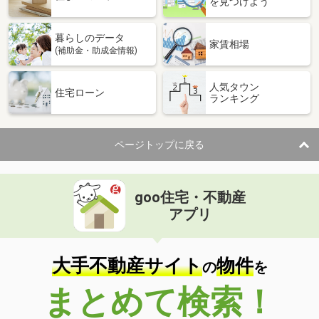
を見つけよう
暮らしのデータ
家賃相場
(補助金・助成金情報)
人気タウン
住宅ローン
ランキング
ページトップに戻る
goo住宅・不動産
アプリ
大手不動産サイト
物件
の
を
まとめて検索！