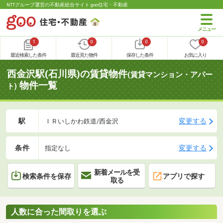
NTTグループ運営の不動産総合サイト goo住宅・不動産
1
0
0
0
最近検索した条件
最近見た物件
保存した条件
お気に入り
西金沢駅(石川県)の賃貸物件
(賃貸マンション・アパー
物件一覧
ト)
駅
変更する
ＩＲいしかわ鉄道/西金沢
条件
変更する
指定なし
新着メールを受
検索条件を保存
アプリで探す
取る
人数に合った間取りを選ぶ