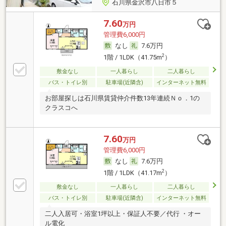
石川県金沢市八日市５
7.60
万円
管理費6,000円
なし
7.6万円
2
1階 / 1LDK（41.75m
）
敷金なし
一人暮らし
二人暮らし
バス・トイレ別
駐車場(近隣含)
インターネット無料
お部屋探しは石川県賃貸仲介件数13年連続Ｎｏ．1の
クラスコへ
7.60
万円
管理費6,000円
なし
7.6万円
2
1階 / 1LDK（41.17m
）
敷金なし
一人暮らし
二人暮らし
バス・トイレ別
駐車場(近隣含)
インターネット無料
二人入居可・浴室1坪以上・保証人不要／代行 ・オー
ル電化