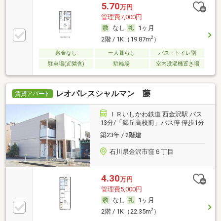
5.70
万円
管理費7,000円
なし
1ヶ月
2
2階 / 1K（19.87m
）
敷金なし
一人暮らし
バス・トイレ別
駐車場(近隣含)
駐輪場
室内洗濯機置き場
レオパレスシャルマン 藤
賃貸アパート
ＩＲいしかわ鉄道 西金沢駅 バス
13分/「錦丘高校前」バス停 停歩1分
築23年 / 2階建
石川県金沢市窪６丁目
4.30
万円
管理費5,000円
なし
1ヶ月
2
2階 / 1K（22.35m
）