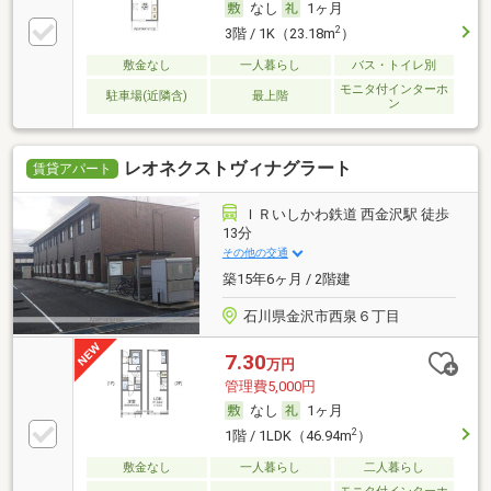
なし
1ヶ月
2
3階 / 1K（23.18m
）
敷金なし
一人暮らし
バス・トイレ別
モニタ付インターホ
駐車場(近隣含)
最上階
ン
レオネクストヴィナグラート
賃貸アパート
ＩＲいしかわ鉄道 西金沢駅 徒歩
13分
その他の交通
築15年6ヶ月 / 2階建
石川県金沢市西泉６丁目
7.30
万円
管理費5,000円
なし
1ヶ月
2
1階 / 1LDK（46.94m
）
敷金なし
一人暮らし
二人暮らし