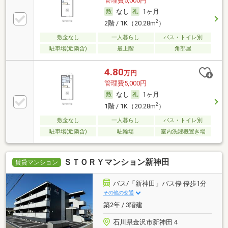
管理費5,000円
なし
1ヶ月
2
2階 / 1K（20.28m
）
敷金なし
一人暮らし
バス・トイレ別
駐車場(近隣含)
最上階
角部屋
4.80
万円
管理費5,000円
なし
1ヶ月
2
1階 / 1K（20.28m
）
敷金なし
一人暮らし
バス・トイレ別
駐車場(近隣含)
駐輪場
室内洗濯機置き場
ＳＴＯＲＹマンション新神田
賃貸マンション
バス/「新神田」バス停 停歩1分
その他の交通
築2年 / 3階建
石川県金沢市新神田４