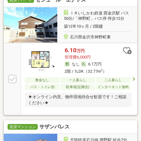
賃貸アパート
ＩＲいしかわ鉄道 西金沢駅 バス
50分/「神野町」バス停 停歩12分
築12年10ヶ月 / 2階建
石川県金沢市神野町東
6.10
万円
管理費6,000円
なし
6.1万円
2
2階 / 1LDK（32.77m
）
敷金なし
一人暮らし
二人暮らし
バス・トイレ別
駐車場(近隣含)
インターネット無料
★オンライン内見、物件現地待合せ歓迎です！ご相談
ください★
サザンパレス
賃貸マンション
北陸鉄道石川線 押野駅 徒歩7分