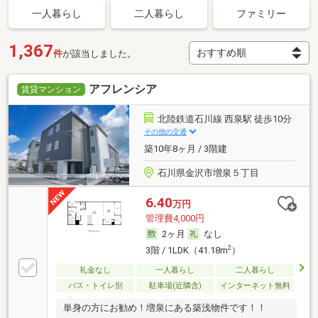
一人暮らし
二人暮らし
ファミリー
1,367
件
が該当しました。
アフレンシア
賃貸マンション
北陸鉄道石川線 西泉駅 徒歩10分
その他の交通
築10年8ヶ月 / 3階建
石川県金沢市増泉５丁目
6.40
万円
管理費4,000円
2ヶ月
なし
2
3階 / 1LDK（41.18m
）
礼金なし
一人暮らし
二人暮らし
バス・トイレ別
駐車場(近隣含)
インターネット無料
単身の方にお勧め！増泉にある築浅物件です！！