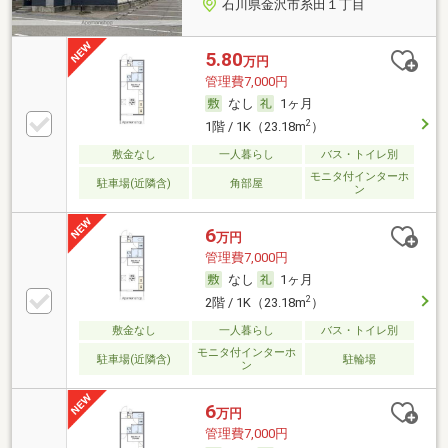
石川県金沢市糸田１丁目
5.80
万円
管理費7,000円
なし
1ヶ月
2
1階 / 1K（23.18m
）
敷金なし
一人暮らし
バス・トイレ別
モニタ付インターホ
駐車場(近隣含)
角部屋
ン
6
万円
管理費7,000円
なし
1ヶ月
2
2階 / 1K（23.18m
）
敷金なし
一人暮らし
バス・トイレ別
モニタ付インターホ
駐車場(近隣含)
駐輪場
ン
6
万円
管理費7,000円