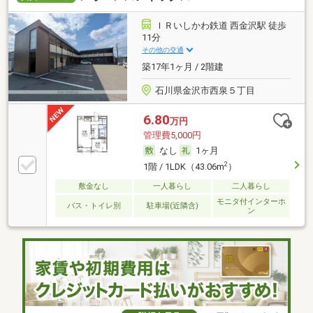
ＩＲいしかわ鉄道 西金沢駅 徒歩
11分
その他の交通
築17年1ヶ月 / 2階建
石川県金沢市西泉５丁目
6.80
万円
管理費5,000円
なし
1ヶ月
2
1階 / 1LDK（43.06m
）
敷金なし
一人暮らし
二人暮らし
モニタ付インターホ
バス・トイレ別
駐車場(近隣含)
ン