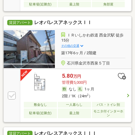
駐車場(近隣含)
最上階
角部屋
レオパレスアネックスＩＩ
賃貸アパート
ＩＲいしかわ鉄道 西金沢駅 徒歩
15分
その他の交通
築17年6ヶ月 / 2階建
石川県金沢市西泉５丁目
5.80
万円
管理費5,000円
なし
1ヶ月
2
2階 / 1K（24m
）
敷金なし
一人暮らし
バス・トイレ別
モニタ付インターホ
駐車場(近隣含)
最上階
ン
レオパレスアネックスＩＩＩ
賃貸アパート