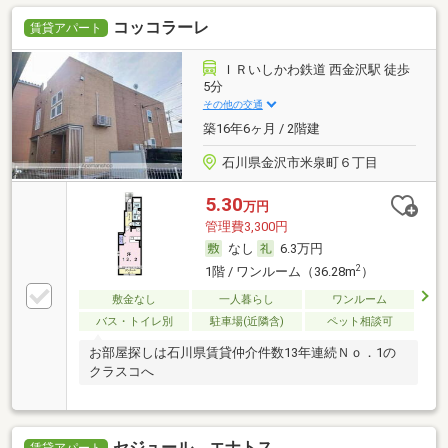
コッコラーレ
賃貸アパート
ＩＲいしかわ鉄道 西金沢駅 徒歩
5分
その他の交通
築16年6ヶ月 / 2階建
石川県金沢市米泉町６丁目
5.30
万円
管理費3,300円
なし
6.3万円
2
1階 / ワンルーム（36.28m
）
敷金なし
一人暮らし
ワンルーム
バス・トイレ別
駐車場(近隣含)
ペット相談可
お部屋探しは石川県賃貸仲介件数13年連続Ｎｏ．1の
クラスコへ
セジュール エナトス