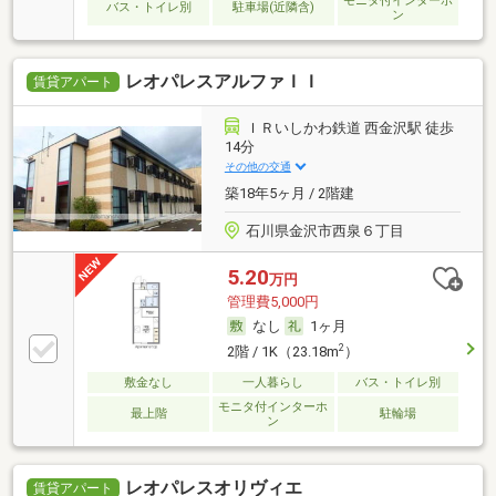
モニタ付インターホ
バス・トイレ別
駐車場(近隣含)
ン
レオパレスアルファＩＩ
賃貸アパート
ＩＲいしかわ鉄道 西金沢駅 徒歩
14分
その他の交通
築18年5ヶ月 / 2階建
石川県金沢市西泉６丁目
5.20
万円
管理費5,000円
なし
1ヶ月
2
2階 / 1K（23.18m
）
敷金なし
一人暮らし
バス・トイレ別
モニタ付インターホ
最上階
駐輪場
ン
レオパレスオリヴィエ
賃貸アパート