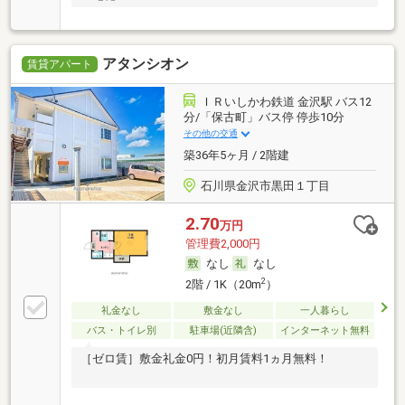
アタンシオン
賃貸アパート
ＩＲいしかわ鉄道 金沢駅 バス12
分/「保古町」バス停 停歩10分
その他の交通
築36年5ヶ月 / 2階建
石川県金沢市黒田１丁目
2.70
万円
管理費2,000円
なし
なし
2
2階 / 1K（20m
）
礼金なし
敷金なし
一人暮らし
バス・トイレ別
駐車場(近隣含)
インターネット無料
［ゼロ賃］敷金礼金0円！初月賃料1ヵ月無料！