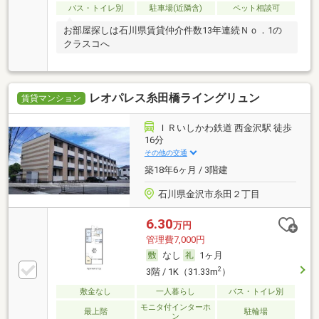
バス・トイレ別
駐車場(近隣含)
ペット相談可
お部屋探しは石川県賃貸仲介件数13年連続Ｎｏ．1の
クラスコへ
レオパレス糸田橋ライングリュン
賃貸マンション
ＩＲいしかわ鉄道 西金沢駅 徒歩
16分
その他の交通
築18年6ヶ月 / 3階建
石川県金沢市糸田２丁目
6.30
万円
管理費7,000円
なし
1ヶ月
2
3階 / 1K（31.33m
）
敷金なし
一人暮らし
バス・トイレ別
モニタ付インターホ
最上階
駐輪場
ン