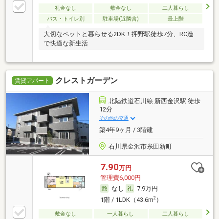
礼金なし
敷金なし
二人暮らし
バス・トイレ別
駐車場(近隣含)
最上階
大切なペットと暮らせる2DK！押野駅徒歩7分、RC造
で快適な新生活
クレストガーデン
賃貸アパート
北陸鉄道石川線 新西金沢駅 徒歩
12分
その他の交通
築4年9ヶ月 / 3階建
石川県金沢市糸田新町
7.90
万円
管理費6,000円
なし
7.9万円
2
1階 / 1LDK（43.6m
）
敷金なし
一人暮らし
二人暮らし