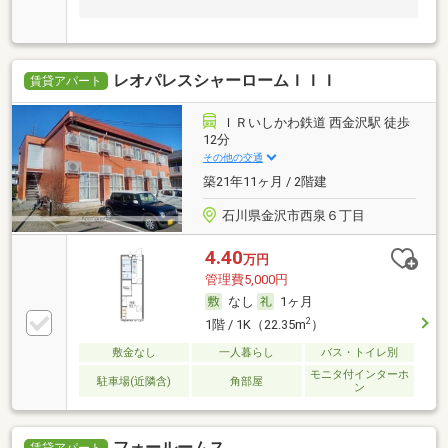
レオパレスシャーロームＩＩＩ
賃貸アパート
ＩＲいしかわ鉄道 西金沢駅 徒歩
12分
その他の交通
築21年11ヶ月 / 2階建
石川県金沢市西泉６丁目
4.40
万円
管理費5,000円
なし
1ヶ月
2
1階 / 1K（22.35m
）
敷金なし
一人暮らし
バス・トイレ別
モニタ付インターホ
駐車場(近隣含)
角部屋
ン
フォールームス