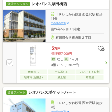
レオパレス糸田橋西
賃貸マンション
ＩＲいしかわ鉄道 西金沢駅 徒歩
15分
その他の交通
築24年6ヶ月 / 3階建
石川県金沢市糸田２丁目
5
万円
管理費7,000円
なし
1ヶ月
2
3階 / 1K（19.87m
）
敷金なし
一人暮らし
バス・トイレ別
駐車場(近隣含)
最上階
角部屋
レオパレスポケットハート
賃貸アパート
ＩＲいしかわ鉄道 西金沢駅 徒歩
9分
その他の交通