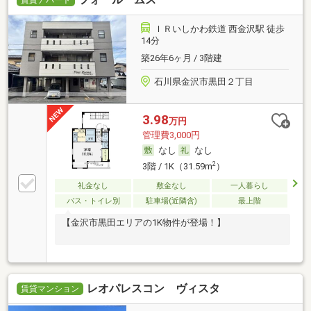
賃貸アパート
ＩＲいしかわ鉄道 西金沢駅 徒歩
14分
築26年6ヶ月 / 3階建
石川県金沢市黒田２丁目
3.98
万円
管理費3,000円
なし
なし
2
3階 / 1K（31.59m
）
礼金なし
敷金なし
一人暮らし
バス・トイレ別
駐車場(近隣含)
最上階
【金沢市黒田エリアの1K物件が登場！】
レオパレスコン ヴィスタ
賃貸マンション