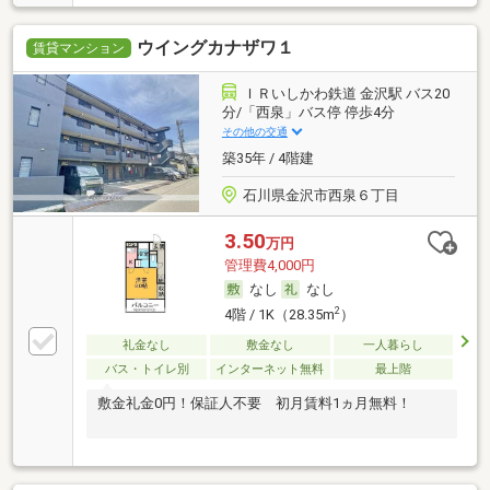
ウイングカナザワ１
賃貸マンション
ＩＲいしかわ鉄道 金沢駅 バス20
分/「西泉」バス停 停歩4分
その他の交通
築35年 / 4階建
石川県金沢市西泉６丁目
3.50
万円
管理費4,000円
なし
なし
2
4階 / 1K（28.35m
）
礼金なし
敷金なし
一人暮らし
バス・トイレ別
インターネット無料
最上階
敷金礼金0円！保証人不要 初月賃料1ヵ月無料！