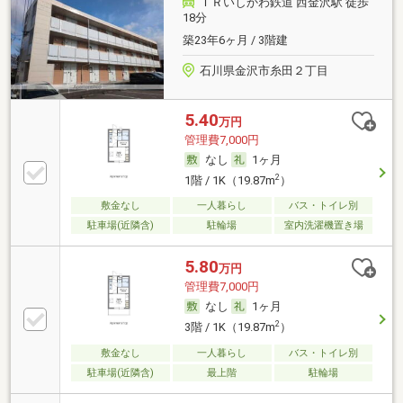
ＩＲいしかわ鉄道 西金沢駅 徒歩
18分
築23年6ヶ月 / 3階建
石川県金沢市糸田２丁目
5.40
万円
管理費7,000円
なし
1ヶ月
2
1階 / 1K（19.87m
）
敷金なし
一人暮らし
バス・トイレ別
駐車場(近隣含)
駐輪場
室内洗濯機置き場
5.80
万円
管理費7,000円
なし
1ヶ月
2
3階 / 1K（19.87m
）
敷金なし
一人暮らし
バス・トイレ別
駐車場(近隣含)
最上階
駐輪場