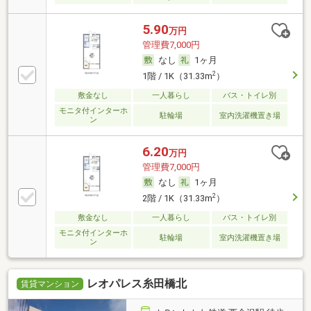
5.90
万円
管理費7,000円
なし
1ヶ月
2
1階 / 1K（31.33m
）
敷金なし
一人暮らし
バス・トイレ別
モニタ付インターホ
駐輪場
室内洗濯機置き場
ン
6.20
万円
管理費7,000円
なし
1ヶ月
2
2階 / 1K（31.33m
）
敷金なし
一人暮らし
バス・トイレ別
モニタ付インターホ
駐輪場
室内洗濯機置き場
ン
レオパレス糸田橋北
賃貸マンション