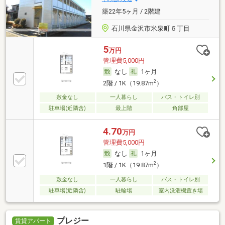
築22年5ヶ月 / 2階建
石川県金沢市米泉町６丁目
5
万円
管理費5,000円
なし
1ヶ月
2
2階 / 1K（19.87m
）
敷金なし
一人暮らし
バス・トイレ別
駐車場(近隣含)
最上階
角部屋
4.70
万円
管理費5,000円
なし
1ヶ月
2
1階 / 1K（19.87m
）
敷金なし
一人暮らし
バス・トイレ別
駐車場(近隣含)
駐輪場
室内洗濯機置き場
プレジー
賃貸アパート