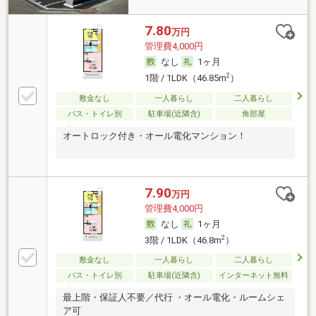
7.80
万円
管理費4,000円
なし
1ヶ月
2
1階 / 1LDK（46.85m
）
敷金なし
一人暮らし
二人暮らし
バス・トイレ別
駐車場(近隣含)
角部屋
オートロック付き・オール電化マンション！
7.90
万円
管理費4,000円
なし
1ヶ月
2
3階 / 1LDK（46.8m
）
敷金なし
一人暮らし
二人暮らし
バス・トイレ別
駐車場(近隣含)
インターネット無料
最上階・保証人不要／代行 ・オール電化・ルームシェ
ア可