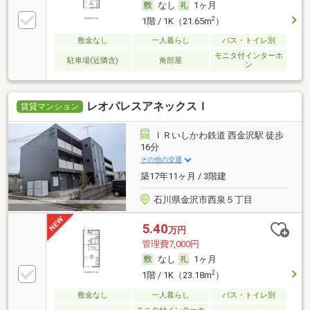
なし
1ヶ月
2
1階 / 1K（21.65m
）
敷金なし
一人暮らし
バス・トイレ別
モニタ付インターホ
駐車場(近隣含)
角部屋
ン
レオパレスアネックスＩ
賃貸マンション
ＩＲいしかわ鉄道 西金沢駅 徒歩
16分
その他の交通
築17年11ヶ月 / 3階建
石川県金沢市西泉５丁目
5.40
万円
管理費7,000円
なし
1ヶ月
2
1階 / 1K（23.18m
）
敷金なし
一人暮らし
バス・トイレ別