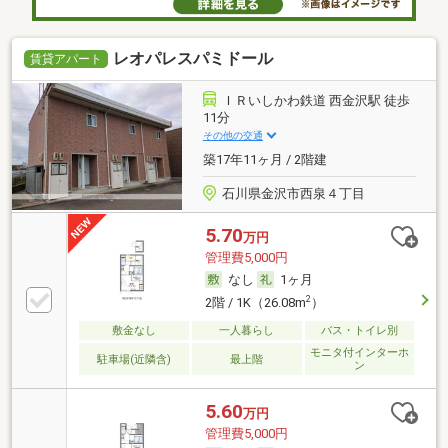
レオパレスパミドール
賃貸アパート
ＩＲいしかわ鉄道 西金沢駅 徒歩
11分
その他の交通
築17年11ヶ月 / 2階建
石川県金沢市西泉４丁目
5.70
万円
管理費5,000円
なし
1ヶ月
2
2階 / 1K（26.08m
）
敷金なし
一人暮らし
バス・トイレ別
モニタ付インターホ
駐車場(近隣含)
最上階
ン
5.60
万円
管理費5,000円