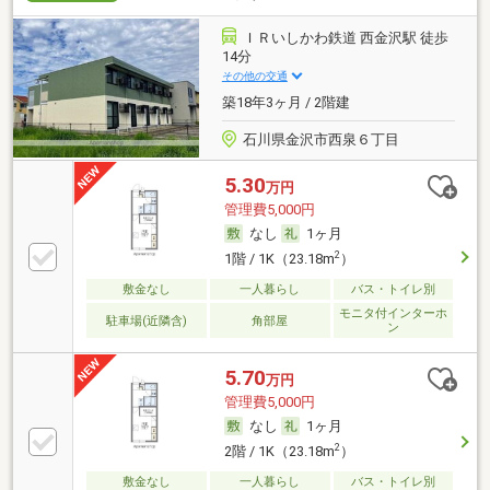
ＩＲいしかわ鉄道 西金沢駅 徒歩
14分
その他の交通
築18年3ヶ月 / 2階建
石川県金沢市西泉６丁目
5.30
万円
管理費5,000円
なし
1ヶ月
2
1階 / 1K（23.18m
）
敷金なし
一人暮らし
バス・トイレ別
モニタ付インターホ
駐車場(近隣含)
角部屋
ン
5.70
万円
管理費5,000円
なし
1ヶ月
2
2階 / 1K（23.18m
）
敷金なし
一人暮らし
バス・トイレ別