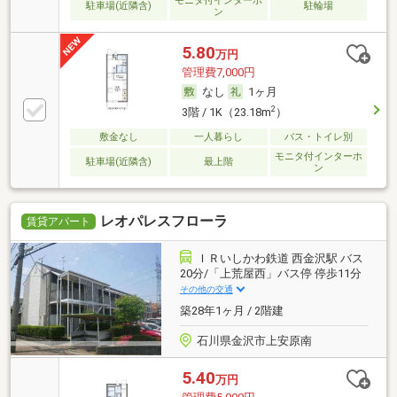
モニタ付インターホ
駐車場(近隣含)
駐輪場
ン
5.80
万円
管理費7,000円
なし
1ヶ月
2
3階 / 1K（23.18m
）
敷金なし
一人暮らし
バス・トイレ別
モニタ付インターホ
駐車場(近隣含)
最上階
ン
レオパレスフローラ
賃貸アパート
ＩＲいしかわ鉄道 西金沢駅 バス
20分/「上荒屋西」バス停 停歩11分
その他の交通
築28年1ヶ月 / 2階建
石川県金沢市上安原南
5.40
万円