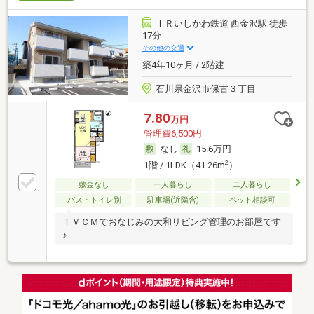
ＩＲいしかわ鉄道 西金沢駅 徒歩
17分
その他の交通
築4年10ヶ月 / 2階建
石川県金沢市保古３丁目
7.80
万円
管理費6,500円
なし
15.6万円
2
1階 / 1LDK（41.26m
）
敷金なし
一人暮らし
二人暮らし
バス・トイレ別
駐車場(近隣含)
ペット相談可
ＴＶＣＭでおなじみの大和リビング管理のお部屋です
♪