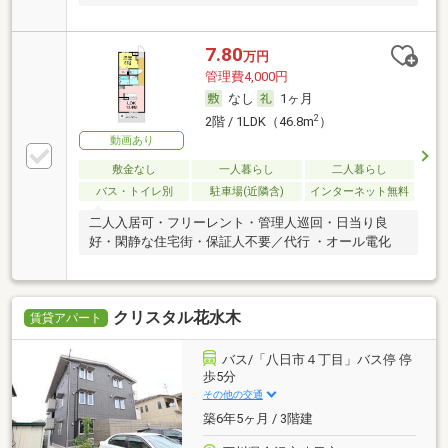
7.80
万円
管理費4,000円
なし
1ヶ月
2
2階 / 1LDK（46.8m
）
動画あり
敷金なし
一人暮らし
二人暮らし
バス・トイレ別
駐車場(近隣含)
インターネット無料
二人入居可・フリーレント・管理人巡回・日当り良
好・閑静な住宅街・保証人不要／代行 ・オール電化
クリスタル花水木
賃貸アパート
バス/「八日市４丁目」バス停 停
歩5分
その他の交通
築6年5ヶ月 / 3階建