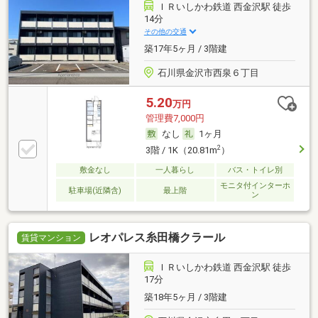
ＩＲいしかわ鉄道 西金沢駅 徒歩
14分
その他の交通
築17年5ヶ月 / 3階建
石川県金沢市西泉６丁目
5.20
万円
管理費7,000円
なし
1ヶ月
2
3階 / 1K（20.81m
）
敷金なし
一人暮らし
バス・トイレ別
モニタ付インターホ
駐車場(近隣含)
最上階
ン
レオパレス糸田橋クラール
賃貸マンション
ＩＲいしかわ鉄道 西金沢駅 徒歩
17分
築18年5ヶ月 / 3階建