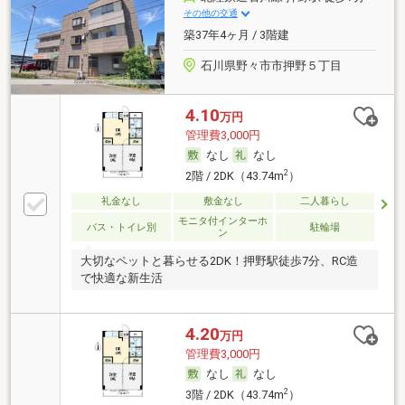
その他の交通
築37年4ヶ月 / 3階建
石川県野々市市押野５丁目
4.10
万円
管理費3,000円
なし
なし
2
2階 / 2DK（43.74m
）
礼金なし
敷金なし
二人暮らし
モニタ付インターホ
バス・トイレ別
駐輪場
ン
大切なペットと暮らせる2DK！押野駅徒歩7分、RC造
で快適な新生活
4.20
万円
管理費3,000円
なし
なし
2
3階 / 2DK（43.74m
）