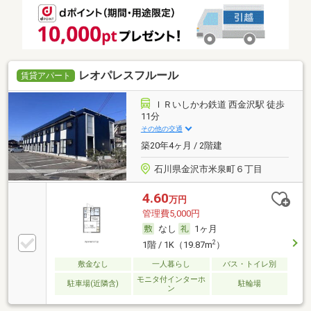
レオパレスフルール
賃貸アパート
ＩＲいしかわ鉄道 西金沢駅 徒歩
11分
その他の交通
築20年4ヶ月 / 2階建
石川県金沢市米泉町６丁目
4.60
万円
管理費5,000円
なし
1ヶ月
2
1階 / 1K（19.87m
）
敷金なし
一人暮らし
バス・トイレ別
モニタ付インターホ
駐車場(近隣含)
駐輪場
ン