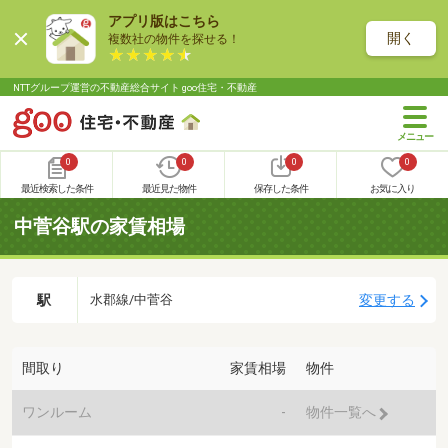
アプリ版はこちら
開く
複数社の物件を探せる！
NTTグループ運営の不動産総合サイト goo住宅・不動産
0
0
0
0
最近検索した条件
最近見た物件
保存した条件
お気に入り
中菅谷駅の家賃相場
駅
変更する
水郡線/中菅谷
間取り
家賃相場
物件
ワンルーム
-
物件一覧へ