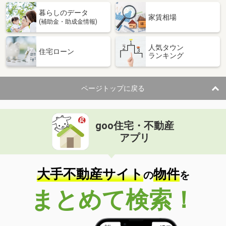
暮らしのデータ
家賃相場
(補助金・助成金情報)
人気タウン
住宅ローン
ランキング
ページトップに戻る
goo住宅・不動産
アプリ
大手不動産サイト
物件
の
を
まとめて検索！