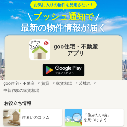
お気に入りの物件を見逃さない！
プッシュ通知で
最新の物件情報が届く
goo住宅・不動産
アプリ
goo住宅・不動産
賃貸
家賃相場
茨城県
中菅谷駅の家賃相場
お役立ち情報
「住みたい街」
住まいのコラム
を見つけよう