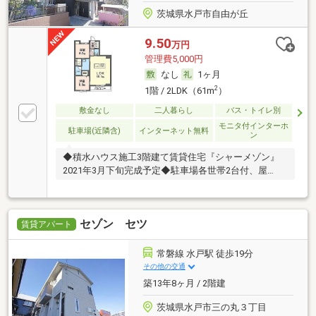
茨城県水戸市自由が丘
9.50
万円
管理費5,000円
なし
1ヶ月
2
1階 / 2LDK（61m
）
敷金なし
二人暮らし
バス・トイレ別
モニタ付インターホ
駐車場(近隣含)
インターネット無料
ン
◆積水ハウス施工3階建て賃貸住宅『シャーメゾン』
2021年3月下旬完成予定◆駐車場各世帯2台付、屋…
セゾン セツ
賃貸アパート
常磐線 水戸駅 徒歩19分
その他の交通
築13年8ヶ月 / 2階建
茨城県水戸市三の丸３丁目