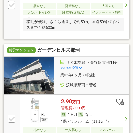
敷金なし
更新料なし
二人暮らし
バス・トイレ別
駐車場(近隣含)
インターネット無料
移動が便利。さくら通りまで約50m。国道50号バイパ
スまでも約500m。
ガーデンヒルズ那珂
賃貸マンション
ＪＲ水郡線 下菅谷駅 徒歩11分
その他の交通
築32年6ヶ月 / 3階建
茨城県那珂市菅谷
2.90
万円
管理費2,000円
1ヶ月
なし
2
1階 / ワンルーム（23.28m
）
礼金なし
一人暮らし
ワンルーム