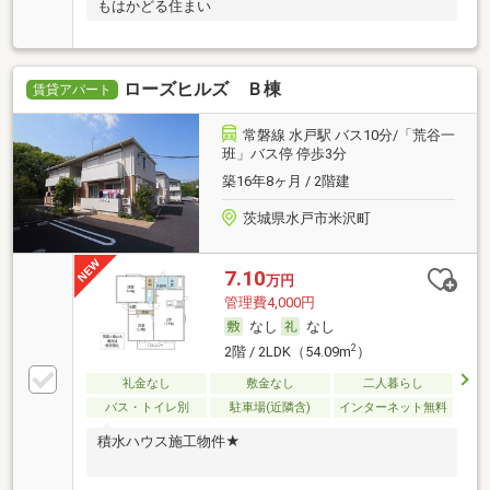
もはかどる住まい
ローズヒルズ Ｂ棟
賃貸アパート
常磐線 水戸駅 バス10分/「荒谷一
班」バス停 停歩3分
築16年8ヶ月 / 2階建
茨城県水戸市米沢町
7.10
万円
管理費4,000円
なし
なし
2
2階 / 2LDK（54.09m
）
礼金なし
敷金なし
二人暮らし
バス・トイレ別
駐車場(近隣含)
インターネット無料
積水ハウス施工物件★