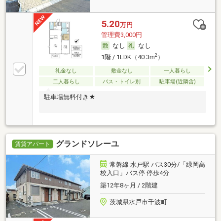
5.20
万円
管理費3,000円
なし
なし
2
1階 / 1LDK（40.3m
）
礼金なし
敷金なし
一人暮らし
二人暮らし
バス・トイレ別
駐車場(近隣含)
駐車場無料付き★
グランドソレーユ
賃貸アパート
常磐線 水戸駅 バス30分/「緑岡高
校入口」バス停 停歩4分
築12年8ヶ月 / 2階建
茨城県水戸市千波町