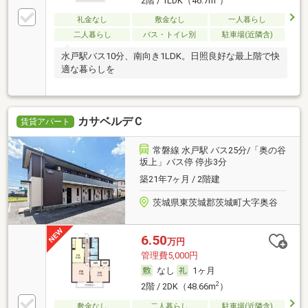
2階 / 1LDK（46.7m
）
礼金なし
敷金なし
一人暮らし
二人暮らし
バス・トイレ別
駐車場(近隣含)
水戸駅バス10分、南向き1LDK。日照良好な最上階で快
適な暮らしを
カサベルデＣ
賃貸アパート
常磐線 水戸駅 バス25分/「奥の谷
坂上」バス停 停歩3分
築21年7ヶ月 / 2階建
茨城県東茨城郡茨城町大字奥谷
6.50
万円
管理費5,000円
なし
1ヶ月
2
2階 / 2DK（48.66m
）
敷金なし
二人暮らし
駐車場(近隣含)