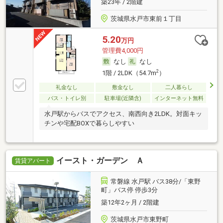
築23年 / 2階建
茨城県水戸市東前１丁目
5.20
万円
管理費4,000円
なし
なし
2
1階 / 2LDK（54.7m
）
礼金なし
敷金なし
二人暮らし
バス・トイレ別
駐車場(近隣含)
インターネット無料
水戸駅からバスでアクセス、南西向き2LDK。対面キッ
チンや宅配BOXで暮らしやすい
イースト・ガーデン Ａ
賃貸アパート
常磐線 水戸駅 バス38分/「東野
町」バス停 停歩3分
築12年2ヶ月 / 2階建
茨城県水戸市東野町