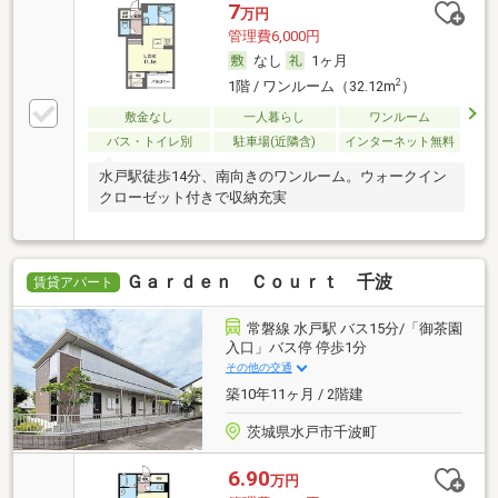
7
万円
管理費6,000円
なし
1ヶ月
2
1階 / ワンルーム（32.12m
）
敷金なし
一人暮らし
ワンルーム
バス・トイレ別
駐車場(近隣含)
インターネット無料
水戸駅徒歩14分、南向きのワンルーム。ウォークイン
クローゼット付きで収納充実
Ｇａｒｄｅｎ Ｃｏｕｒｔ 千波
賃貸アパート
常磐線 水戸駅 バス15分/「御茶園
入口」バス停 停歩1分
その他の交通
築10年11ヶ月 / 2階建
茨城県水戸市千波町
6.90
万円