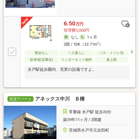
6.50
万円
管理費5,000円
なし
1ヶ月
2
2階 / 1DK（32.71m
）
敷金なし
一人暮らし
バス・トイレ別
駐車場(近隣含)
インターネット無料
最上階
水戸駅徒歩圏内、充実の設備ですよ。
アネックス中川 Ｂ棟
賃貸アパート
常磐線 水戸駅 徒歩20分
築39年11ヶ月 / 2階建
茨城県水戸市元吉田町