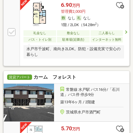
6.90
万円
管理費2,000円
なし
なし
2
1階 / 2LDK（54.28m
）
礼金なし
敷金なし
二人暮らし
バス・トイレ別
駐車場(近隣含)
インターネット無料
水戸市千波町、南向き2LDK。防犯・設備充実で安心の
暮らし
カーム フォレスト
賃貸アパート
常磐線 水戸駅 バス16分/「石川
道」バス停 停歩9分
築13年6ヶ月 / 2階建
茨城県水戸市酒門町
5.70
万円