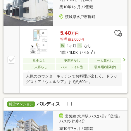
築10年1ヶ月 / 2階建
茨城県水戸市堀町
5.40
万円
管理費2,000円
1ヶ月
なし
2
1階 / 1LDK（44.6m
）
礼金なし
更新料なし
一人暮らし
二人暮らし
バス・トイレ別
駐車場(近隣含)
人気のカウンターキッチンでお料理が楽しく。ドラッ
グストア「ウエルシア」まで約600m。
パルディス ＩＩ
賃貸マンション
常磐線 水戸駅 バス27分/「釜場」
バス停 停歩4分
築10年7ヶ月 / 3階建