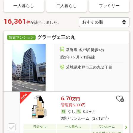
一人暮らし
二人暮らし
ファミリー
16,361
件
が該当しました。
グラーヴェ三の丸
賃貸マンション
常磐線 水戸駅 徒歩4分
築2年7ヶ月 / 13階建
茨城県水戸市三の丸２丁目
6.70
万円
管理費5,000円
なし
0.5ヶ月
2
3階 / ワンルーム（27.18m
）
敷金なし
一人暮らし
ワンルーム