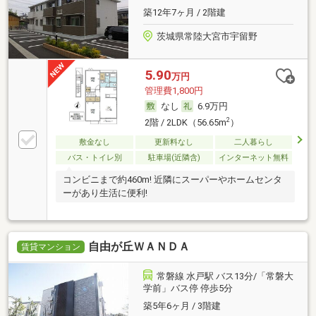
築12年7ヶ月 / 2階建
茨城県常陸大宮市宇留野
5.90
万円
管理費1,800円
なし
6.9万円
2
2階 / 2LDK（56.65m
）
敷金なし
更新料なし
二人暮らし
バス・トイレ別
駐車場(近隣含)
インターネット無料
コンビニまで約460m! 近隣にスーパーやホームセンタ
ーがあり生活に便利!
自由が丘ＷＡＮＤＡ
賃貸マンション
常磐線 水戸駅 バス13分/「常磐大
学前」バス停 停歩5分
築5年6ヶ月 / 3階建