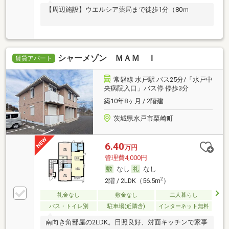
【周辺施設】ウエルシア薬局まで徒歩1分（80ｍ
シャーメゾン ＭＡＭ Ｉ
賃貸アパート
常磐線 水戸駅 バス25分/「水戸中
央病院入口」バス停 停歩3分
築10年8ヶ月 / 2階建
茨城県水戸市栗崎町
6.40
万円
管理費4,000円
なし
なし
2
2階 / 2LDK（56.5m
）
礼金なし
敷金なし
二人暮らし
バス・トイレ別
駐車場(近隣含)
インターネット無料
南向き角部屋の2LDK。日照良好、対面キッチンで家事