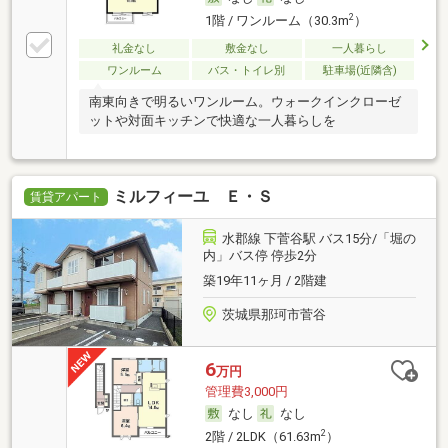
2
1階 / ワンルーム（30.3m
）
礼金なし
敷金なし
一人暮らし
ワンルーム
バス・トイレ別
駐車場(近隣含)
南東向きで明るいワンルーム。ウォークインクローゼ
ットや対面キッチンで快適な一人暮らしを
ミルフィーユ Ｅ・Ｓ
賃貸アパート
水郡線 下菅谷駅 バス15分/「堀の
内」バス停 停歩2分
築19年11ヶ月 / 2階建
茨城県那珂市菅谷
6
万円
管理費3,000円
なし
なし
2
2階 / 2LDK（61.63m
）