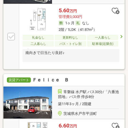
5.60
万円
管理費3,000円
1ヶ月
なし
2
2階 / 1LDK（41.87m
）
礼金なし
更新料なし
一人暮らし
二人暮らし
バス・トイレ別
駐車場(近隣含)
南向きで日当たり良好♪
Ｆｅｌｉｃｅ Ｂ
賃貸アパート
常磐線 水戸駅 バス30分/「六番池
団地」バス停 停歩8分
築11年3ヶ月 / 2階建
茨城県水戸市平須町
6.60
万円