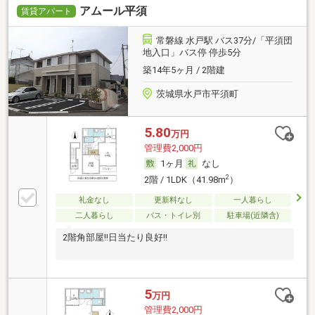
アムール平須
賃貸アパート
常磐線 水戸駅 バス37分/「平須団
地入口」バス停 停歩5分
築14年5ヶ月 / 2階建
茨城県水戸市平須町
5.80
万円
管理費2,000円
1ヶ月
なし
2
2階 / 1LDK（41.98m
）
礼金なし
更新料なし
一人暮らし
二人暮らし
バス・トイレ別
駐車場(近隣含)
2階角部屋!!日当たり良好!!
5
万円
管理費2,000円