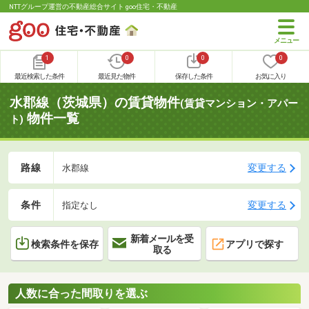
NTTグループ運営の不動産総合サイト goo住宅・不動産
1
0
0
0
最近検索した条件
最近見た物件
保存した条件
お気に入り
水郡線（茨城県）の賃貸物件
(賃貸マンション・アパー
物件一覧
ト)
路線
変更する
水郡線
条件
変更する
指定なし
新着メールを受
検索条件を保存
アプリで探す
取る
人数に合った間取りを選ぶ