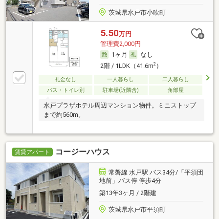
茨城県水戸市小吹町
5.50
万円
管理費2,000円
1ヶ月
なし
2
2階 / 1LDK（41.6m
）
礼金なし
一人暮らし
二人暮らし
バス・トイレ別
駐車場(近隣含)
角部屋
水戸プラザホテル周辺マンション物件。ミニストップ
まで約560m。
コージーハウス
賃貸アパート
常磐線 水戸駅 バス34分/「平須団
地前」バス停 停歩4分
築13年3ヶ月 / 2階建
茨城県水戸市平須町