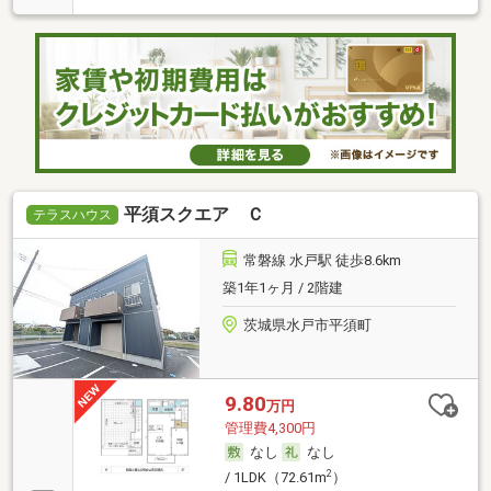
平須スクエア Ｃ
テラスハウス
常磐線 水戸駅 徒歩8.6km
築1年1ヶ月 / 2階建
茨城県水戸市平須町
9.80
万円
管理費4,300円
なし
なし
2
/ 1LDK（72.61m
）