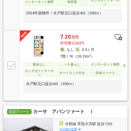
モニタ付インターホ
インターネット無料
角部屋
ン
2024年築物件！水戸駅北口徒歩4分（300ｍ）
7.20
万円
管理費5,000円
なし
0.5ヶ月
2
7階 / 1K（26.33m
）
敷金なし
一人暮らし
インターネット無料
モニタ付インターホ
オートロック付き
収納スペース
ン
水戸駅北口徒歩4分（300ｍ）
カーサ アバンツァート Ｉ
賃貸アパート
水郡線 常陸大宮駅 徒歩15分
その他の交通