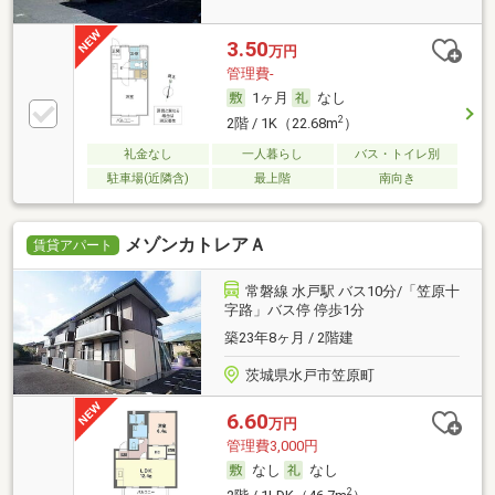
3.50
万円
管理費-
1ヶ月
なし
2
2階 / 1K（22.68m
）
礼金なし
一人暮らし
バス・トイレ別
駐車場(近隣含)
最上階
南向き
メゾンカトレアＡ
賃貸アパート
常磐線 水戸駅 バス10分/「笠原十
字路」バス停 停歩1分
築23年8ヶ月 / 2階建
茨城県水戸市笠原町
6.60
万円
管理費3,000円
なし
なし
2