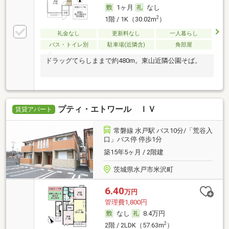
1ヶ月
なし
2
1階 / 1K（30.02m
）
礼金なし
更新料なし
一人暮らし
バス・トイレ別
駐車場(近隣含)
角部屋
ドラッグてらしままで約480m。東山近隣公園そば。
プティ・エトワール ＩＶ
賃貸アパート
常磐線 水戸駅 バス10分/「荒谷入
口」バス停 停歩1分
築15年5ヶ月 / 2階建
茨城県水戸市米沢町
6.40
万円
管理費1,800円
なし
8.4万円
2
2階 / 2LDK（57.63m
）