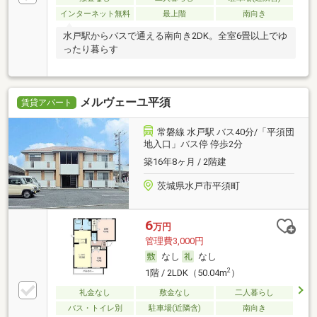
インターネット無料
最上階
南向き
水戸駅からバスで通える南向き2DK。全室6畳以上でゆ
ったり暮らす
メルヴェーユ平須
賃貸アパート
常磐線 水戸駅 バス40分/「平須団
地入口」バス停 停歩2分
築16年8ヶ月 / 2階建
茨城県水戸市平須町
6
万円
管理費3,000円
なし
なし
2
1階 / 2LDK（50.04m
）
礼金なし
敷金なし
二人暮らし
バス・トイレ別
駐車場(近隣含)
南向き