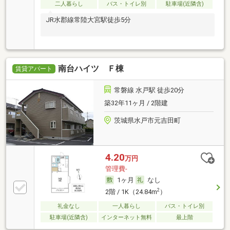
二人暮らし
バス・トイレ別
駐車場(近隣含)
JR水郡線常陸大宮駅徒歩5分
南台ハイツ Ｆ棟
賃貸アパート
常磐線 水戸駅 徒歩20分
築32年11ヶ月 / 2階建
茨城県水戸市元吉田町
4.20
万円
管理費-
1ヶ月
なし
2
2階 / 1K（24.84m
）
礼金なし
一人暮らし
バス・トイレ別
駐車場(近隣含)
インターネット無料
最上階