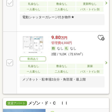
礼金なし
敷金なし
更新料なし
一人暮らし
二人暮らし
バス・トイレ別
電動シャッターガレージ付き物件★
9.80
万円
管理費4,300円
なし
なし
2
2階 / 1LDK（72.61m
）
動画あり
礼金なし
敷金なし
新築
一人暮らし
二人暮らし
バス・トイレ別
メゾネット・駐車場2台分・角部屋・最上階
メゾン・ド・Ｃ ＩＩ
賃貸アパート