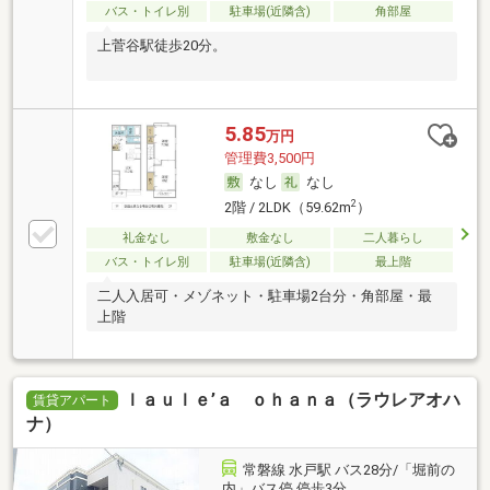
バス・トイレ別
駐車場(近隣含)
角部屋
上菅谷駅徒歩20分。
5.85
万円
管理費3,500円
なし
なし
2
2階 / 2LDK（59.62m
）
礼金なし
敷金なし
二人暮らし
バス・トイレ別
駐車場(近隣含)
最上階
二人入居可・メゾネット・駐車場2台分・角部屋・最
上階
ｌａｕｌｅ’ａ ｏｈａｎａ（ラウレアオハ
賃貸アパート
ナ）
常磐線 水戸駅 バス28分/「堀前の
内」バス停 停歩3分