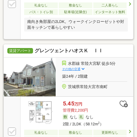
礼金なし
敷金なし
二人暮らし
バス・トイレ別
駐車場(近隣含)
インターネット無料
南向き角部屋の2LDK。ウォークインクローゼットや対
面キッチンで暮らしやすい
グレンツェントハオスＫ ＩＩ
賃貸アパート
水郡線 常陸大宮駅 徒歩5分
その他の交通
築24年 / 2階建
茨城県常陸大宮市南町
5.45
万円
管理費2,200円
なし
なし
2
2階 / 2LDK（58.12m
）
礼金なし
敷金なし
更新料なし