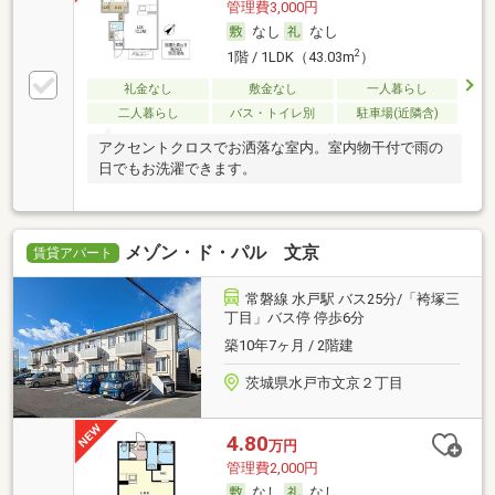
管理費3,000円
なし
なし
2
1階 / 1LDK（43.03m
）
礼金なし
敷金なし
一人暮らし
二人暮らし
バス・トイレ別
駐車場(近隣含)
アクセントクロスでお洒落な室内。室内物干付で雨の
日でもお洗濯できます。
メゾン・ド・パル 文京
賃貸アパート
常磐線 水戸駅 バス25分/「袴塚三
丁目」バス停 停歩6分
築10年7ヶ月 / 2階建
茨城県水戸市文京２丁目
4.80
万円
管理費2,000円
なし
なし