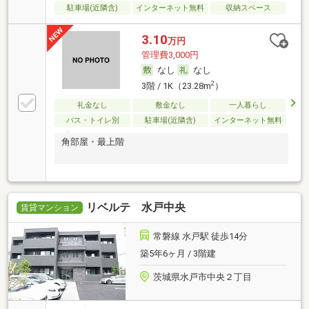
駐車場(近隣含)
インターネット無料
収納スペース
3.10
万円
管理費3,000円
なし
なし
2
3階 / 1K（23.28m
）
礼金なし
敷金なし
一人暮らし
バス・トイレ別
駐車場(近隣含)
インターネット無料
角部屋・最上階
リベルテ 水戸中央
賃貸マンション
常磐線 水戸駅 徒歩14分
築5年6ヶ月 / 3階建
茨城県水戸市中央２丁目