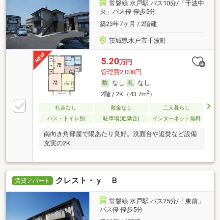
常磐線 水戸駅 バス10分/「千波中
央」バス停 停歩5分
築23年7ヶ月 / 2階建
茨城県水戸市千波町
5.20
万円
管理費2,000円
なし
なし
2
2階 / 2K（43.7m
）
礼金なし
敷金なし
二人暮らし
バス・トイレ別
駐車場(近隣含)
インターネット無料
南向き角部屋で陽あたり良好。洗面台や追焚など設備
充実の2K
クレスト・ｙ Ｂ
賃貸アパート
常磐線 水戸駅 バス25分/「東前」
バス停 停歩5分