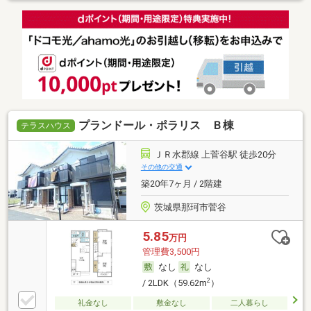
プランドール・ポラリス Ｂ棟
テラスハウス
ＪＲ水郡線 上菅谷駅 徒歩20分
その他の交通
築20年7ヶ月 / 2階建
茨城県那珂市菅谷
5.85
万円
管理費3,500円
なし
なし
2
/ 2LDK（59.62m
）
礼金なし
敷金なし
二人暮らし