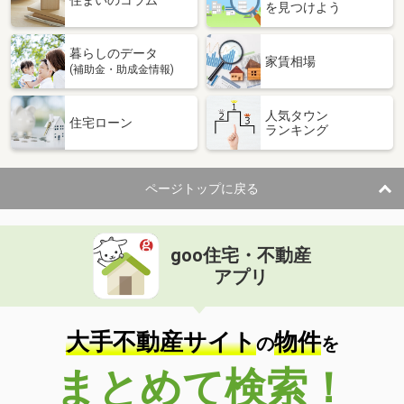
住まいのコラム
を見つけよう
暮らしのデータ
家賃相場
(補助金・助成金情報)
人気タウン
住宅ローン
ランキング
ページトップに戻る
goo住宅・不動産
アプリ
大手不動産サイト
物件
の
を
まとめて検索！