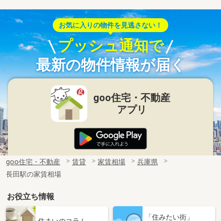
お気に入りの物件を見逃さない！
プッシュ通知で
最新の物件情報が届く
goo住宅・不動産
アプリ
goo住宅・不動産
賃貸
家賃相場
兵庫県
長田駅の家賃相場
お役立ち情報
「住みたい街」