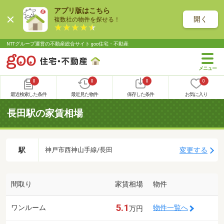
アプリ版はこちら
開く
複数社の物件を探せる！
NTTグループ運営の不動産総合サイト goo住宅・不動産
0
0
0
0
最近検索した条件
最近見た物件
保存した条件
お気に入り
長田駅の家賃相場
駅
変更する
神戸市西神山手線/長田
間取り
家賃相場
物件
5.1
ワンルーム
物件一覧へ
万円