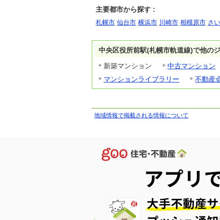
主要都市から探す :
札幌市
仙台市
横浜市
川崎市
相模原市
さ
中央区役所前駅(札幌市軌道線)で他の
新築マンション
中古マンション
マンションライブラリー
不動産
地域情報で掲載される情報について