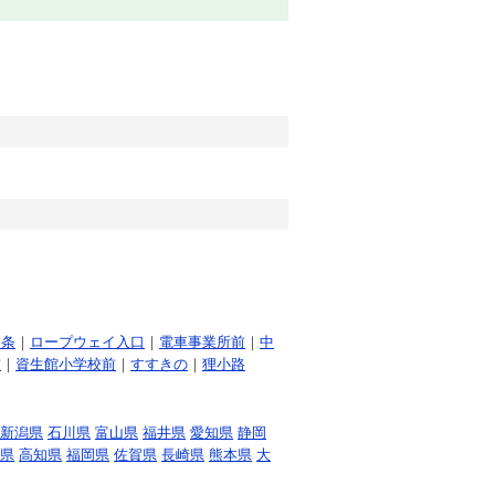
６条
｜
ロープウェイ入口
｜
電車事業所前
｜
中
前
｜
資生館小学校前
｜
すすきの
｜
狸小路
新潟県
石川県
富山県
福井県
愛知県
静岡
県
高知県
福岡県
佐賀県
長崎県
熊本県
大