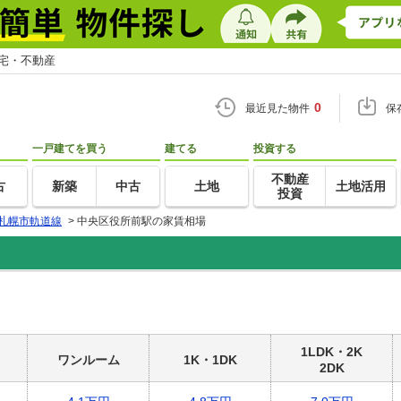
住宅・不動産
0
最近見た物件
保
一戸建てを買う
建てる
投資する
不動産
古
新築
中古
土地
土地活用
投資
札幌市軌道線
>
中央区役所前駅の家賃相場
1LDK・2K
ワンルーム
1K・1DK
2DK