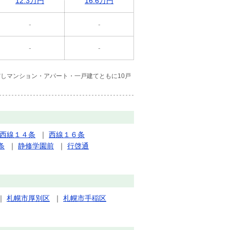
12.3万円
16.6万円
-
-
-
-
しマンション・アパート・一戸建てともに10戸
西線１４条
｜
西線１６条
条
｜
静修学園前
｜
行啓通
｜
札幌市厚別区
｜
札幌市手稲区