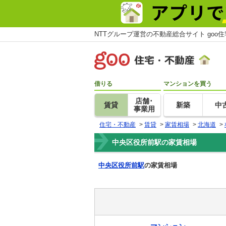
NTTグループ運営の不動産総合サイト goo
借りる
マンションを買う
店舗･
賃貸
新築
中
事業用
住宅・不動産
>
賃貸
>
家賃相場
>
北海道
>
中央区役所前駅の家賃相場
中央区役所前駅
の家賃相場