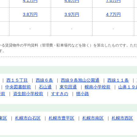
4.1万円
4.8万円
7.0万円
3.8万円
3.9万円
4.7万円
-
-
-
ている賃貸物件の平均賃料（管理費・駐車場代などを除く）を算出したものです。ただ
す。
｜
西１５丁目
｜
西線６条
｜
西線９条旭山公園通
｜
西線１１条
｜
｜
中央図書館前
｜
石山通
｜
東屯田通
｜
幌南小学校前
｜
山鼻１９
寺前
｜
資生館小学校前
｜
すすきの
｜
狸小路
東区
｜
札幌市白石区
｜
札幌市豊平区
｜
札幌市南区
｜
札幌市西区