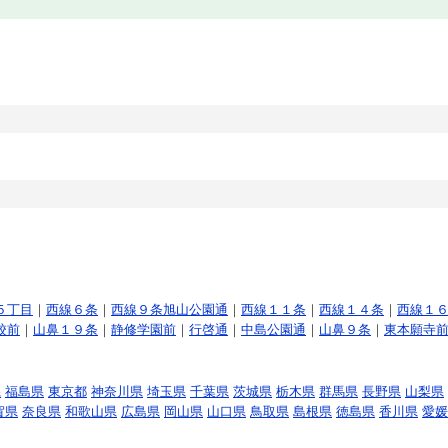
５丁目
｜
西線６条
｜
西線９条旭山公園通
｜
西線１１条
｜
西線１４条
｜
西線１
校前
｜
山鼻１９条
｜
静修学園前
｜
行啓通
｜
中島公園通
｜
山鼻９条
｜
東本願寺
県
福島県
東京都
神奈川県
埼玉県
千葉県
茨城県
栃木県
群馬県
長野県
山梨県
賀県
奈良県
和歌山県
広島県
岡山県
山口県
鳥取県
島根県
徳島県
香川県
愛媛