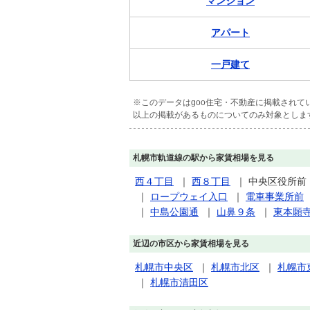
マンション
アパート
一戸建て
※このデータはgoo住宅・不動産に掲載され
以上の掲載があるものについてのみ対象としま
札幌市軌道線の駅から家賃相場を見る
西４丁目
｜
西８丁目
｜
中央区役所前
｜
ロープウェイ入口
｜
電車事業所前
｜
中島公園通
｜
山鼻９条
｜
東本願
近辺の市区から家賃相場を見る
札幌市中央区
｜
札幌市北区
｜
札幌市
｜
札幌市清田区