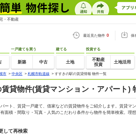
住宅・不動産
0
最近見た物件
保
一戸建てを買う
建てる
投資する
不動産
古
新築
中古
土地
土地活用
投資
幌市
>
中央区
>
札幌市軌道線
>
すすきの駅の賃貸情報 物件一覧
の賃貸物件(賃貸マンション・アパート) 
、アパート、賃貸一戸建て、借家などの賃貸物件をご紹介します。賃貸マ
専有面積・間取り・写真・人気のこだわり条件から物件を簡単検索。理想
更して再検索