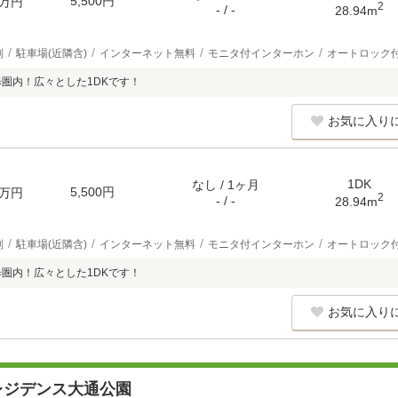
5,500円
万円
2
- / -
28.94m
別
駐車場(近隣含)
インターネット無料
モニタ付インターホン
オートロック
歩圏内！広々とした1DKです！
お気に入り
1DK
なし / 1ヶ月
5,500円
万円
2
- / -
28.94m
別
駐車場(近隣含)
インターネット無料
モニタ付インターホン
オートロック
歩圏内！広々とした1DKです！
お気に入り
レジデンス大通公園