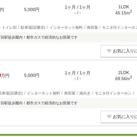
1LDK
1ヶ月 / 1ヶ月
5,000円
円
2
- / -
45.15m
・トイレ別
駐車場(近隣含)
インターネット無料
角部屋
モニタ付インターホ
丁目駅徒歩圏内！都市ガスで経済的なお部屋です
お気に入り
2LDK
1ヶ月 / 1ヶ月
0
5,000円
万円
2
- / -
69.56m
駐車場(近隣含)
インターネット無料
角部屋
南向き
モニタ付インターホン
丁目駅徒歩圏内！都市ガスで経済的なお部屋です
お気に入り