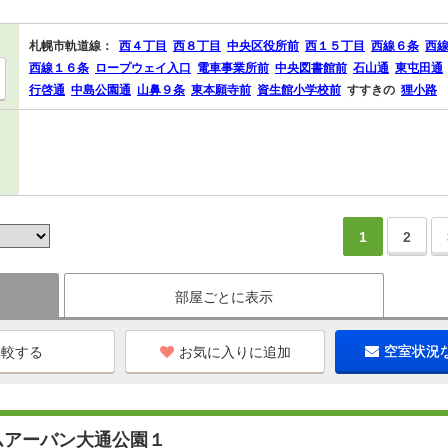
札幌市軌道線：
西４丁目
西８丁目
中央区役所前
西１５丁目
西線６条
西
西線１６条
ロープウェイ入口
電車事業所前
中央図書館前
石山通
東屯田通
行啓通
中島公園通
山鼻９条
東本願寺前
資生館小学校前
すすきの
狸小路
1
2
部屋ごとに表示
お気に入りに追加
空室状況
ムアーバン大通公園１