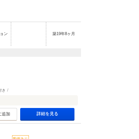
ョン
築19年8ヶ月
付き
詳細を見る
に追加
動画あり