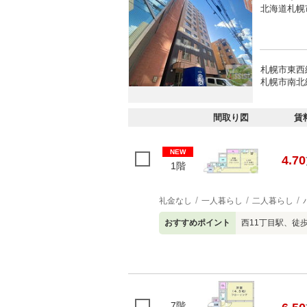
北海道札幌
札幌市東西
札幌市南北線
間取り図
賃
NEW
4.70
1階
礼金なし
一人暮らし
二人暮らし
おすすめポイント
西11丁目駅、徒
7階