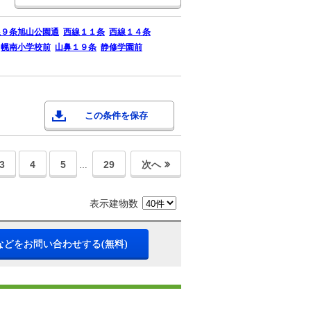
線９条旭山公園通
西線１１条
西線１４条
幌南小学校前
山鼻１９条
静修学園前
この条件を保存
3
4
5
29
次へ
…
表示建物数
などをお問い合わせする(無料)