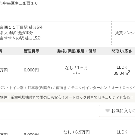
市中央区南二条西１０
線 西１１丁目駅 徒歩6分
 大通駅 徒歩10分
賃貸マンシ
 すすきの駅 徒歩15分
料
管理費等
敷/礼/保証/敷引・償却
間取り/広さ
1LDK
なし / 1ヶ月
6,000円
万円
2
- / -
35.04m
バス・トイレ別
駐車場(近隣含)
南向き
モニタ付インターホン
オートロック
物件！浴室乾燥機付きで雨の日も安心！オートロック付きでセキュリティも安心！
お気に入り
なし / 6.9万円
1LDK
6,000円