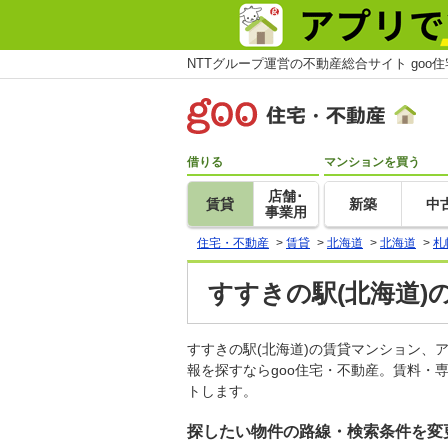
NTTグループ運営の不動産総合サイト goo
借りる
マンションを買う
店舗･
賃貸
新築
中
事業用
住宅・不動産
>
賃貸
>
北海道
>
北海道
>
札
すすきの駅(北海道)
すすきの駅(北海道)の賃貸マンション
報を探すならgoo住宅・不動産。賃料・
トします。
探したい物件の路線・検索条件を変