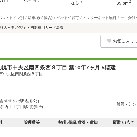
万円
2
なし / -
35.8m
バス・トイレ別
駐車場(近隣含)
ペット相談可
インターネット無料
モニタ付
証人不要／代行 ・初期費用カード決済可
お気に入り
幌市中央区南四条西８丁目 築10年7ヶ月 5階建
市中央区南四条西８丁目
線 すすきの駅 徒歩9分
賃貸マンシ
線 西１１丁目駅 徒歩8分
料
管理費等
敷/礼/保証/敷引・償却
間取り/広さ