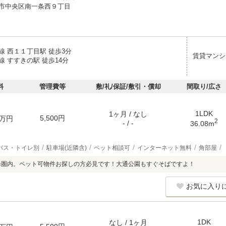
市中央区南一条西９丁目
線 西１１丁目駅 徒歩3分
賃貸マンシ
 すすきの駅 徒歩14分
料
管理費等
敷/礼/保証/敷引・償却
間取り/広さ
1LDK
1ヶ月 / なし
5,500円
万円
2
- / -
36.08m
バス・トイレ別
駐車場(近隣含)
ペット相談可
インターネット無料
角部屋
歩圏内。ペット可物件お探しの方必見です！大通公園もすぐそばですよ！
お気に入り
1DK
なし / 1ヶ月