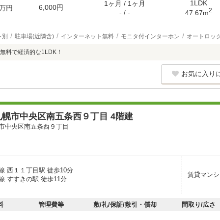
1LDK
1ヶ月 / 1ヶ月
6,000円
万円
2
- / -
47.67m
レ別
駐車場(近隣含)
インターネット無料
モニタ付インターホン
オートロッ
無料で経済的な1LDK！
お気に入り
幌市中央区南五条西９丁目 4階建
市中央区南五条西９丁目
線 西１１丁目駅 徒歩10分
賃貸マンシ
 すすきの駅 徒歩11分
料
管理費等
敷/礼/保証/敷引・償却
間取り/広さ