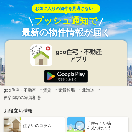
お気に入りの物件を見逃さない！
プッシュ通知で
最新の物件情報が届く
goo住宅・不動産
アプリ
goo住宅・不動産
賃貸
家賃相場
北海道
神楽岡駅の家賃相場
お役立ち情報
「住みたい街」
住まいのコラム
を見つけよう