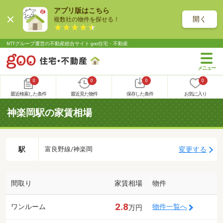
アプリ版はこちら
開く
複数社の物件を探せる！
NTTグループ運営の不動産総合サイト goo住宅・不動産
0
0
0
0
最近検索した条件
最近見た物件
保存した条件
お気に入り
神楽岡駅の家賃相場
駅
変更する
富良野線/神楽岡
間取り
家賃相場
物件
2.8
ワンルーム
物件一覧へ
万円