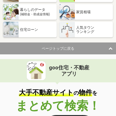
暮らしのデータ
家賃相場
(補助金・助成金情報)
人気タウン
住宅ローン
ランキング
ページトップに戻る
goo住宅・不動産
アプリ
大手不動産サイト
物件
の
を
まとめて検索！