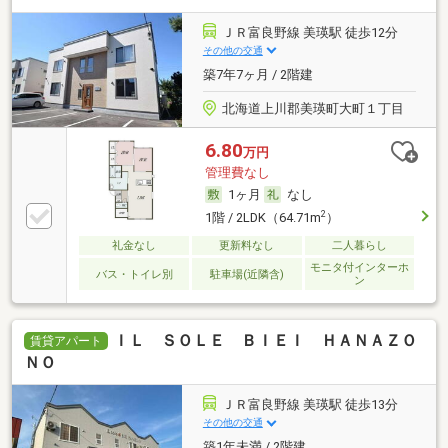
ＪＲ富良野線 美瑛駅 徒歩12分
その他の交通
築7年7ヶ月 / 2階建
北海道上川郡美瑛町大町１丁目
6.80
万円
管理費なし
1ヶ月
なし
2
1階 / 2LDK（64.71m
）
礼金なし
更新料なし
二人暮らし
モニタ付インターホ
バス・トイレ別
駐車場(近隣含)
ン
ＩＬ ＳＯＬＥ ＢＩＥＩ ＨＡＮＡＺＯ
賃貸アパート
ＮＯ
ＪＲ富良野線 美瑛駅 徒歩13分
その他の交通
築1年未満 / 2階建