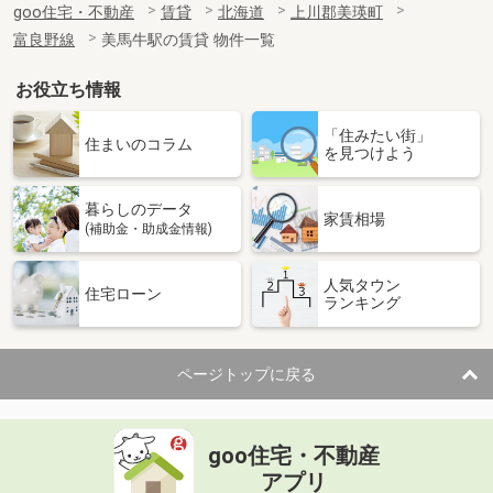
goo住宅・不動産
賃貸
北海道
上川郡美瑛町
富良野線
美馬牛駅の賃貸 物件一覧
お役立ち情報
「住みたい街」
住まいのコラム
を見つけよう
暮らしのデータ
家賃相場
(補助金・助成金情報)
人気タウン
住宅ローン
ランキング
ページトップに戻る
goo住宅・不動産
アプリ