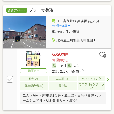
プラーサ美瑛
賃貸アパート
ＪＲ富良野線 美瑛駅 徒歩9分
その他の交通
築7年5ヶ月 / 2階建
北海道上川郡美瑛町花園１
6.60
万円
管理費なし
1ヶ月
なし
動画あり
2
2階 / 2LDK（55.48m
）
礼金なし
二人暮らし
バス・トイレ別
モニタ付インターホ
駐車場(近隣含)
最上階
ン
二人入居可・駐車場2台分・最上階・日当り良好・ル
ームシェア可・初期費用カード決済可