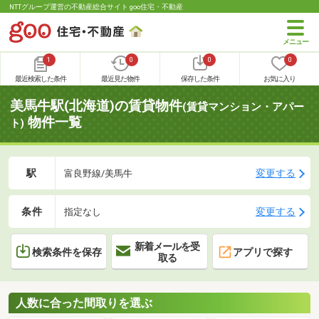
NTTグループ運営の不動産総合サイト goo住宅・不動産
1
0
0
0
最近検索した条件
最近見た物件
保存した条件
お気に入り
美馬牛駅(北海道)の賃貸物件
(賃貸マンション・アパー
物件一覧
ト)
駅
変更する
富良野線/美馬牛
条件
変更する
指定なし
新着メールを受
検索条件を保存
アプリで探す
取る
人数に合った間取りを選ぶ