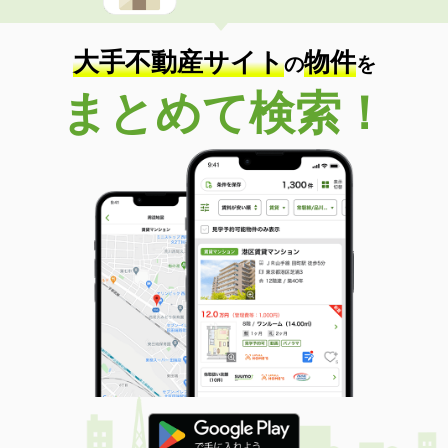
大手不動産サイト
物件
の
を
まとめて検索！