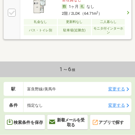
1ヶ月
なし
2
2階 / 2LDK（64.71m
）
礼金なし
更新料なし
二人暮らし
モニタ付インターホ
バス・トイレ別
駐車場(近隣含)
ン
1～6
棟
駅
変更する
富良野線/美馬牛
条件
変更する
指定なし
新着メールを受
検索条件を保存
アプリで探す
取る