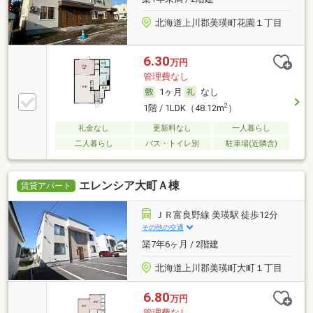
北海道上川郡美瑛町花園１丁目
6.30
万円
管理費なし
1ヶ月
なし
2
1階 / 1LDK（48.12m
）
礼金なし
更新料なし
一人暮らし
二人暮らし
バス・トイレ別
駐車場(近隣含)
エレンシア大町Ａ棟
賃貸アパート
ＪＲ富良野線 美瑛駅 徒歩12分
その他の交通
築7年6ヶ月 / 2階建
北海道上川郡美瑛町大町１丁目
6.80
万円
管理費なし