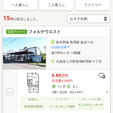
一人暮らし
二人暮らし
ファミリー
15
件
が該当しました。
フォルテウエスト
賃貸アパート
富良野線 美瑛駅 徒歩11分
その他の交通
築19年6ヶ月 / 2階建
北海道上川郡美瑛町西町４丁目
6.80
万円
管理費3,000円
1ヶ月
なし
2
1階 / 3LDK（62.37m
）
礼金なし
ファミリー
バス・トイレ別
モニタ付インターホ
駐車場(近隣含)
インターネット無料
ン