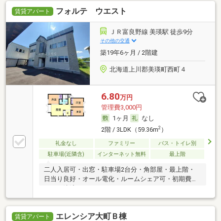
フォルテ ウエスト
賃貸アパート
ＪＲ富良野線 美瑛駅 徒歩9分
その他の交通
築19年6ヶ月 / 2階建
北海道上川郡美瑛町西町４
6.80
万円
管理費3,000円
1ヶ月
なし
2
2階 / 3LDK（59.36m
）
礼金なし
ファミリー
バス・トイレ別
駐車場(近隣含)
インターネット無料
最上階
二人入居可・出窓・駐車場2台分・角部屋・最上階・
日当り良好・オール電化・ルームシェア可・初期費用
カード決済可
エレンシア大町Ｂ棟
賃貸アパート