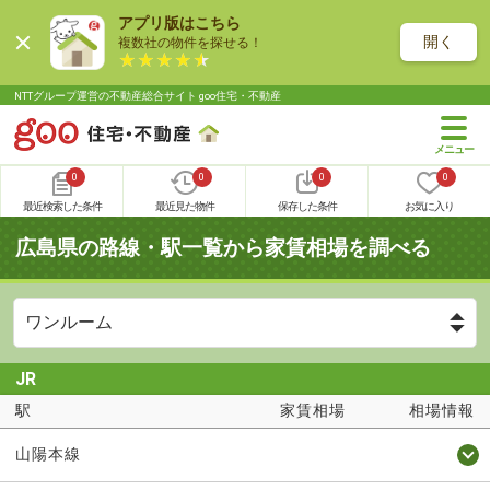
アプリ版はこちら
開く
複数社の物件を探せる！
NTTグループ運営の不動産総合サイト goo住宅・不動産
0
0
0
0
最近検索した条件
最近見た物件
保存した条件
お気に入り
広島県の路線・駅一覧から家賃相場を調べる
JR
駅
家賃相場
相場情報
山陽本線