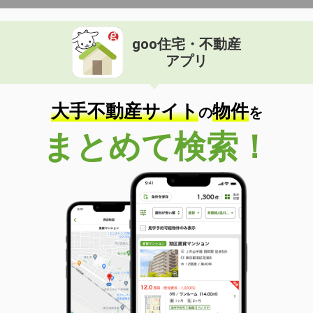
goo住宅・不動産
アプリ
大手不動産サイト
物件
の
を
まとめて検索！