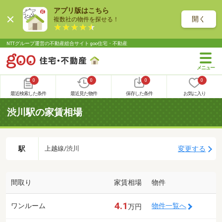
アプリ版はこちら
開く
複数社の物件を探せる！
NTTグループ運営の不動産総合サイト goo住宅・不動産
0
0
0
0
最近検索した条件
最近見た物件
保存した条件
お気に入り
渋川駅の家賃相場
駅
変更する
上越線/渋川
間取り
家賃相場
物件
4.1
ワンルーム
物件一覧へ
万円