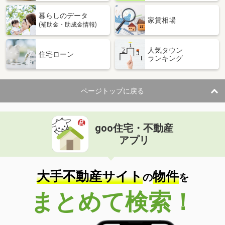
暮らしのデータ
家賃相場
(補助金・助成金情報)
人気タウン
住宅ローン
ランキング
ページトップに戻る
goo住宅・不動産
アプリ
大手不動産サイト
物件
の
を
まとめて検索！