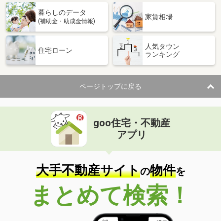
暮らしのデータ
家賃相場
(補助金・助成金情報)
人気タウン
住宅ローン
ランキング
ページトップに戻る
goo住宅・不動産
アプリ
大手不動産サイト
物件
の
を
まとめて検索！