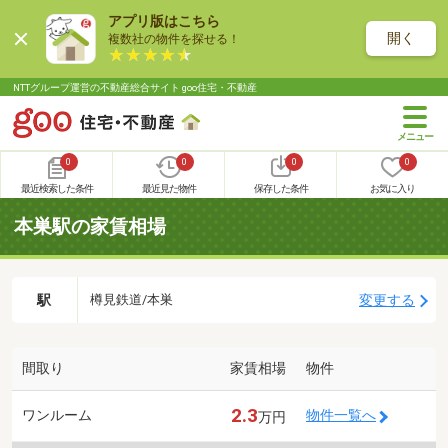
アプリ版はこちら
開く
複数社の物件を探せる！
NTTグループ運営の不動産総合サイト goo住宅・不動産
0
0
0
0
最近検索した条件
最近見た物件
保存した条件
お気に入り
本巣駅の家賃相場
駅
変更する
樽見鉄道/本巣
間取り
家賃相場
物件
2.3
ワンルーム
物件一覧へ
万円