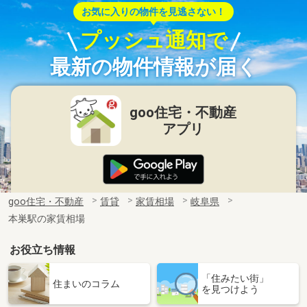
お気に入りの物件を見逃さない！
プッシュ通知で
最新の物件情報が届く
goo住宅・不動産
アプリ
goo住宅・不動産
賃貸
家賃相場
岐阜県
本巣駅の家賃相場
お役立ち情報
「住みたい街」
住まいのコラム
を見つけよう