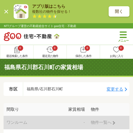
アプリ版はこちら
開く
複数社の物件を探せる！
NTTグループ運営の不動産総合サイト goo住宅・不動産
0
0
0
0
最近検索した条件
最近見た物件
保存した条件
お気に入り
福島県石川郡石川町の家賃相場
市区
変更する
福島県/石川郡石川町
間取り
家賃相場
物件
ワンルーム
-
物件一覧へ