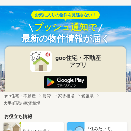
お気に入りの物件を見逃さない！
プッシュ通知で
最新の物件情報が届く
goo住宅・不動産
アプリ
goo住宅・不動産
賃貸
家賃相場
愛媛県
大手町駅の家賃相場
お役立ち情報
「住みたい街」