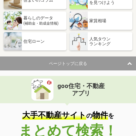
住まいのコラム
を見つけよう
暮らしのデータ
家賃相場
(補助金・助成金情報)
人気タウン
住宅ローン
ランキング
ページトップに戻る
goo住宅・不動産
アプリ
大手不動産サイト
物件
の
を
まとめて検索！