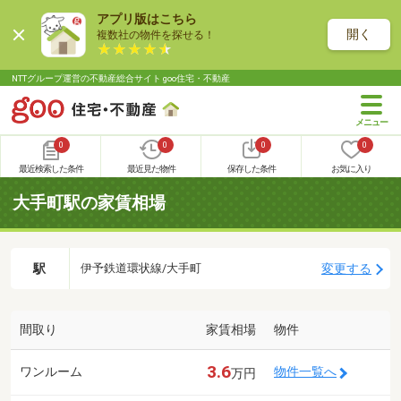
アプリ版はこちら
開く
複数社の物件を探せる！
NTTグループ運営の不動産総合サイト goo住宅・不動産
0
0
0
0
最近検索した条件
最近見た物件
保存した条件
お気に入り
大手町駅の家賃相場
駅
変更する
伊予鉄道環状線/大手町
間取り
家賃相場
物件
3.6
ワンルーム
物件一覧へ
万円