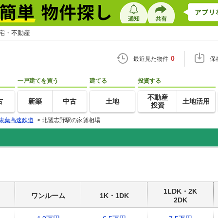
住宅・不動産
0
最近見た物件
保
一戸建てを買う
建てる
投資する
不動産
古
新築
中古
土地
土地活用
投資
東葉高速鉄道
>
北習志野駅の家賃相場
1LDK・2K
ワンルーム
1K・1DK
2DK