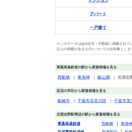
マンション
アパート
一戸建て
※このデータはgoo住宅・不動産に掲載され
以上の掲載があるものについてのみ対象としま
東葉高速鉄道の駅から家賃相場を見る
西船橋
｜
東海神
｜
飯山満
｜
北習志
近辺の市区から家賃相場を見る
船橋市
｜
千葉市花見川区
｜
千葉市美
北習志野駅周辺の駅から家賃相場を見る
東葉高速鉄道
西船橋
東海
京成電鉄松戸線
新津田沼
前