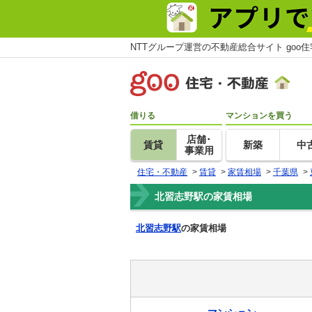
NTTグループ運営の不動産総合サイト goo
借りる
マンションを買う
店舗･
賃貸
新築
中
事業用
住宅・不動産
>
賃貸
>
家賃相場
>
千葉県
>
北習志野駅の家賃相場
北習志野駅
の家賃相場