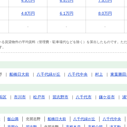
4.9万円
6.5万円
7.5万円
4.8万円
6.1万円
8.0万円
-
-
-
ている賃貸物件の平均賃料（管理費・駐車場代などを除く）を算出したものです。ただ
す。
野
｜
船橋日大前
｜
八千代緑が丘
｜
八千代中央
｜
村上
｜
東葉勝田
浜区
｜
市川市
｜
松戸市
｜
習志野市
｜
八千代市
｜
鎌ケ谷市
｜
浦
神
飯山満
北習志野
船橋日大前
八千代緑が丘
八千代中央
原
薬園台
習志野
北習志野
高根木戸
高根公団
滝不動