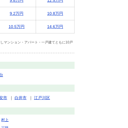
9.8万円
12.5万円
9.2万円
10.8万円
10.5万円
14.6万円
しマンション・アパート・一戸建てともに10戸
台
安市
｜
白井市
｜
江戸川区
村上
三咲