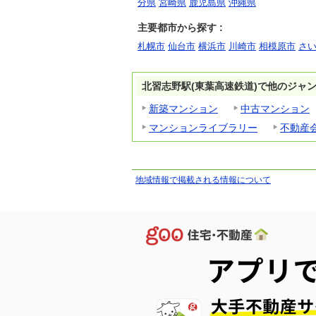
分県
宮崎県
鹿児島県
沖縄県
主要都市から探す :
札幌市
仙台市
横浜市
川崎市
相模原市
さ
北習志野駅(東葉高速鉄道)で他のジャ
新築マンション
中古マンション
マンションライブラリー
不動産
地域情報で掲載される情報について