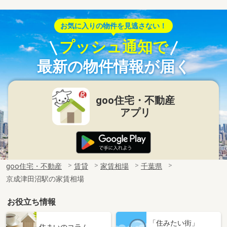
お気に入りの物件を見逃さない！
プッシュ通知で
最新の物件情報が届く
goo住宅・不動産
アプリ
goo住宅・不動産
賃貸
家賃相場
千葉県
京成津田沼駅の家賃相場
お役立ち情報
「住みたい街」