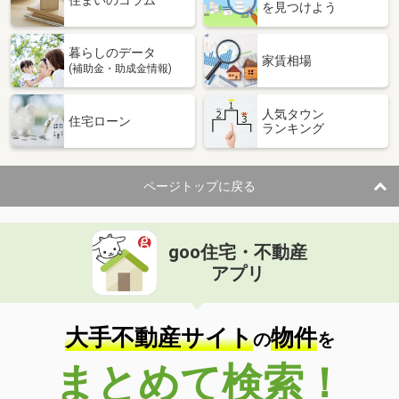
住まいのコラム
を見つけよう
暮らしのデータ
家賃相場
(補助金・助成金情報)
人気タウン
住宅ローン
ランキング
ページトップに戻る
goo住宅・不動産
アプリ
大手不動産サイト
物件
の
を
まとめて検索！