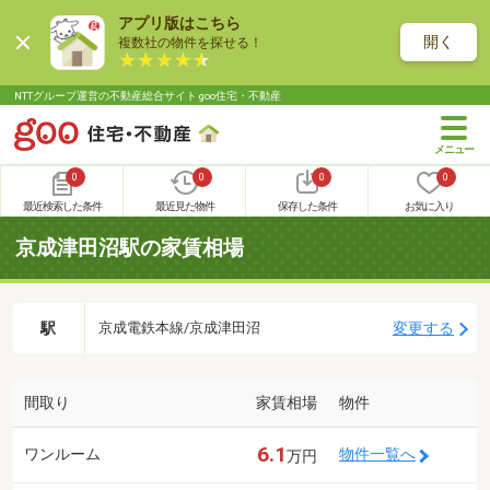
アプリ版はこちら
開く
複数社の物件を探せる！
NTTグループ運営の不動産総合サイト goo住宅・不動産
0
0
0
0
最近検索した条件
最近見た物件
保存した条件
お気に入り
京成津田沼駅の家賃相場
駅
変更する
京成電鉄本線/京成津田沼
間取り
家賃相場
物件
6.1
ワンルーム
物件一覧へ
万円