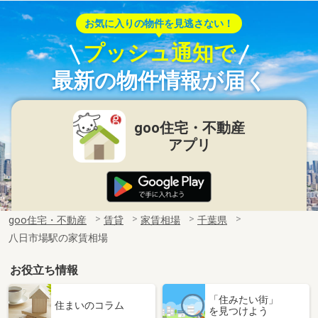
お気に入りの物件を見逃さない！
プッシュ通知で
最新の物件情報が届く
goo住宅・不動産
アプリ
goo住宅・不動産
賃貸
家賃相場
千葉県
八日市場駅の家賃相場
お役立ち情報
「住みたい街」
住まいのコラム
を見つけよう