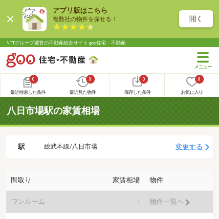
アプリ版はこちら
開く
複数社の物件を探せる！
NTTグループ運営の不動産総合サイト goo住宅・不動産
0
0
0
0
最近検索した条件
最近見た物件
保存した条件
お気に入り
八日市場駅の家賃相場
駅
変更する
総武本線/八日市場
間取り
家賃相場
物件
ワンルーム
-
物件一覧へ