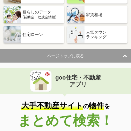
暮らしのデータ
家賃相場
(補助金・助成金情報)
人気タウン
住宅ローン
ランキング
ページトップに戻る
goo住宅・不動産
アプリ
大手不動産サイト
物件
の
を
まとめて検索！