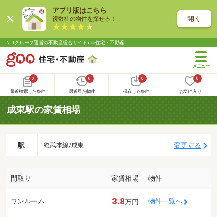
アプリ版はこちら
開く
複数社の物件を探せる！
NTTグループ運営の不動産総合サイト goo住宅・不動産
0
0
0
0
最近検索した条件
最近見た物件
保存した条件
お気に入り
成東駅の家賃相場
駅
変更する
総武本線/成東
間取り
家賃相場
物件
3.8
ワンルーム
物件一覧へ
万円