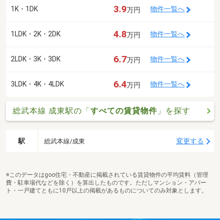
3.9
1K・1DK
物件一覧へ
万円
4.8
1LDK・2K・2DK
物件一覧へ
万円
6.7
2LDK・3K・3DK
物件一覧へ
万円
6.4
3LDK・4K・4LDK
物件一覧へ
万円
総武本線 成東駅の「
すべての賃貸物件
」を探す
駅
変更する
総武本線/成東
※このデータはgoo住宅・不動産に掲載されている賃貸物件の平均賃料（管理
費・駐車場代などを除く）を算出したものです。ただしマンション・アパー
ト・一戸建てともに10戸以上の掲載があるものについてのみ対象とします。