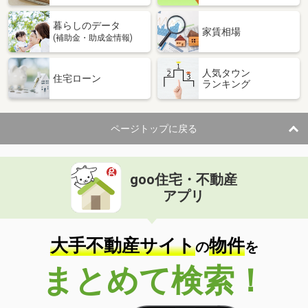
暮らしのデータ
家賃相場
(補助金・助成金情報)
人気タウン
住宅ローン
ランキング
ページトップに戻る
goo住宅・不動産
アプリ
大手不動産サイト
物件
の
を
まとめて検索！