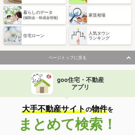
暮らしのデータ
家賃相場
(補助金・助成金情報)
人気タウン
住宅ローン
ランキング
ページトップに戻る
goo住宅・不動産
アプリ
大手不動産サイト
物件
の
を
まとめて検索！