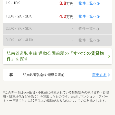
3.8
1K・1DK
物件一覧へ
万円
4.2
1LDK・2K・2DK
物件一覧へ
万円
2LDK・3K・3DK
-
物件一覧へ
3LDK・4K・4LDK
-
物件一覧へ
弘南鉄道弘南線 運動公園前駅の「
すべての賃貸物
件
」を探す
駅
変更する
弘南鉄道弘南線/運動公園前
※このデータはgoo住宅・不動産に掲載されている賃貸物件の平均賃料（管理
費・駐車場代などを除く）を算出したものです。ただしマンション・アパー
ト・一戸建てともに10戸以上の掲載があるものについてのみ対象とします。