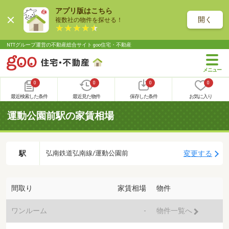
アプリ版はこちら
開く
複数社の物件を探せる！
NTTグループ運営の不動産総合サイト goo住宅・不動産
0
0
0
0
最近検索した条件
最近見た物件
保存した条件
お気に入り
運動公園前駅の家賃相場
駅
変更する
弘南鉄道弘南線/運動公園前
間取り
家賃相場
物件
ワンルーム
-
物件一覧へ