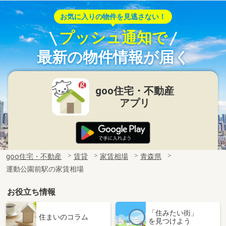
お気に入りの物件を見逃さない！
プッシュ通知で
最新の物件情報が届く
goo住宅・不動産
アプリ
goo住宅・不動産
賃貸
家賃相場
青森県
運動公園前駅の家賃相場
お役立ち情報
「住みたい街」
住まいのコラム
を見つけよう