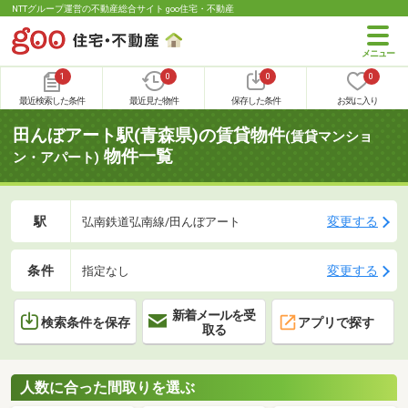
NTTグループ運営の不動産総合サイト goo住宅・不動産
1
0
0
0
最近検索した条件
最近見た物件
保存した条件
お気に入り
田んぼアート駅(青森県)の賃貸物件
(賃貸マンショ
物件一覧
ン・アパート)
駅
変更する
弘南鉄道弘南線/田んぼアート
条件
変更する
指定なし
新着メールを受
検索条件を保存
アプリで探す
取る
人数に合った間取りを選ぶ