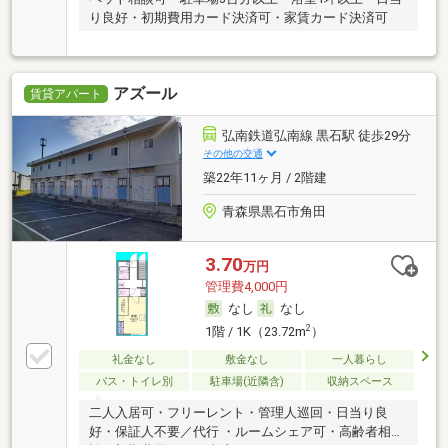
り良好・初期費用カード決済可・家賃カード決済可
アズール
賃貸アパート
弘南鉄道弘南線 黒石駅 徒歩29分
その他の交通
築22年11ヶ月 / 2階建
青森県黒石市角田
3.70
万円
管理費4,000円
なし
なし
2
1階 / 1K（23.72m
）
礼金なし
敷金なし
一人暮らし
バス・トイレ別
駐車場(近隣含)
収納スペース
二人入居可・フリーレント・管理人巡回・日当り良
好・保証人不要／代行 ・ルームシェア可・高齢者相