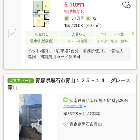
5.10
万円
管理費なし
5.1万円
なし
2
1階 / 2LDK（60.4m
）
礼金なし
二人暮らし
バス・トイレ別
駐車場(近隣含)
ペット相談可
インターネット無料
ペット相談可・駐車場2台分・事務所使用可・管理人
巡回・初期費用カード決済可
青森県黒石市青山１２５－１４ グレース
賃貸アパート
青山
弘南鉄道弘南線 黒石駅 徒歩20分
その他の交通
築33年9ヶ月 / 2階建
青森県黒石市青山