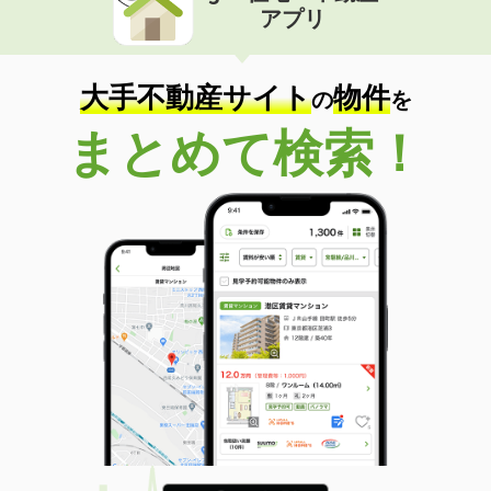
アプリ
大手不動産サイト
物件
の
を
まとめて検索！