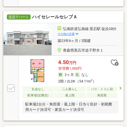
談・初期費用カード決済可
ハイセレールセレブＡ
賃貸アパート
弘南鉄道弘南線 黒石駅 徒歩28分
その他の交通
築23年6ヶ月 / 2階建
青森県黒石市追子野木１
4.50
万円
管理費1,000円
2ヶ月
なし
2
2階 / 2LDK（54.11m
）
礼金なし
二人暮らし
バス・トイレ別
駐車場(近隣含)
最上階
角部屋
駐車場2台分・角部屋・最上階・日当り良好・初期費
用カード決済可・家賃カード決済可