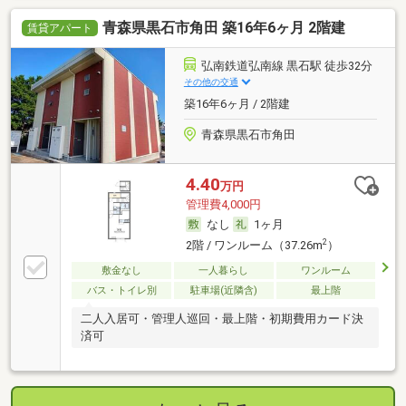
青森県黒石市角田 築16年6ヶ月 2階建
賃貸アパート
弘南鉄道弘南線 黒石駅 徒歩32分
その他の交通
築16年6ヶ月 / 2階建
青森県黒石市角田
4.40
万円
管理費4,000円
なし
1ヶ月
2
2階 / ワンルーム（37.26m
）
敷金なし
一人暮らし
ワンルーム
バス・トイレ別
駐車場(近隣含)
最上階
二人入居可・管理人巡回・最上階・初期費用カード決
済可