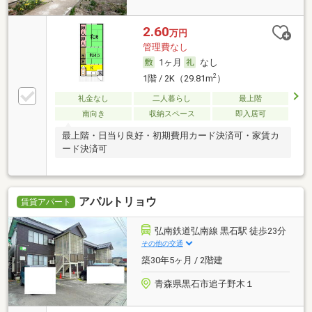
2.60
万円
管理費なし
1ヶ月
なし
2
1階 / 2K（29.81m
）
礼金なし
二人暮らし
最上階
南向き
収納スペース
即入居可
最上階・日当り良好・初期費用カード決済可・家賃カ
ード決済可
アパルトリョウ
賃貸アパート
弘南鉄道弘南線 黒石駅 徒歩23分
その他の交通
築30年5ヶ月 / 2階建
青森県黒石市追子野木１