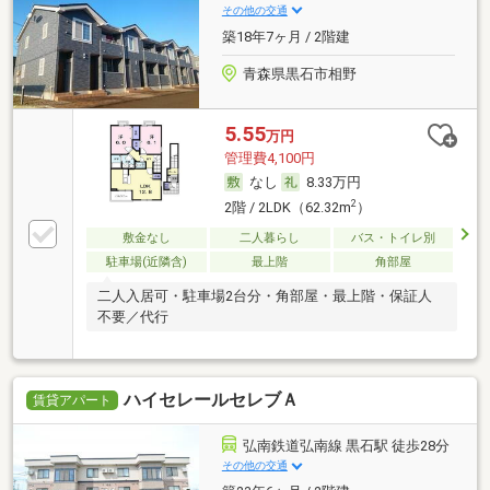
その他の交通
築18年7ヶ月 / 2階建
青森県黒石市相野
5.55
万円
管理費4,100円
なし
8.33万円
2
2階 / 2LDK（62.32m
）
敷金なし
二人暮らし
バス・トイレ別
駐車場(近隣含)
最上階
角部屋
二人入居可・駐車場2台分・角部屋・最上階・保証人
不要／代行
ハイセレールセレブＡ
賃貸アパート
弘南鉄道弘南線 黒石駅 徒歩28分
その他の交通