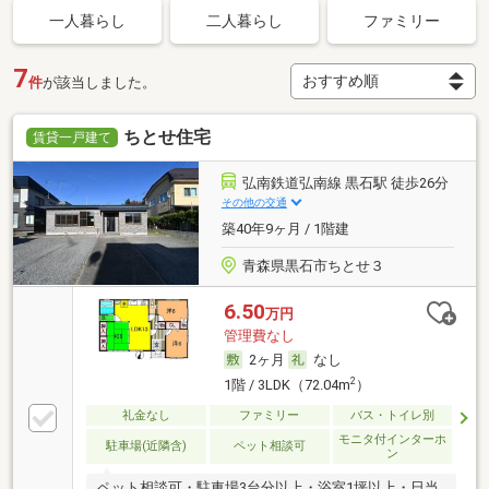
一人暮らし
二人暮らし
ファミリー
7
件
が該当しました。
ちとせ住宅
賃貸一戸建て
弘南鉄道弘南線 黒石駅 徒歩26分
その他の交通
築40年9ヶ月 / 1階建
青森県黒石市ちとせ３
6.50
万円
管理費なし
2ヶ月
なし
2
1階 / 3LDK（72.04m
）
礼金なし
ファミリー
バス・トイレ別
モニタ付インターホ
駐車場(近隣含)
ペット相談可
ン
ペット相談可・駐車場3台分以上・浴室1坪以上・日当