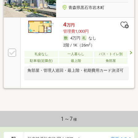
青森県黒石市岩木町
4
万円
管理費1,000円
4万円
なし
2
2階 / 1K（26m
）
礼金なし
一人暮らし
バス・トイレ別
駐車場(近隣含)
最上階
角部屋
角部屋・管理人巡回・最上階・初期費用カード決済可
1～7
棟