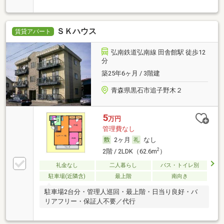
相談
ＳＫハウス
賃貸アパート
弘南鉄道弘南線 田舎館駅 徒歩12
分
築25年6ヶ月 / 3階建
青森県黒石市追子野木２
5
万円
管理費なし
2ヶ月
なし
2
2階 / 2LDK（62.6m
）
礼金なし
二人暮らし
バス・トイレ別
駐車場(近隣含)
最上階
南向き
駐車場2台分・管理人巡回・最上階・日当り良好・バ
リアフリー・保証人不要／代行