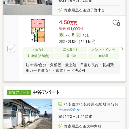
築23年6ヶ月 / 2階建
青森県黒石市追子野木１
4.50
万円
管理費1,000円
2ヶ月
なし
2
2階 / 2LDK（54.11m
）
礼金なし
二人暮らし
バス・トイレ別
駐車場(近隣含)
最上階
角部屋
駐車場2台分・角部屋・最上階・日当り良好・初期費
用カード決済可・家賃カード決済可
中谷アパート
賃貸アパート
弘南鉄道弘南線 黒石駅 徒歩13分
その他の交通
築54年2ヶ月 / 1階建
青森県黒石市大字内町