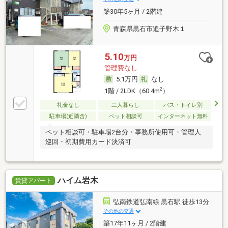
築30年5ヶ月 / 2階建
青森県黒石市追子野木１
5.10
万円
管理費なし
5.1万円
なし
2
1階 / 2LDK（60.4m
）
礼金なし
二人暮らし
バス・トイレ別
駐車場(近隣含)
ペット相談可
インターネット無料
ペット相談可・駐車場2台分・事務所使用可・管理人
巡回・初期費用カード決済可
ハイム岩木
賃貸アパート
弘南鉄道弘南線 黒石駅 徒歩13分
その他の交通
築17年11ヶ月 / 2階建