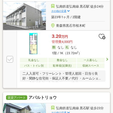
弘南鉄道弘南線 黒石駅 徒歩24分
その他の交通
築23年1ヶ月 / 2階建
青森県黒石市桜木町
3.20
万円
管理費4,000円
なし
なし
2
1階 / 1K（23.72m
）
礼金なし
敷金なし
一人暮らし
バス・トイレ別
駐車場(近隣含)
収納スペース
二人入居可・フリーレント・管理人巡回・日当り良
好・閑静な住宅街・保証人不要／代行 ・ルームシェア
可・高齢者相談・初期費用カード決済可
アパルトリョウ
賃貸アパート
弘南鉄道弘南線 黒石駅 徒歩23分
その他の交通