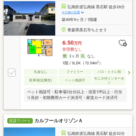
弘南鉄道弘南線 黒石駅 徒歩26分
その他の交通
築40年9ヶ月 / 1階建
青森県黒石市ちとせ３
6.50
万円
管理費なし
2ヶ月
なし
2
1階 / 3LDK（72.04m
）
礼金なし
ファミリー
バス・トイレ別
モニタ付インターホ
駐車場(近隣含)
ペット相談可
ン
ペット相談可・駐車場3台分以上・浴室1坪以上・日当
り良好・初期費用カード決済可・家賃カード決済可
カルフールオリゾンＡ
賃貸アパート
弘南鉄道弘南線 黒石駅 徒歩32分