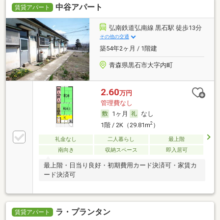
中谷アパート
賃貸アパート
弘南鉄道弘南線 黒石駅 徒歩13分
その他の交通
築54年2ヶ月 / 1階建
青森県黒石市大字内町
2.60
万円
管理費なし
1ヶ月
なし
2
1階 / 2K（29.81m
）
礼金なし
二人暮らし
最上階
南向き
収納スペース
即入居可
最上階・日当り良好・初期費用カード決済可・家賃カ
ード決済可
ラ・プランタン
賃貸アパート