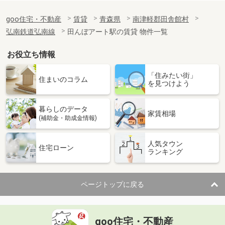
goo住宅・不動産
賃貸
青森県
南津軽郡田舎館村
弘南鉄道弘南線
田んぼアート駅の賃貸 物件一覧
お役立ち情報
「住みたい街」
住まいのコラム
を見つけよう
暮らしのデータ
家賃相場
(補助金・助成金情報)
人気タウン
住宅ローン
ランキング
ページトップに戻る
goo住宅・不動産