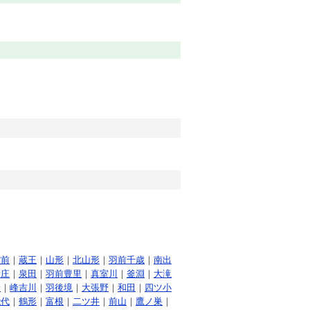
館前
｜
蔵王
｜
山形
｜
北山形
｜
羽前千歳
｜
南出
新庄
｜
泉田
｜
羽前豊里
｜
真室川
｜
釜淵
｜
大滝
野
｜
峰吉川
｜
羽後境
｜
大張野
｜
和田
｜
四ツ小
能代
｜
鶴形
｜
富根
｜
二ツ井
｜
前山
｜
鷹ノ巣
｜