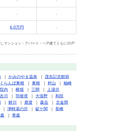
-
-
-
-
6.0万円
-
しマンション・アパート・一戸建てともに10戸
山
｜
かみのやま温泉
｜
茂吉記念館前
くらんぼ東根
｜
東根
｜
村山
｜
袖崎
院内
｜
横堀
｜
三関
｜
上湯沢
吉川
｜
羽後境
｜
大張野
｜
和田
潟
｜
鯉川
｜
鹿渡
｜
森岳
｜
北金岡
｜
津軽湯の沢
｜
碇ケ関
｜
長峰
青森
｜
青森