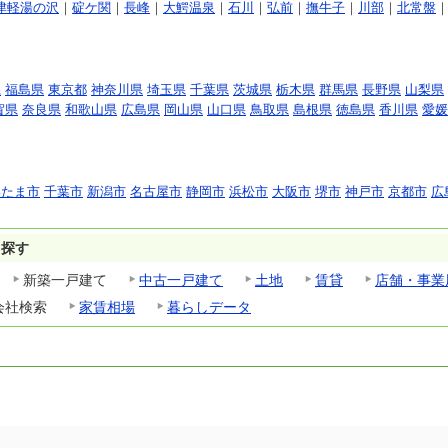
津軽湯の沢
｜
碇ケ関
｜
長峰
｜
大鰐温泉
｜
石川
｜
弘前
｜
撫牛子
｜
川部
｜
北常盤
県
福島県
東京都
神奈川県
埼玉県
千葉県
茨城県
栃木県
群馬県
長野県
山梨県
賀県
奈良県
和歌山県
広島県
岡山県
山口県
鳥取県
島根県
徳島県
香川県
愛媛
いたま市
千葉市
新潟市
名古屋市
静岡市
浜松市
大阪市
堺市
神戸市
京都市
広
ら探す
新築一戸建て
中古一戸建て
土地
賃貸
店舗・事業
会社検索
家賃相場
暮らしデータ