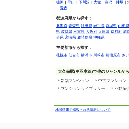
糠沢
｜
早口
｜
下川沿
｜
大館
｜
白沢
｜
陣場
｜
｜
青森
都道府県から探す :
北海道
青森県
秋田県
岩手県
宮城県
山形
県
岐阜県
三重県
大阪府
兵庫県
京都府
滋
分県
宮崎県
鹿児島県
沖縄県
主要都市から探す :
札幌市
仙台市
横浜市
川崎市
相模原市
さ
大久保駅(奥羽本線)で他のジャンルか
新築マンション
中古マンション
マンションライブラリー
不動産
地域情報で掲載される情報について