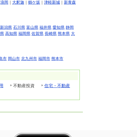
｜
浪岡
｜
大釈迦
｜
鶴ケ坂
｜
津軽新城
｜
新青森
新潟県
石川県
富山県
福井県
愛知県
静岡
県
高知県
福岡県
佐賀県
長崎県
熊本県
大
島市
岡山市
北九州市
福岡市
熊本市
用
不動産投資
住宅・不動産