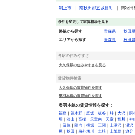
潟上市
｜
南秋田郡五城目町
｜
南秋田
条件を変更して家賃相場を見る
路線から探す
青森県
秋田
エリアから探す
青森県
秋田
各駅の住みやすさ
大久保駅の住みやすさを見る
賃貸物件検索
大久保駅の賃貸物件を探す
奥羽本線の賃貸物件を探す
奥羽本線の賃貸情報を探す :
福島
｜
笹木野
｜
庭坂
｜
板谷
｜
峠
｜
大沢
｜
関
羽
｜
漆山
｜
高擶
｜
天童南
｜
天童
｜
乱川
｜
神
｜
及位
｜
院内
｜
横堀
｜
三関
｜
上湯沢
｜
湯沢
屋
｜
秋田
｜
泉外旭川
｜
土崎
｜
上飯島
｜
追分