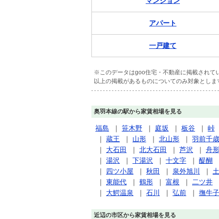
マンション
アパート
一戸建て
※このデータはgoo住宅・不動産に掲載され
以上の掲載があるものについてのみ対象としま
奥羽本線の駅から家賃相場を見る
福島
｜
笹木野
｜
庭坂
｜
板谷
｜
峠
｜
蔵王
｜
山形
｜
北山形
｜
羽前千
｜
大石田
｜
北大石田
｜
芦沢
｜
舟
｜
湯沢
｜
下湯沢
｜
十文字
｜
醍醐
｜
四ツ小屋
｜
秋田
｜
泉外旭川
｜
｜
東能代
｜
鶴形
｜
富根
｜
二ツ井
｜
大鰐温泉
｜
石川
｜
弘前
｜
撫牛
近辺の市区から家賃相場を見る