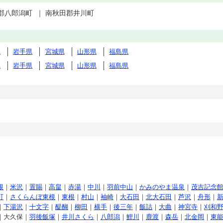
郡八郎潟町
｜
南秋田郡井川町
県
岩手県
宮城県
山形県
福島県
県
岩手県
宮城県
山形県
福島県
根
｜
米沢
｜
置賜
｜
高畠
｜
赤湯
｜
中川
｜
羽前中山
｜
かみのやま温泉
｜
茂吉記念
町
｜
さくらんぼ東根
｜
東根
｜
村山
｜
袖崎
｜
大石田
｜
北大石田
｜
芦沢
｜
舟形
｜
｜
下湯沢
｜
十文字
｜
醍醐
｜
柳田
｜
横手
｜
後三年
｜
飯詰
｜
大曲
｜
神宮寺
｜
刈和
｜大久保｜
羽後飯塚
｜
井川さくら
｜
八郎潟
｜
鯉川
｜
鹿渡
｜
森岳
｜
北金岡
｜
東