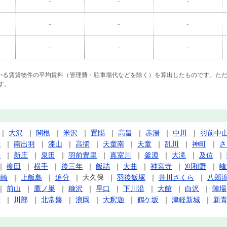
-
-
-
-
-
-
-
-
-
ている賃貸物件の平均賃料（管理費・駐車場代などを除く）を算出したものです。ただ
す。
｜
大沢
｜
関根
｜
米沢
｜
置賜
｜
高畠
｜
赤湯
｜
中川
｜
羽前中
歳
｜
南出羽
｜
漆山
｜
高擶
｜
天童南
｜
天童
｜
乱川
｜
神町
｜
さ
形
｜
新庄
｜
泉田
｜
羽前豊里
｜
真室川
｜
釜淵
｜
大滝
｜
及位
｜
｜
柳田
｜
横手
｜
後三年
｜
飯詰
｜
大曲
｜
神宮寺
｜
刈和野
｜
峰
土崎
｜
上飯島
｜
追分
｜
大久保
｜
羽後飯塚
｜
井川さくら
｜
八郎
｜
前山
｜
鷹ノ巣
｜
糠沢
｜
早口
｜
下川沿
｜
大館
｜
白沢
｜
陣場
子
｜
川部
｜
北常盤
｜
浪岡
｜
大釈迦
｜
鶴ケ坂
｜
津軽新城
｜
新