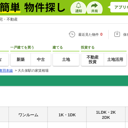
住宅・不動産
0
最近見た物件
保
一戸建てを買う
建てる
投資する
不動産
古
新築
中古
土地
土地活用
投資
奥羽本線
>
大久保駅の家賃相場
1LDK・2K
ワンルーム
1K・1DK
2DK