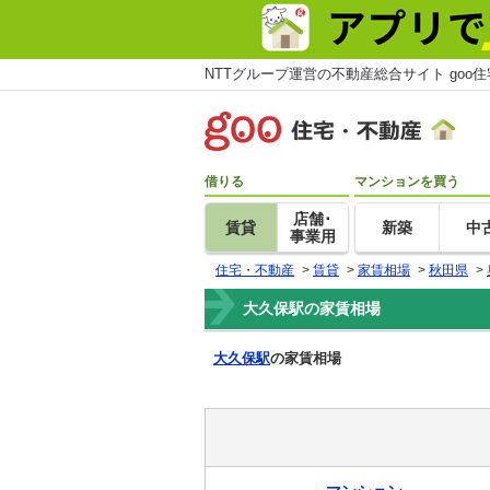
NTTグループ運営の不動産総合サイト goo
借りる
マンションを買う
店舗･
賃貸
新築
中
事業用
住宅・不動産
>
賃貸
>
家賃相場
>
秋田県
>
大久保駅の家賃相場
大久保駅
の家賃相場