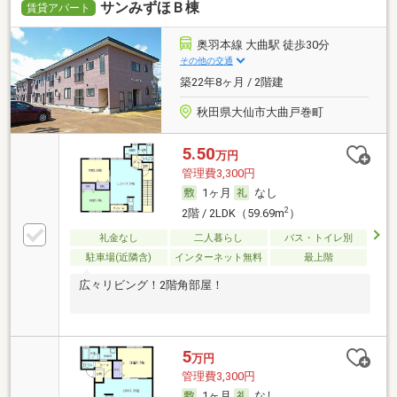
サンみずほＢ棟
賃貸アパート
奥羽本線 大曲駅 徒歩30分
その他の交通
築22年8ヶ月 / 2階建
秋田県大仙市大曲戸巻町
5.50
万円
管理費3,300円
1ヶ月
なし
2
2階 / 2LDK（59.69m
）
礼金なし
二人暮らし
バス・トイレ別
駐車場(近隣含)
インターネット無料
最上階
広々リビング！2階角部屋！
5
万円
管理費3,300円
1ヶ月
なし