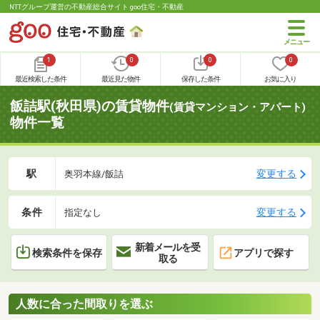
NTTグループ運営の不動産総合サイト goo住宅・不動産
1
0
0
0
最近検索した条件
最近見た物件
保存した条件
お気に入り
飯詰駅(秋田県)の賃貸物件
(賃貸マンション・アパート)
物件一覧
駅
変更する
奥羽本線/飯詰
条件
変更する
指定なし
新着メールを受
検索条件を保存
アプリで探す
取る
人数に合った間取りを選ぶ