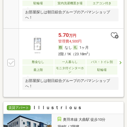
駐輪場
室内洗濯機置き場
エアコン付き
お部屋探しは朝日綜合グループのアパマンショップ
へ！
5.70
万円
管理費4,500円
なし
1ヶ月
2
2階 / 1K（23.18m
）
敷金なし
一人暮らし
バス・トイレ別
モニタ付インターホ
最上階
駐輪場
ン
お部屋探しは朝日綜合グループのアパマンショップ
へ！
Ｉｌｌｕｓｔｒｉｏｕｓ
賃貸アパート
奥羽本線 大曲駅 徒歩10分
築8年 / 2階建