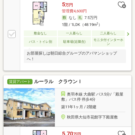
5
万円
管理費4,600円
なし
7.5万円
2
1階 / 1LDK（48.19m
）
敷金なし
一人暮らし
二人暮らし
モニタ付インターホ
バス・トイレ別
駐車場(近隣含)
ン
お部屋探しは朝日綜合グループのアパマンショップ
へ！
ルーラル クラウンＩ
賃貸アパート
奥羽本線 大曲駅 バス5分/「殿屋
敷」バス停 停歩4分
築11年1ヶ月 / 2階建
秋田県大仙市花館字下殿屋敷
5.70
万円