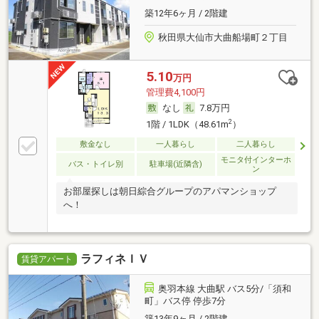
築12年6ヶ月 / 2階建
秋田県大仙市大曲船場町２丁目
5.10
万円
管理費4,100円
なし
7.8万円
2
1階 / 1LDK（48.61m
）
敷金なし
一人暮らし
二人暮らし
モニタ付インターホ
バス・トイレ別
駐車場(近隣含)
ン
お部屋探しは朝日綜合グループのアパマンショップ
へ！
ラフィネＩＶ
賃貸アパート
奥羽本線 大曲駅 バス5分/「須和
町」バス停 停歩7分
築13年9ヶ月 / 2階建