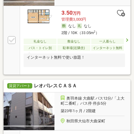
3.50
万円
管理費3,000円
なし
なし
2
2階 / 1DK（33.05m
）
礼金なし
敷金なし
一人暮らし
バス・トイレ別
駐車場(近隣含)
インターネット無料
インターネット無料で使い放題！
レオパレスＣＡＳＡ
賃貸アパート
奥羽本線 大曲駅 バス12分/「上大
町二番町」バス停 停歩5分
築23年1ヶ月 / 2階建
秋田県大仙市大曲栄町