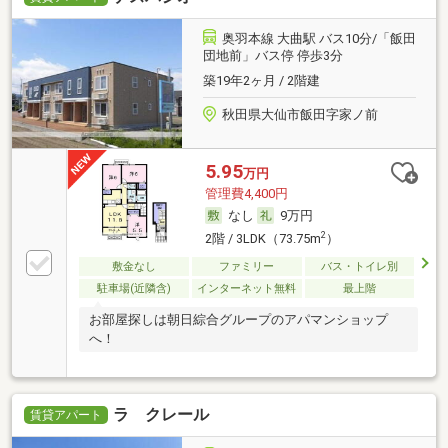
奥羽本線 大曲駅 バス10分/「飯田
団地前」バス停 停歩3分
築19年2ヶ月 / 2階建
秋田県大仙市飯田字家ノ前
5.95
万円
管理費4,400円
なし
9万円
2
2階 / 3LDK（73.75m
）
敷金なし
ファミリー
バス・トイレ別
駐車場(近隣含)
インターネット無料
最上階
お部屋探しは朝日綜合グループのアパマンショップ
へ！
ラ クレール
賃貸アパート