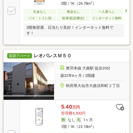
2
3階 / 1K（26.78m
）
礼金なし
敷金なし
一人暮らし
バス・トイレ別
駐車場(近隣含)
インターネット無料
3階角部屋、日当たり良好！インターネット無料で
す！
レオパレスＭ５０
賃貸アパート
奥羽本線 大曲駅 徒歩20分
築22年6ヶ月 / 2階建
秋田県大仙市大曲須和町２丁目
5.40
万円
管理費4,500円
なし
1ヶ月
2
1階 / 1K（23.18m
）