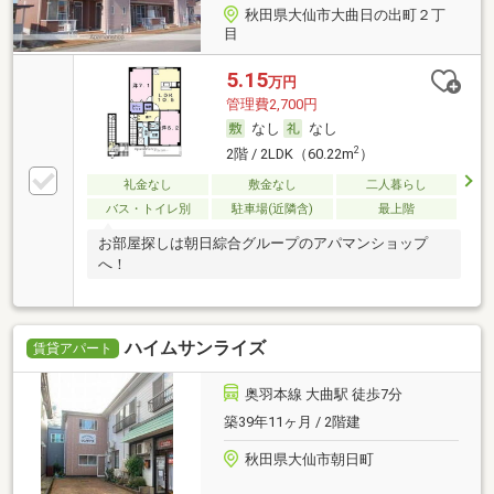
秋田県大仙市大曲日の出町２丁
目
5.15
万円
管理費2,700円
なし
なし
2
2階 / 2LDK（60.22m
）
礼金なし
敷金なし
二人暮らし
バス・トイレ別
駐車場(近隣含)
最上階
お部屋探しは朝日綜合グループのアパマンショップ
へ！
ハイムサンライズ
賃貸アパート
奥羽本線 大曲駅 徒歩7分
築39年11ヶ月 / 2階建
秋田県大仙市朝日町