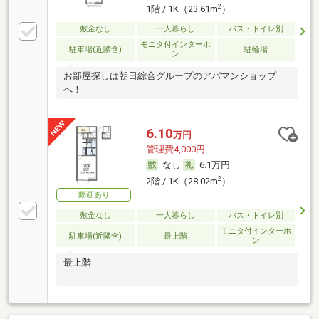
2
1階 / 1K（23.61m
）
敷金なし
一人暮らし
バス・トイレ別
モニタ付インターホ
駐車場(近隣含)
駐輪場
ン
お部屋探しは朝日綜合グループのアパマンショップ
へ！
6.10
万円
管理費4,000円
なし
6.1万円
2
2階 / 1K（28.02m
）
動画あり
敷金なし
一人暮らし
バス・トイレ別
モニタ付インターホ
駐車場(近隣含)
最上階
ン
最上階