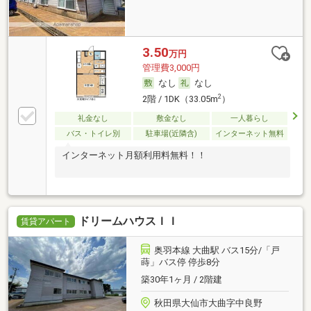
3.50
万円
管理費3,000円
なし
なし
2
2階 / 1DK（33.05m
）
礼金なし
敷金なし
一人暮らし
バス・トイレ別
駐車場(近隣含)
インターネット無料
インターネット月額利用料無料！！
ドリームハウスＩＩ
賃貸アパート
奥羽本線 大曲駅 バス15分/「戸
蒔」バス停 停歩8分
築30年1ヶ月 / 2階建
秋田県大仙市大曲字中良野