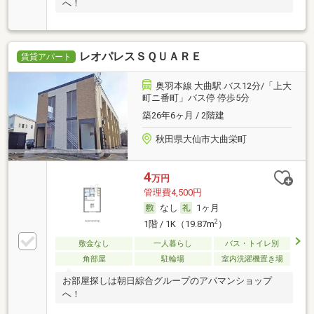
へ！
レオパレスＳＱＵＡＲＥ
賃貸アパート
奥羽本線 大曲駅 バス12分/「上大
町ニ番町」バス停 停歩5分
築26年6ヶ月 / 2階建
秋田県大仙市大曲栄町
4
万円
管理費4,500円
なし
1ヶ月
2
1階 / 1K（19.87m
）
敷金なし
一人暮らし
バス・トイレ別
角部屋
駐輪場
室内洗濯機置き場
お部屋探しは朝日綜合グループのアパマンショップ
へ！