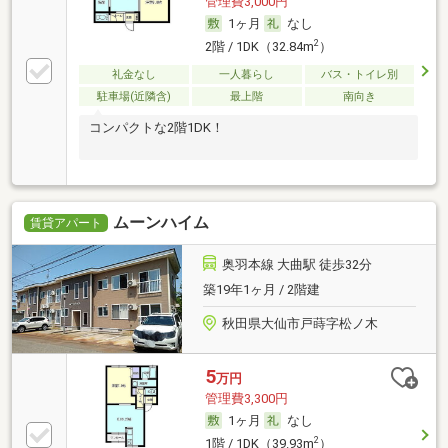
管理費3,000円
1ヶ月
なし
2
2階 / 1DK（32.84m
）
礼金なし
一人暮らし
バス・トイレ別
駐車場(近隣含)
最上階
南向き
コンパクトな2階1DK！
ムーンハイム
賃貸アパート
奥羽本線 大曲駅 徒歩32分
築19年1ヶ月 / 2階建
秋田県大仙市戸蒔字松ノ木
5
万円
管理費3,300円
1ヶ月
なし
2
1階 / 1DK（39.93m
）