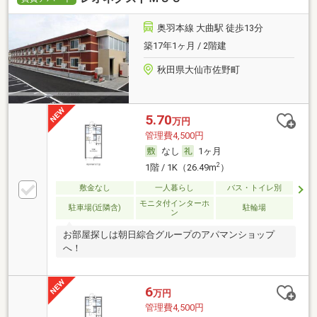
奥羽本線 大曲駅 徒歩13分
築17年1ヶ月 / 2階建
秋田県大仙市佐野町
5.70
万円
管理費4,500円
なし
1ヶ月
2
1階 / 1K（26.49m
）
敷金なし
一人暮らし
バス・トイレ別
モニタ付インターホ
駐車場(近隣含)
駐輪場
ン
お部屋探しは朝日綜合グループのアパマンショップ
へ！
6
万円
管理費4,500円