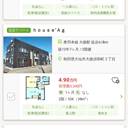
礼金なし
一人暮らし
バス・トイレ別
駐車場(近隣含)
収納スペース
室内洗濯機置き場
ｈｏｕｓｅ’Ａｇ
賃貸アパート
奥羽本線 大曲駅 徒歩6.0km
築12年7ヶ月 / 2階建
秋田県大仙市大曲須和町２丁目
4.90
万円
管理費3,300円
1ヶ月
なし
2
2階 / 1DK（38m
）
礼金なし
一人暮らし
バス・トイレ別
駐車場(近隣含)
最上階
南向き