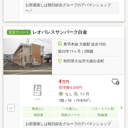
お部屋探しは朝日綜合グループのアパマンショップ
へ！
レオパレスサンパーク白金
賃貸アパート
奥羽本線 大曲駅 徒歩10分
築22年11ヶ月 / 2階建
秋田県大仙市大曲白金町
4
万円
管理費4,500円
なし
1ヶ月
2
1階 / 1K（19.87m
）
敷金なし
一人暮らし
バス・トイレ別
角部屋
収納スペース
駐輪場
お部屋探しは朝日綜合グループのアパマンショップ