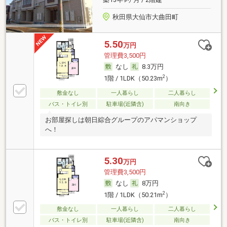
秋田県大仙市大曲田町
5.50
万円
管理費3,500円
なし
8.3万円
2
1階 / 1LDK（50.23m
）
敷金なし
一人暮らし
二人暮らし
バス・トイレ別
駐車場(近隣含)
南向き
お部屋探しは朝日綜合グループのアパマンショップ
へ！
5.30
万円
管理費3,500円
なし
8万円
2
1階 / 1LDK（50.21m
）
敷金なし
一人暮らし
二人暮らし
バス・トイレ別
駐車場(近隣含)
南向き