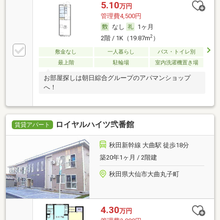
5.10
万円
管理費4,500円
なし
1ヶ月
2
2階 / 1K（19.87m
）
敷金なし
一人暮らし
バス・トイレ別
最上階
駐輪場
室内洗濯機置き場
お部屋探しは朝日綜合グループのアパマンショップ
へ！
ロイヤルハイツ弐番館
賃貸アパート
秋田新幹線 大曲駅 徒歩18分
築20年1ヶ月 / 2階建
秋田県大仙市大曲丸子町
4.30
万円