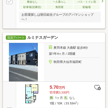
敷金なし
一人暮らし
バス・トイレ別
駐車場(近隣含)
角部屋
駐輪場
お部屋探しは朝日綜合グループのアパマンショップ
へ！
ルミナスガーデン
賃貸アパート
奥羽本線 大曲駅 徒歩8分
築1年4ヶ月 / 2階建
秋田県大仙市福田町
5.70
万円
管理費3,300円
1ヶ月
なし
2
1階 / 1DK（33.53m
）