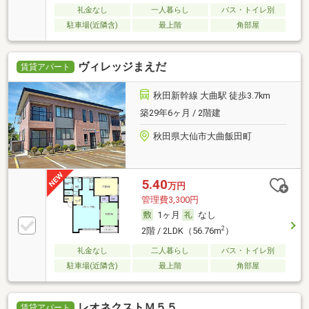
礼金なし
一人暮らし
バス・トイレ別
駐車場(近隣含)
最上階
角部屋
ヴィレッジまえだ
賃貸アパート
秋田新幹線 大曲駅 徒歩3.7km
築29年6ヶ月 / 2階建
秋田県大仙市大曲飯田町
5.40
万円
管理費3,300円
1ヶ月
なし
2
2階 / 2LDK（56.76m
）
礼金なし
二人暮らし
バス・トイレ別
駐車場(近隣含)
最上階
角部屋
レオネクストＭ５５
賃貸アパート