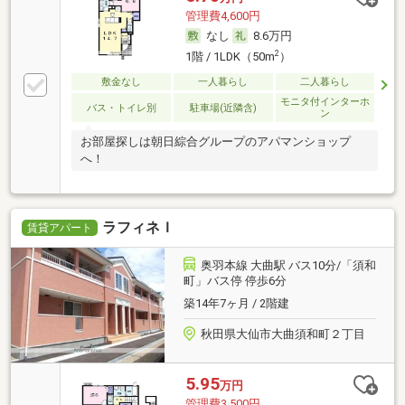
管理費4,600円
なし
8.6万円
2
1階 / 1LDK（50m
）
敷金なし
一人暮らし
二人暮らし
モニタ付インターホ
バス・トイレ別
駐車場(近隣含)
ン
お部屋探しは朝日綜合グループのアパマンショップ
へ！
ラフィネＩ
賃貸アパート
奥羽本線 大曲駅 バス10分/「須和
町」バス停 停歩6分
築14年7ヶ月 / 2階建
秋田県大仙市大曲須和町２丁目
5.95
万円
管理費3,500円