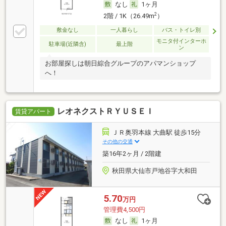
なし
1ヶ月
2
2階 / 1K（26.49m
）
敷金なし
一人暮らし
バス・トイレ別
モニタ付インターホ
駐車場(近隣含)
最上階
ン
お部屋探しは朝日綜合グループのアパマンショップ
へ！
レオネクストＲＹＵＳＥＩ
賃貸アパート
ＪＲ奥羽本線 大曲駅 徒歩15分
その他の交通
築16年2ヶ月 / 2階建
秋田県大仙市戸地谷字大和田
5.70
万円
管理費4,500円
なし
1ヶ月