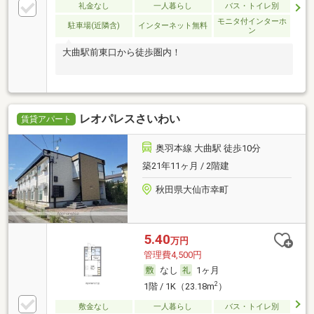
礼金なし
一人暮らし
バス・トイレ別
モニタ付インターホ
駐車場(近隣含)
インターネット無料
ン
大曲駅前東口から徒歩圏内！
レオパレスさいわい
賃貸アパート
奥羽本線 大曲駅 徒歩10分
築21年11ヶ月 / 2階建
秋田県大仙市幸町
5.40
万円
管理費4,500円
なし
1ヶ月
2
1階 / 1K（23.18m
）
敷金なし
一人暮らし
バス・トイレ別