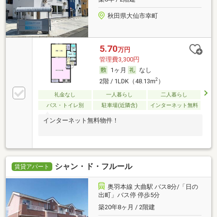
秋田県大仙市幸町
5.70
万円
管理費3,300円
1ヶ月
なし
2
2階 / 1LDK（48.13m
）
礼金なし
一人暮らし
二人暮らし
バス・トイレ別
駐車場(近隣含)
インターネット無料
インターネット無料物件！
シャン・ド・フルール
賃貸アパート
奥羽本線 大曲駅 バス8分/「日の
出町」バス停 停歩5分
築20年8ヶ月 / 2階建