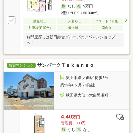
なし
9万円
2
2階 / 2LDK（60.33m
）
敷金なし
二人暮らし
バス・トイレ別
駐車場(近隣含)
最上階
南向き
お部屋探しは朝日綜合グループのアパマンショップ
へ！
サンパークＴａｋａｎａｏ
賃貸マンション
奥羽本線 大曲駅 徒歩3分
築23年6ヶ月 / 3階建
秋田県大仙市大曲黒瀬町
4.40
万円
管理費3,000円
なし
なし