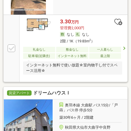
3.30
万円
管理費2,000円
なし
なし
2
2階 / 1K（19.83m
）
礼金なし
敷金なし
一人暮らし
駐車場(近隣含)
インターネット無料
最上階
インターネット無料で使い放題☆室内物干し付でスペ
ース活用☆
ドリームハウスＩ
賃貸アパート
奥羽本線 大曲駅 バス15分/「戸
蒔」バス停 停歩5分
築30年6ヶ月 / 2階建
秋田県大仙市大曲字中良野