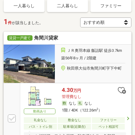
一人暮らし
二人暮らし
ファミリー
1
件
が該当しました。
角間川貸家
賃貸一戸建て
ＪＲ奥羽本線 飯詰駅 徒歩3.7km
築56年8ヶ月 / 2階建
秋田県大仙市角間川町字下中町
4.30
万円
管理費なし
なし
なし
2
1階 / 4DK（122.26m
）
動画あり
礼金なし
敷金なし
ファミリー
バス・トイレ別
駐車場(近隣含)
ペット相談可