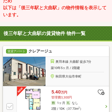
ため
以下は「後三年駅と大曲駅」の物件情報を表示して
います。
後三年駅と大曲駅の賃貸物件 物件一覧
クレアージュ
賃貸アパート
奥羽本線 大曲駅 徒歩7分
築10年5ヶ月 / 2階建
秋田県大仙市幸町
5.40
万円
管理費3,300円
1ヶ月
なし
2
2階 / 1DK（37.73m
）