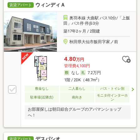
ウィンディＡ
賃貸アパート
奥羽本線 大曲駅 バス10分/「上飯
田」バス停 停歩3分
築17年2ヶ月 / 2階建
秋田県大仙市飯田字家ノ前
4.80
万円
管理費4,100円
なし
7.2万円
2
1階 / 2DK（48.7m
）
敷金なし
二人暮らし
バス・トイレ別
モニタ付インターホ
駐車場(近隣含)
南向き
ン
お部屋探しは朝日綜合グループのアパマンショップ
へ！
デスパシオ
賃貸アパート