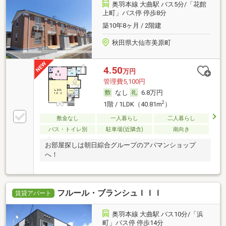
奥羽本線 大曲駅 バス5分/「花館
上町」バス停 停歩8分
築10年8ヶ月 / 2階建
秋田県大仙市美原町
4.50
万円
管理費5,100円
なし
6.8万円
2
1階 / 1LDK（40.81m
）
敷金なし
一人暮らし
二人暮らし
バス・トイレ別
駐車場(近隣含)
南向き
お部屋探しは朝日綜合グループのアパマンショップ
へ！
フルール・ブランシュＩＩＩ
賃貸アパート
奥羽本線 大曲駅 バス10分/「浜
町」バス停 停歩14分