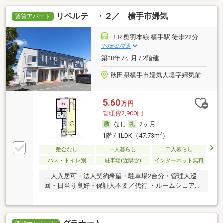
リベルテ ・２／ 横手市婦気
賃貸アパート
ＪＲ奥羽本線 横手駅 徒歩22分
その他の交通
築18年7ヶ月 / 2階建
秋田県横手市婦気大堤字婦気前
5.60
万円
管理費2,900円
なし
2ヶ月
2
1階 / 1LDK（47.73m
）
敷金なし
一人暮らし
二人暮らし
バス・トイレ別
駐車場(近隣含)
インターネット無料
二人入居可・法人契約希望・駐車場2台分・管理人巡
回・日当り良好・保証人不要／代行 ・ルームシェア
可・初期費用カード決済可・家賃カード決済可