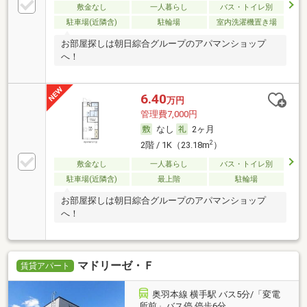
敷金なし
一人暮らし
バス・トイレ別
駐車場(近隣含)
駐輪場
室内洗濯機置き場
お部屋探しは朝日綜合グループのアパマンショップ
へ！
6.40
万円
管理費7,000円
なし
2ヶ月
2
2階 / 1K（23.18m
）
敷金なし
一人暮らし
バス・トイレ別
駐車場(近隣含)
最上階
駐輪場
お部屋探しは朝日綜合グループのアパマンショップ
へ！
マドリーゼ・Ｆ
賃貸アパート
奥羽本線 横手駅 バス5分/「変電
所前」バス停 停歩6分