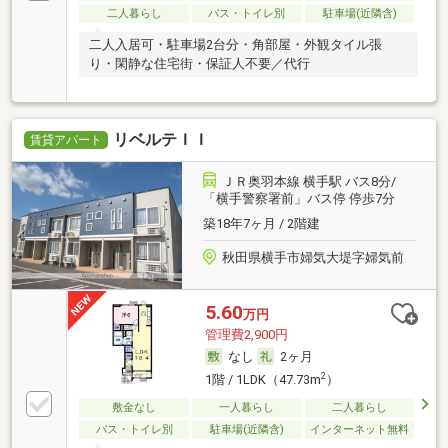
二人暮らし
バス・トイレ別
駐車場(近隣含)
二人入居可・駐車場2台分・角部屋・外観タイル張
り・閑静な住宅街・保証人不要／代行
リベルテＩＩ
賃貸アパート
ＪＲ奥羽本線 横手駅 バス8分/
「横手警察署前」バス停 停歩7分
築18年7ヶ月 / 2階建
秋田県横手市婦気大堤字婦気前
5.60
万円
管理費2,900円
なし
2ヶ月
2
1階 / 1LDK（47.73m
）
敷金なし
一人暮らし
二人暮らし
バス・トイレ別
駐車場(近隣含)
インターネット無料