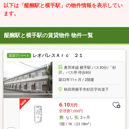
以下は「醍醐駅と横手駅」の物件情報を表示してい
ます。
醍醐駅と横手駅の賃貸物件 物件一覧
レオパレスＡｒｃ ２１
賃貸アパート
奥羽本線 横手駅 バス30分/「杉
沢」バス停 停歩8分
築22年11ヶ月 / 2階建
秋田県横手市杉目字街道下
6.10
万円
管理費7,000円
なし
2ヶ月
2
1階 / 1K（23.18m
）