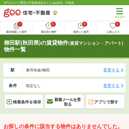
NTTグループ運営の不動産総合サイト goo住宅・不動産
1
0
0
0
最近検索した条件
最近見た物件
保存した条件
お気に入り
柳田駅(秋田県)の賃貸物件
(賃貸マンション・アパート)
物件一覧
駅
変更する
奥羽本線/柳田
条件
変更する
指定なし
新着メールを受
検索条件を保存
アプリで探す
取る
お探しの条件に該当する物件はありませんでした。