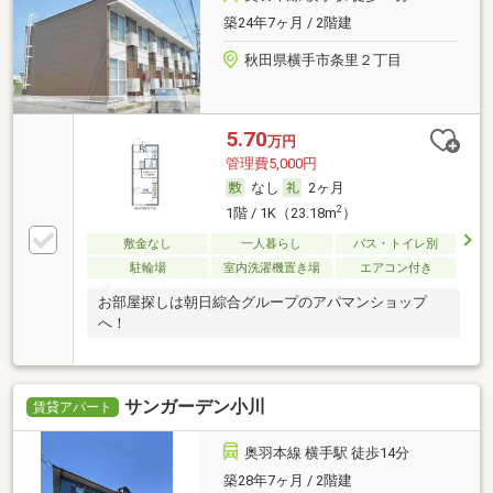
築24年7ヶ月 / 2階建
秋田県横手市条里２丁目
5.70
万円
管理費5,000円
なし
2ヶ月
2
1階 / 1K（23.18m
）
敷金なし
一人暮らし
バス・トイレ別
駐輪場
室内洗濯機置き場
エアコン付き
お部屋探しは朝日綜合グループのアパマンショップ
へ！
サンガーデン小川
賃貸アパート
奥羽本線 横手駅 徒歩14分
築28年7ヶ月 / 2階建