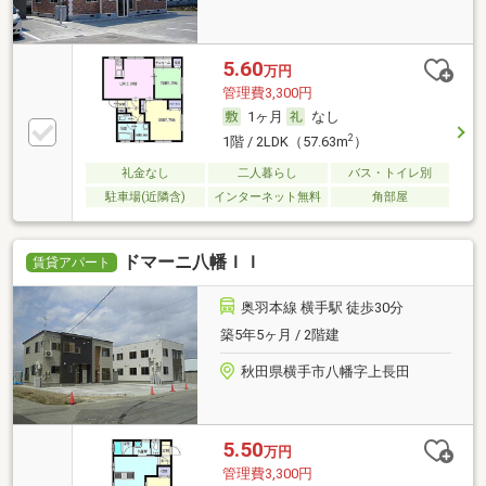
5.60
万円
管理費3,300円
1ヶ月
なし
2
1階 / 2LDK（57.63m
）
礼金なし
二人暮らし
バス・トイレ別
駐車場(近隣含)
インターネット無料
角部屋
ドマーニ八幡ＩＩ
賃貸アパート
奥羽本線 横手駅 徒歩30分
築5年5ヶ月 / 2階建
秋田県横手市八幡字上長田
5.50
万円
管理費3,300円