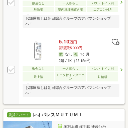
敷金なし
一人暮らし
バス・トイレ別
駐輪場
室内洗濯機置き場
エアコン付き
お部屋探しは朝日綜合グループのアパマンショップ
へ！
6.10
万円
管理費5,000円
なし
1ヶ月
2
2階 / 1K（23.18m
）
敷金なし
一人暮らし
バス・トイレ別
モニタ付インターホ
最上階
駐輪場
ン
お部屋探しは朝日綜合グループのアパマンショップ
へ！
レオパレスＭＵＴＵＭＩ
賃貸アパート
奥羽本線 横手駅 徒歩14分