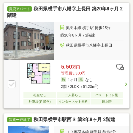
秋田県横手市八幡字上長田 築20年8ヶ月 2
賃貸アパート
階建
奥羽本線 横手駅 徒歩25分
築20年8ヶ月 / 2階建
秋田県横手市八幡字上長田
5.50
万円
管理費3,300円
1ヶ月
なし
2
2階 / 2LDK（51.23m
）
礼金なし
二人暮らし
バス・トイレ別
駐車場(近隣含)
インターネット無料
最上階
秋田県横手市駅西３ 築8年8ヶ月 2階建
賃貸一戸建て
ＪＲ奥羽本線 横手駅 徒歩5分