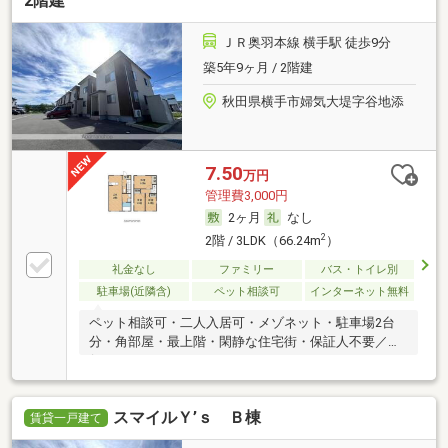
2階建
ＪＲ奥羽本線 横手駅 徒歩9分
築5年9ヶ月 / 2階建
秋田県横手市婦気大堤字谷地添
7.50
万円
管理費3,000円
2ヶ月
なし
2
2階 / 3LDK（66.24m
）
礼金なし
ファミリー
バス・トイレ別
駐車場(近隣含)
ペット相談可
インターネット無料
ペット相談可・二人入居可・メゾネット・駐車場2台
分・角部屋・最上階・閑静な住宅街・保証人不要／代
行
スマイルＹ’ｓ Ｂ棟
賃貸一戸建て