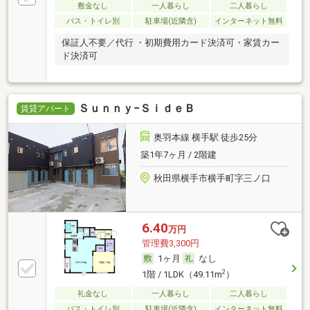
敷金なし
一人暮らし
二人暮らし
バス・トイレ別
駐車場(近隣含)
インターネット無料
保証人不要／代行 ・初期費用カード決済可・家賃カー
ド決済可
Ｓｕｎｎｙ−ＳｉｄｅＢ
賃貸アパート
奥羽本線 横手駅 徒歩25分
築1年7ヶ月 / 2階建
秋田県横手市横手町字三ノ口
6.40
万円
管理費3,300円
1ヶ月
なし
2
1階 / 1LDK（49.11m
）
礼金なし
一人暮らし
二人暮らし
バス・トイレ別
駐車場(近隣含)
インターネット無料