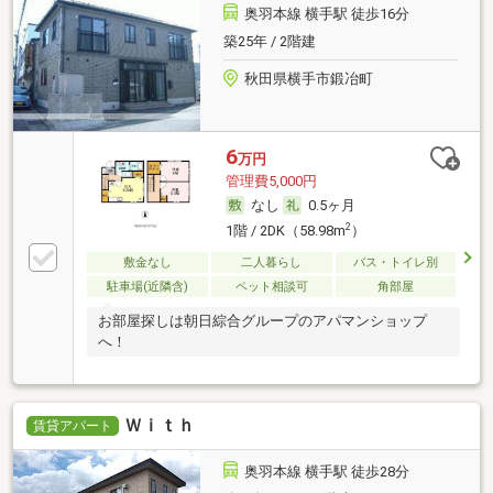
奥羽本線 横手駅 徒歩16分
築25年 / 2階建
秋田県横手市鍛冶町
6
万円
管理費5,000円
なし
0.5ヶ月
2
1階 / 2DK（58.98m
）
敷金なし
二人暮らし
バス・トイレ別
駐車場(近隣含)
ペット相談可
角部屋
お部屋探しは朝日綜合グループのアパマンショップ
へ！
Ｗｉｔｈ
賃貸アパート
奥羽本線 横手駅 徒歩28分