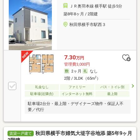
ＪＲ奥羽本線 横手駅 徒歩5分
築8年8ヶ月 / 2階建
秋田県横手市駅西３
7.30
万円
管理費3,000円
2ヶ月
なし
2
2階 / 3LDK（65m
）
礼金なし
ファミリー
バス・トイレ別
駐車場(近隣含)
インターネット無料
最上階
駐車場2台分・最上階・デザイナーズ物件・保証人不
要／代行
秋田県横手市婦気大堤字谷地添 築5年9ヶ月
賃貸一戸建て