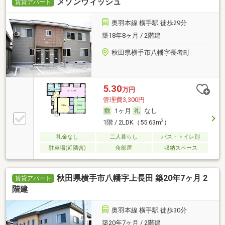
メゾンウィッシュ
賃貸アパート
奥羽本線 横手駅 徒歩29分
築18年8ヶ月 / 2階建
秋田県横手市八幡字長者町
5.30
万円
管理費3,300円
1ヶ月
なし
2
1階 / 2LDK（55.63m
）
礼金なし
二人暮らし
バス・トイレ別
駐車場(近隣含)
角部屋
収納スペース
秋田県横手市八幡字上長田 築20年7ヶ月 2
賃貸アパート
階建
奥羽本線 横手駅 徒歩30分
築20年7ヶ月 / 2階建