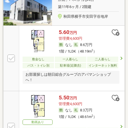
築11年6ヶ月 / 2階建
秋田県横手市安田字谷地岸
5.60
万円
管理費4,600円
なし
8.6万円
2
1階 / 1LDK（48.19m
）
敷金なし
一人暮らし
二人暮らし
バス・トイレ別
駐車場(近隣含)
インターネット無料
お部屋探しは朝日綜合グループのアパマンショップ
へ！
5.50
万円
管理費4,600円
なし
8.3万円
2
1階 / 1LDK（48.61m
）
動画あり