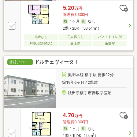
5.20
万円
管理費3,300円
1ヶ月
なし
2
2階 / 2DK（50.61m
）
礼金なし
二人暮らし
バス・トイレ別
駐車場(近隣含)
最上階
角部屋
ドルチェヴィータＩ
賃貸アパート
奥羽本線 横手駅 徒歩32分
築19年6ヶ月 / 2階建
秋田県横手市赤坂字荒沼
4.70
万円
管理費3,300円
1ヶ月
なし
2
1階 / 1LDK（44m
）