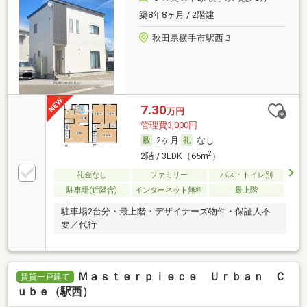
築8年8ヶ月 / 2階建
秋田県横手市駅西３
7.30
万円
管理費3,000円
2ヶ月
なし
2
2階 / 3LDK（65m
）
礼金なし
ファミリー
バス・トイレ別
駐車場(近隣含)
インターネット無料
最上階
駐車場2台分・最上階・デザイナーズ物件・保証人不
要／代行
Ｍａｓｔｅｒｐｉｅｃｅ Ｕｒｂａｎ Ｃ
賃貸一戸建て
ｕｂｅ（駅西）