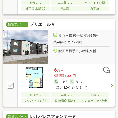
礼金なし
二人暮らし
バス・トイレ別
駐車場(近隣含)
最上階
角部屋
プリエールＡ
賃貸アパート
奥羽本線 横手駅 徒歩35分
築4年5ヶ月 / 2階建
秋田県横手市八幡字八幡
6
万円
管理費3,000円
1ヶ月
なし
2
1階 / 1LDK（44.13m
）
礼金なし
一人暮らし
二人暮らし
バス・トイレ別
駐車場(近隣含)
インターネット無料
レオパレスフォンテーヌ
賃貸アパート