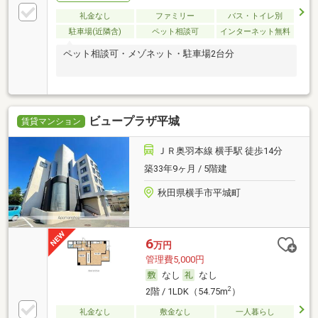
礼金なし
ファミリー
バス・トイレ別
駐車場(近隣含)
ペット相談可
インターネット無料
ペット相談可・メゾネット・駐車場2台分
ビュープラザ平城
賃貸マンション
ＪＲ奥羽本線 横手駅 徒歩14分
築33年9ヶ月 / 5階建
秋田県横手市平城町
6
万円
管理費5,000円
なし
なし
2
2階 / 1LDK（54.75m
）
礼金なし
敷金なし
一人暮らし