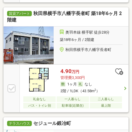
秋田県横手市八幡字長者町 築18年6ヶ月 2
賃貸アパート
階建
奥羽本線 横手駅 徒歩28分
築18年6ヶ月 / 2階建
秋田県横手市八幡字長者町
4.90
万円
管理費3,300円
1ヶ月
なし
2
2階 / 1LDK（43.58m
）
礼金なし
一人暮らし
二人暮らし
バス・トイレ別
駐車場(近隣含)
最上階
セジュール鍛冶町
テラスハウス