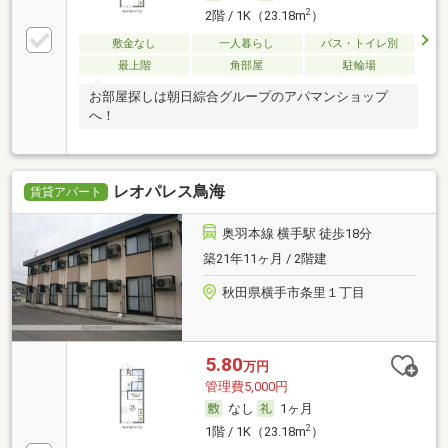
2
2階 / 1K（23.18m
）
敷金なし
一人暮らし
バス・トイレ別
最上階
角部屋
駐輪場
お部屋探しは朝日綜合グループのアパマンショップ
へ！
レオパレス鳥海
賃貸アパート
奥羽本線 横手駅 徒歩18分
築21年11ヶ月 / 2階建
秋田県横手市条里１丁目
5.80
万円
管理費5,000円
なし
1ヶ月
2
1階 / 1K（23.18m
）