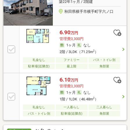
築22年1ヶ月 / 2階建
秋田県横手市横手町字六ノ口
6.90
万円
管理費3,300円
1ヶ月
なし
2
2階 / 3LDK（71.25m
）
礼金なし
ファミリー
バス・トイレ別
駐車場(近隣含)
最上階
角部屋
6.10
万円
管理費3,300円
1ヶ月
なし
2
1階 / 1LDK（46.48m
）
礼金なし
一人暮らし
二人暮らし
バス・トイレ別
駐車場(近隣含)
角部屋