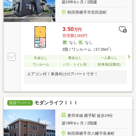
築29年6ヶ月 / 2階建
秋田県横手市安田原町
3.50
万円
管理費2,000円
なし
なし
2
2階 / ワンルーム（37.26m
）
礼金なし
敷金なし
一人暮らし
ワンルーム
バス・トイレ別
駐車場(近隣含)
エアコン付！単身向けのアパートです！
モダンライフＩＩＩ
賃貸アパート
奥羽本線 横手駅 徒歩29分
築18年6ヶ月 / 2階建
秋田県横手市八幡字長者町