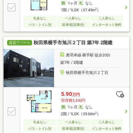
1ヶ月
なし
2
1階 / 1LDK（37.45m
）
礼金なし
一人暮らし
二人暮らし
バス・トイレ別
駐車場(近隣含)
インターネット無料
秋田県横手市旭川２丁目 築7年 2階建
賃貸アパート
奥羽本線 横手駅 徒歩20分
築7年 / 2階建
秋田県横手市旭川２丁目
5.90
万円
管理費3,300円
1ヶ月
なし
2
2階 / 1LDK（39.66m
）
礼金なし
一人暮らし
二人暮らし
バス・トイレ別
駐車場(近隣含)
インターネット無料