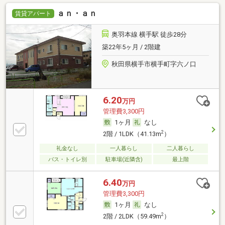
ａｎ・ａｎ
賃貸アパート
奥羽本線 横手駅 徒歩28分
築22年5ヶ月 / 2階建
秋田県横手市横手町字六ノ口
6.20
万円
管理費3,300円
1ヶ月
なし
2
2階 / 1LDK（41.13m
）
礼金なし
一人暮らし
二人暮らし
バス・トイレ別
駐車場(近隣含)
最上階
6.40
万円
管理費3,300円
1ヶ月
なし
2
2階 / 2LDK（59.49m
）