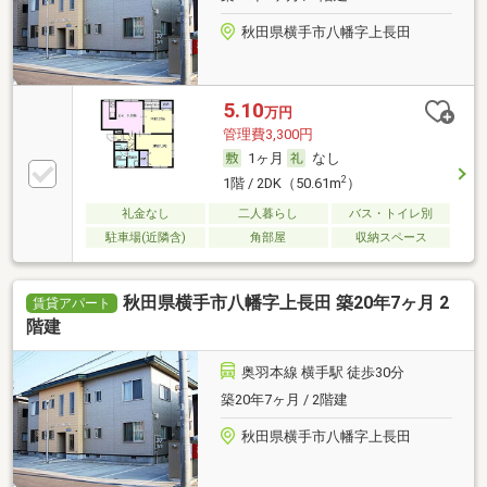
秋田県横手市八幡字上長田
5.10
万円
管理費3,300円
1ヶ月
なし
2
1階 / 2DK（50.61m
）
礼金なし
二人暮らし
バス・トイレ別
駐車場(近隣含)
角部屋
収納スペース
秋田県横手市八幡字上長田 築20年7ヶ月 2
賃貸アパート
階建
奥羽本線 横手駅 徒歩30分
築20年7ヶ月 / 2階建
秋田県横手市八幡字上長田