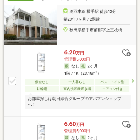
奥羽本線 横手駅 徒歩12分
築23年7ヶ月 / 2階建
秋田県横手市前郷字上三枚橋
6.20
万円
管理費5,000円
なし
2ヶ月
2
1階 / 1K（23.18m
）
敷金なし
一人暮らし
バス・トイレ別
駐輪場
室内洗濯機置き場
エアコン付き
お部屋探しは朝日綜合グループのアパマンショップ
へ！
6.60
万円
管理費5,000円
なし
2ヶ月