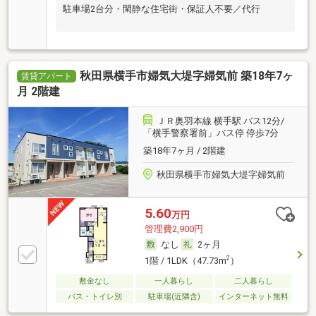
駐車場2台分・閑静な住宅街・保証人不要／代行
秋田県横手市婦気大堤字婦気前 築18年7ヶ
賃貸アパート
月 2階建
ＪＲ奥羽本線 横手駅 バス12分/
「横手警察署前」バス停 停歩7分
築18年7ヶ月 / 2階建
秋田県横手市婦気大堤字婦気前
5.60
万円
管理費2,900円
なし
2ヶ月
2
1階 / 1LDK（47.73m
）
敷金なし
一人暮らし
二人暮らし
バス・トイレ別
駐車場(近隣含)
インターネット無料