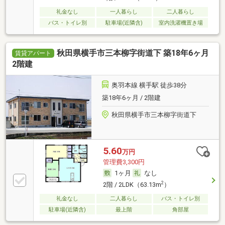
礼金なし
一人暮らし
二人暮らし
バス・トイレ別
駐車場(近隣含)
室内洗濯機置き場
秋田県横手市三本柳字街道下 築18年6ヶ月
賃貸アパート
2階建
奥羽本線 横手駅 徒歩38分
築18年6ヶ月 / 2階建
秋田県横手市三本柳字街道下
5.60
万円
管理費3,300円
1ヶ月
なし
2
2階 / 2LDK（63.13m
）
礼金なし
二人暮らし
バス・トイレ別
駐車場(近隣含)
最上階
角部屋