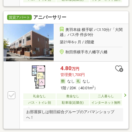
アニバーサリー
賃貸アパート
奥羽本線 横手駅 バス10分/「大関
越」バス停 停歩9分
築21年6ヶ月 / 2階建
秋田県横手市八幡字八幡
4.80
万円
管理費1,700円
なし
なし
2
1階 / 2DK（40.01m
）
礼金なし
敷金なし
二人暮らし
バス・トイレ別
駐車場(近隣含)
インターネット無料
お部屋探しは朝日綜合グループのアパマンショップ
へ！