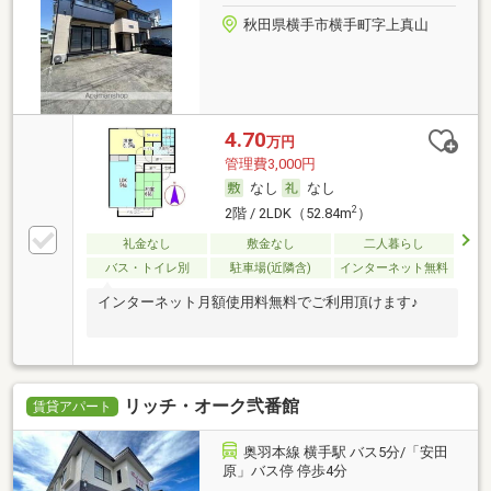
秋田県横手市横手町字上真山
4.70
万円
管理費3,000円
なし
なし
2
2階 / 2LDK（52.84m
）
礼金なし
敷金なし
二人暮らし
バス・トイレ別
駐車場(近隣含)
インターネット無料
インターネット月額使用料無料でご利用頂けます♪
リッチ・オーク弐番館
賃貸アパート
奥羽本線 横手駅 バス5分/「安田
原」バス停 停歩4分