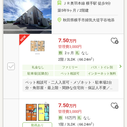
ＪＲ奥羽本線 横手駅 徒歩9分
築5年9ヶ月 / 2階建
秋田県横手市婦気大堤字谷地添
7.50
万円
管理費3,000円
2ヶ月
なし
2
2階 / 3LDK（66.24m
）
礼金なし
ファミリー
バス・トイレ別
駐車場(近隣含)
ペット相談可
インターネット無料
ペット相談可・二人入居可・メゾネット・駐車場2台
分・角部屋・最上階・閑静な住宅街・保証人不要／代
行
7.50
万円
管理費3,000円
15万円
なし
2
1階 / 3LDK（66.24m
）
動画あり