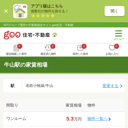
アプリ版はこちら
開く
複数社の物件を探せる！
NTTグループ運営の不動産総合サイト goo住宅・不動産
0
0
0
0
最近検索した条件
最近見た物件
保存した条件
お気に入り
牛山駅の家賃相場
駅
変更する
名鉄小牧線/牛山
間取り
家賃相場
物件
5.3
ワンルーム
物件一覧へ
万円