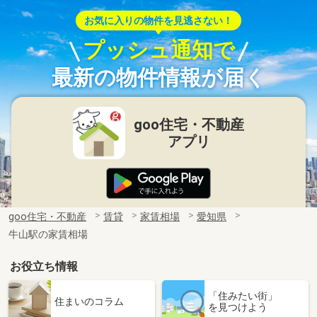
お気に入りの物件を見逃さない！
プッシュ通知で
最新の物件情報が届く
goo住宅・不動産
アプリ
goo住宅・不動産
賃貸
家賃相場
愛知県
牛山駅の家賃相場
お役立ち情報
「住みたい街」
住まいのコラム
を見つけよう