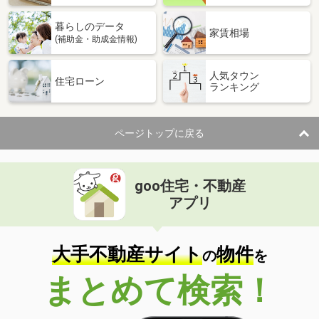
暮らしのデータ
家賃相場
(補助金・助成金情報)
人気タウン
住宅ローン
ランキング
ページトップに戻る
goo住宅・不動産
アプリ
大手不動産サイト
物件
の
を
まとめて検索！