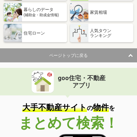
暮らしのデータ
家賃相場
(補助金・助成金情報)
人気タウン
住宅ローン
ランキング
ページトップに戻る
goo住宅・不動産
アプリ
大手不動産サイト
物件
の
を
まとめて検索！