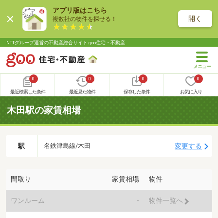
アプリ版はこちら
開く
複数社の物件を探せる！
NTTグループ運営の不動産総合サイト goo住宅・不動産
0
0
0
0
最近検索した条件
最近見た物件
保存した条件
お気に入り
木田駅の家賃相場
駅
変更する
名鉄津島線/木田
間取り
家賃相場
物件
ワンルーム
-
物件一覧へ