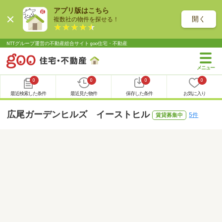
アプリ版はこちら
開く
複数社の物件を探せる！
NTTグループ運営の不動産総合サイト goo住宅・不動産
0
0
0
0
最近検索した条件
最近見た物件
保存した条件
お気に入り
広尾ガーデンヒルズ イーストヒル
5件
賃貸募集中