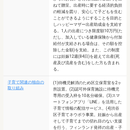
ねて贈呈。出産時に要する経済的負担
の軽減を図り、安心して子どもを生む
ことができるようにすることを目的と
しハッピーマザー出産助成金を支給す
る。1人の出産につき限度額10万円(た
だし、加入している健康保険から付加
給付が支給される場合は、その額を控
除した金額)を支給。また、この制度
には妊娠12週(84日)を超えて出産(死
産及び流産を含む)をした方も含まれ
る。
子育て関連の独自の
(1)待機児解消のため区立保育室を2ヶ
取り組み
所設置。(2)認可外保育施設に待機児
専用の受入枠を10名分確保。(3)スマ
ートフォンアプリ「LINE」を活用した
子育て情報の配信サービス。(4)渋谷
区子育てネウボラ事業。妊娠から出産
そして子育てまでの切れ目のない支援
を行う、フィンランド発祥の出産・子