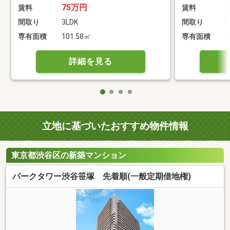
75万円
賃料
賃料
間取り
3LDK
間取り
3
専有面積
101.58㎡
専有面積
1
詳細を見る
立地に基づいたおすすめ物件情報
東京都渋谷区の新築マンション
パークタワー渋谷笹塚 先着順(一般定期借地権)