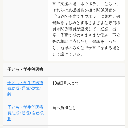
育て支援の場「ネウボラ」にならい、
それらの支援機能を担う関係所管を
「渋谷区子育てネウボラ」に集約。保
健師をはじめとするさまざまな専門職
員や関係職員が連携して、妊娠、出
産、子育て期のさまざまな悩み、不安
等の相談に応じたり、健診を行った
り、地域のみんなで子育てをする場と
して設けている。
子ども・学生等医療
子ども・学生等医療
18歳3月末まで
費助成<通院>対象年
齢
子ども・学生等医療
自己負担なし
費助成<通院>自己負
担