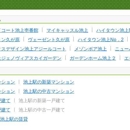
る
イコート池上壱番館
マイキャッスル池上
ハイタウン池上N
ョン久が原
ヴェーゼント久が原
ハイタウン池上No．2
クスデザイン池上アジールコート
メゾンボア池上
ニュー
上ジェノヴィアスカイガーデン
ガーデンホーム池上２
エ
ンション
池上駅の新築マンション
ンション
池上駅の中古マンション
戸建て
池上駅の新築一戸建て
戸建て
池上駅の中古一戸建て
池上駅の賃貸