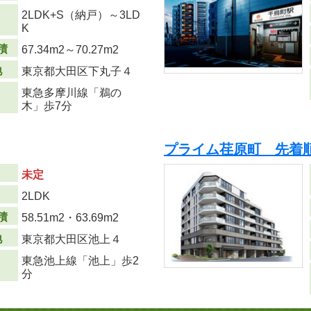
2LDK+S（納戸）～3LD
り
K
積
67.34m
2
～70.27m
2
地
東京都大田区下丸子４
東急多摩川線「鵜の
木」歩7分
プライム荏原町 先着
未定
り
2LDK
積
58.51m
2
・63.69m
2
地
東京都大田区池上４
東急池上線「池上」歩2
分