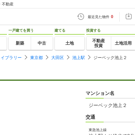
・不動産
0
最近見た物件
一戸建てを買う
建てる
投資する
不動産
新築
中古
土地
土地活用
投資
ライブラリー
東京都
大田区
池上駅
ジーベック池上２
マンション名
ジーベック池上２
交通
東急池上線