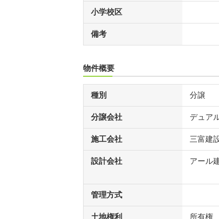
小学校区
備考
物件概要
種別
分譲
分譲会社
デュア
施工会社
三富建
設計会社
アール
管理方式
土地権利
所有権