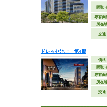
間取
専有面
所在
交通
ドレッセ池上 第4期
価格
間取
専有面
所在
交通