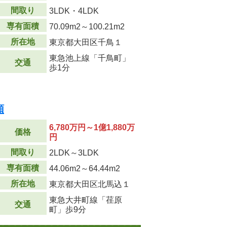
間取り
3LDK・4LDK
専有面積
70.09m
2
～100.21m
2
所在地
東京都大田区千鳥１
東急池上線「千鳥町」
交通
歩1分
順
6,780万円～1億1,880万
価格
円
間取り
2LDK～3LDK
専有面積
44.06m
2
～64.44m
2
所在地
東京都大田区北馬込１
東急大井町線「荏原
交通
町」歩9分