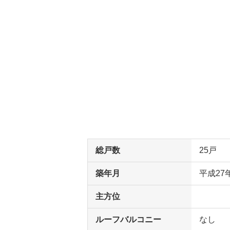
総戸数
25戸
築年月
平成27
主方位
ルーフバルコニー
なし