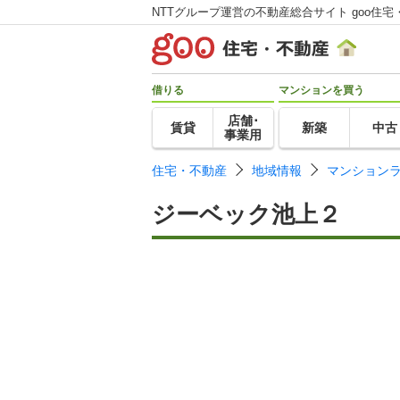
NTTグループ運営の不動産総合サイト goo住宅
借りる
マンションを買う
店舗･
賃貸
新築
中古
事業用
住宅・不動産
地域情報
マンション
ジーベック池上２