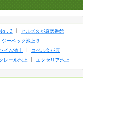
o．3
ヒルズ久が原弐番館
ジーベック池上３
ハイム池上
コペル久が原
クレール池上
エクセリア池上