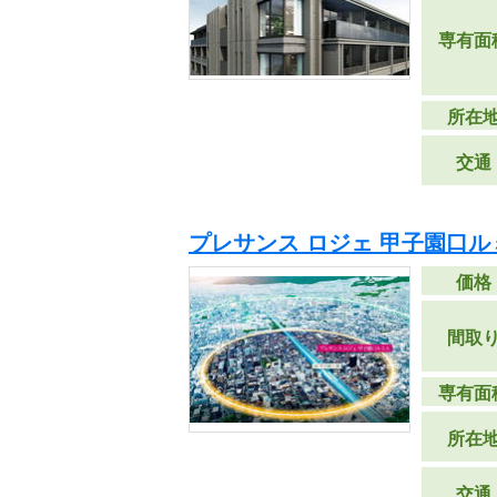
専有面
所在
交通
プレサンス ロジェ 甲子園口ル
価格
間取
専有面
所在
交通