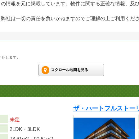
」の情報を元に掲載しています。物件に関する正確な情報、及
て弊社は一切の責任を負いかねますのでご理解の上ご利用くだ
いたします。
スクロール地図を見る
ザ・ハートフルストーリ
未定
り
2LDK・3LDK
73.61m
2
～90.61m
2