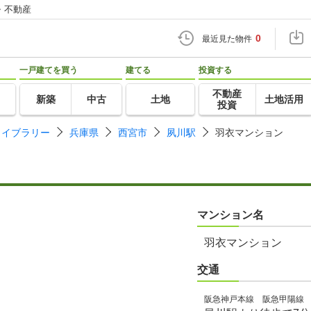
・不動産
0
最近見た物件
一戸建てを買う
建てる
投資する
不動産
新築
中古
土地
土地活用
投資
ライブラリー
兵庫県
西宮市
夙川駅
羽衣マンション
マンション名
羽衣マンション
交通
阪急神戸本線 阪急甲陽線