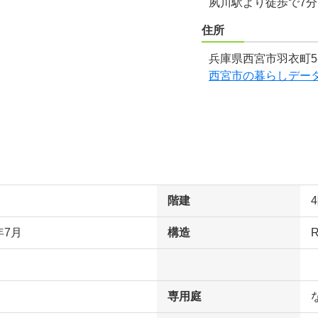
夙川駅より徒歩で7
住所
兵庫県西宮市羽衣町5
西宮市の暮らしデー
階建
年7月
構造
専用庭