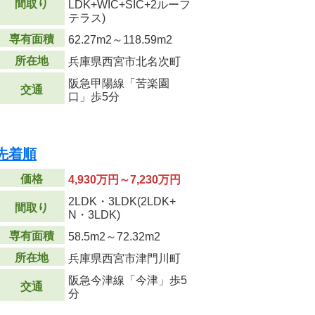
間取り
LDK+WIC+SIC+2ルーフ
テラス)
専有面積
62.27m
2
～118.59m
2
所在地
兵庫県西宮市北名次町
阪急甲陽線「苦楽園
交通
口」歩5分
 先着順
価格
4,930万円～7,230万円
2LDK・3LDK(2LDK+
間取り
N・3LDK)
専有面積
58.5m
2
～72.32m
2
所在地
兵庫県西宮市津門川町
阪急今津線「今津」歩5
交通
分