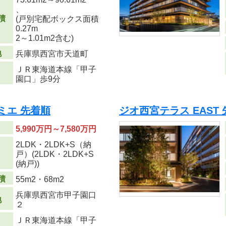
、
積
(戸別宅配ボックス面積
0.27m
2
～1.01m
2
含む)
地
兵庫県西宮市天道町
ＪＲ東海道本線「甲子
園口」歩9分
ミエ 先着順
ジオ西宮テラス EAST
5,990万円～7,580万円
2LDK・2LDK+S（納
り
戸）(2LDK・2LDK+S
(納戸))
積
55m
2
・68m
2
兵庫県西宮市甲子園口
地
２
ＪＲ東海道本線「甲子