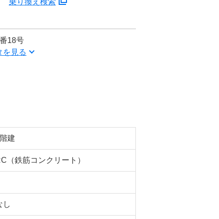
分
乗り換え検索
番18号
タを見る
4階建
RC（鉄筋コンクリート）
なし