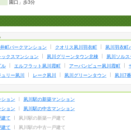
園口」歩3分
る
井町パークマンション
クオリス夙川羽衣町
夙川羽衣町
レックスマンション
夙川グリーンタウン北棟
夙川ソルス
ビル
エルフラット夙川霞町
アーバンビュー夙川霞町
ジュリー夙川
レーク夙川
夙川グリーンタウン
夙川7
ンション
夙川駅の新築マンション
ンション
夙川駅の中古マンション
戸建て
夙川駅の新築一戸建て
戸建て
夙川駅の中古一戸建て