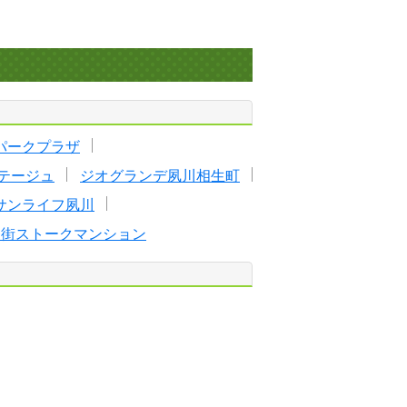
パークプラザ
テージュ
ジオグランデ夙川相生町
サンライフ夙川
番街ストークマンション