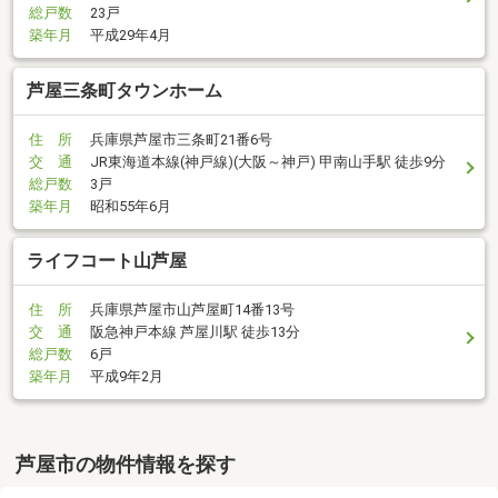
総戸数
23戸
築年月
平成29年4月
芦屋三条町タウンホーム
住 所
兵庫県芦屋市三条町21番6号
交 通
JR東海道本線(神戸線)(大阪～神戸) 甲南山手駅 徒歩9分
総戸数
3戸
築年月
昭和55年6月
ライフコート山芦屋
住 所
兵庫県芦屋市山芦屋町14番13号
交 通
阪急神戸本線 芦屋川駅 徒歩13分
総戸数
6戸
築年月
平成9年2月
芦屋市の物件情報を探す