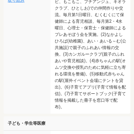
取り組み
ビ、もこもこ、プチアンジュ、キオラ
クラブ、ひとしお)での仲間作りや交
流。毎月第1日曜日、むくむくにて保
健師による育児相談、毎月第2・4水
曜日、心理士・保育士・保健師による
プレあそぼう会を実施。(2)なかよし
ひろば(幼稚園)、あい・あいる～む(公
共施設)で親子のふれあい情報の交
換。(3)カンガルークラブ(親子のふれ
あいや育児相談)。(4)赤ちゃんの駅(オ
ムツ交換や授乳のために気軽に立ち寄
れる環境を整備)。(5)移動式赤ちゃん
の駅(屋外イベント会場にテントを貸
出)。(6)子育てアプリ(子育て情報を配
信)。(7)子育てサポートブック(子育て
情報を掲載した冊子を窓口等で配
布)。
子ども・学生等医療