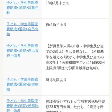
子ども・学生等医療
18歳3月末まで
費助成<通院>対象年
齢
子ども・学生等医療
自己負担あり
費助成<通院>自己負
担
子ども・学生等医療
【所得基準未満の1歳～中学生及び全
費助成<通院>自己負
ての0歳児】自己負担なし。【所得基
担－備考
準を越える1歳から中学生及び全ての
高校生】1医療機関等ごとに1日800円
上限月2回まで(3回目以降は無料)。
子ども・学生等医療
所得制限あり
費助成<通院>所得制
限
子ども・学生等医療
保護者等いずれもが市町村民税所得割
費助成<通院>所得制
額23.5万円未満。ただし、0歳児は所
限－備考