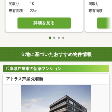
間取り
1K
間取り
専有面積
22㎡
専有面積
2
詳細を見る
立地に基づいたおすすめ物件情報
兵庫県芦屋市の新築マンション
アトラス芦屋 先着順