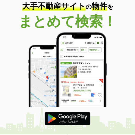
大手不動産サイト
物件
の
を
まとめて検索！