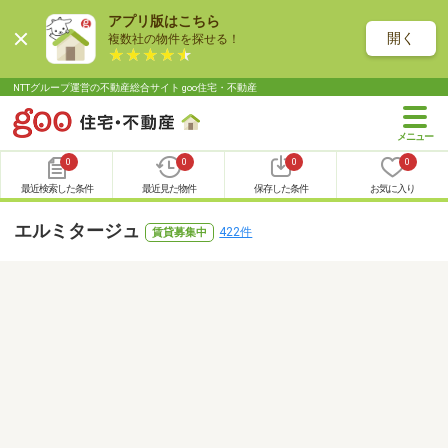
アプリ版はこちら
開く
複数社の物件を探せる！
NTTグループ運営の不動産総合サイト goo住宅・不動産
0
0
0
0
最近検索した条件
最近見た物件
保存した条件
お気に入り
エルミタージュ
422件
賃貸募集中