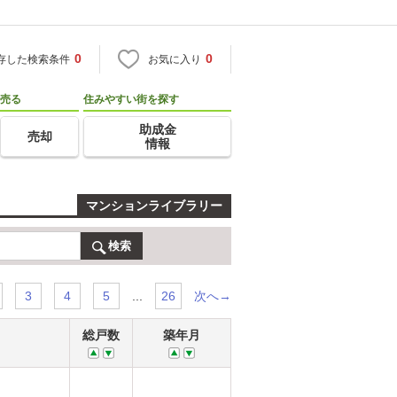
0
0
存した検索条件
お気に入り
売る
住みやすい街を探す
助成金
売却
情報
マンションライブラリー
検索
...
次へ→
3
4
5
26
総戸数
築年月