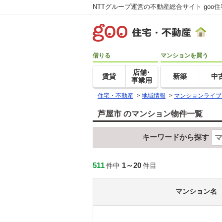
NTTグループ運営の不動産総合サイト goo
借りる
マンションを買う
店舗･
賃貸
新築
中
事業用
住宅・不動産
>
地域情報
>
マンションライブ
芦屋市 のマンション物件一覧
キーワードから探す
511
1～20
件中
件目
マンション名