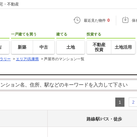
住宅・不動産
0
最近見た物件
保
一戸建てを買う
建てる
投資する
不動産
古
新築
中古
土地
土地活用
投資
ラリー
>
エリア/兵庫県
>
芦屋市のマンション一覧
1
2
路線⁄駅⁄バス・徒歩