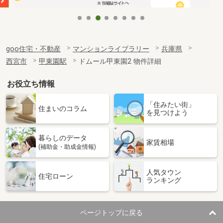
goo住宅・不動産
マンションライブラリー
兵庫県
西宮市
甲東園駅
ドムール甲東園2 物件詳細
お役立ち情報
「住みたい街」
住まいのコラム
を見つけよう
暮らしのデータ
家賃相場
(補助金・助成金情報)
人気タウン
住宅ローン
ランキング
ページトップに戻る