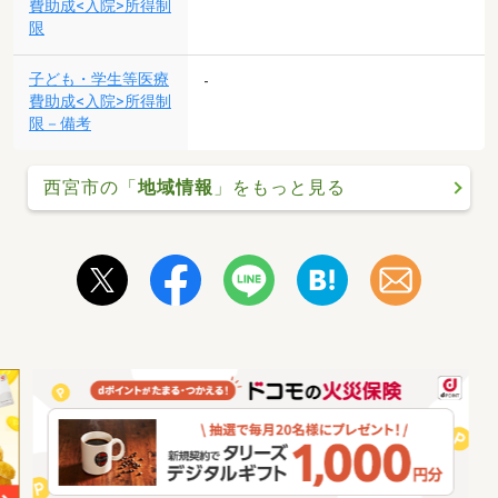
費助成<入院>所得制
限
子ども・学生等医療
-
費助成<入院>所得制
限－備考
西宮市の「
地域情報
」をもっと見る