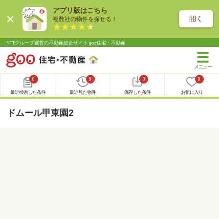
アプリ版はこちら
開く
複数社の物件を探せる！
NTTグループ運営の不動産総合サイト goo住宅・不動産
0
0
0
0
最近検索した条件
最近見た物件
保存した条件
お気に入り
ドムール甲東園2