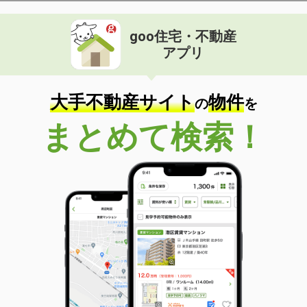
goo住宅・不動産
アプリ
大手不動産サイト
物件
の
を
まとめて検索！