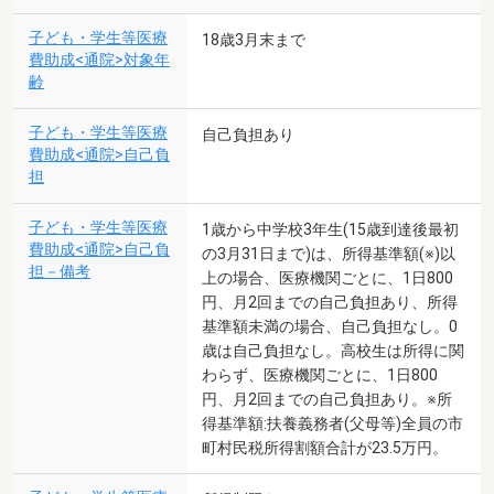
子ども・学生等医療
18歳3月末まで
費助成<通院>対象年
齢
子ども・学生等医療
自己負担あり
費助成<通院>自己負
担
子ども・学生等医療
1歳から中学校3年生(15歳到達後最初
費助成<通院>自己負
の3月31日まで)は、所得基準額(※)以
担－備考
上の場合、医療機関ごとに、1日800
円、月2回までの自己負担あり、所得
基準額未満の場合、自己負担なし。0
歳は自己負担なし。高校生は所得に関
わらず、医療機関ごとに、1日800
円、月2回までの自己負担あり。※所
得基準額:扶養義務者(父母等)全員の市
町村民税所得割額合計が23.5万円。