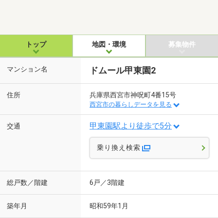
トップ
地図・環境
募集物件
マンション名
ドムール甲東園2
住所
兵庫県西宮市神呪町4番15号
西宮市の暮らしデータを見る
甲東園駅より徒歩で5分
交通
乗り換え検索
総戸数／階建
6戸／3階建
築年月
昭和59年1月