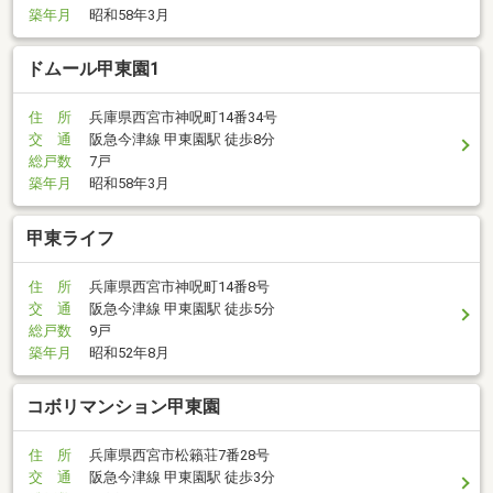
築年月
昭和58年3月
ドムール甲東園1
住 所
兵庫県西宮市神呪町14番34号
交 通
阪急今津線 甲東園駅 徒歩8分
総戸数
7戸
築年月
昭和58年3月
甲東ライフ
住 所
兵庫県西宮市神呪町14番8号
交 通
阪急今津線 甲東園駅 徒歩5分
総戸数
9戸
築年月
昭和52年8月
コボリマンション甲東園
住 所
兵庫県西宮市松籟荘7番28号
交 通
阪急今津線 甲東園駅 徒歩3分