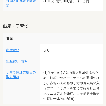
補助／助成金上限金
(1)10万円(2)100万円(3)30万円
額
出産・子育て
育児
出産祝い
なし
出産祝い-備考
-
子育て関連の独自の
(1)父子手帳(父親の育児参加促進のた
取り組み
め、妊娠中のパートナーへの配慮のほ
か、赤ちゃんのあやし方やお風呂の入
れ方等、イラストを交えて紹介した育
児マニュアルを発行。母子健康手帳交
付時に一体的に配布)。