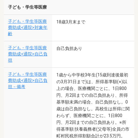
子ども・学生等医療
子ども・学生等医療
18歳3月末まで
費助成<通院>対象年
齢
子ども・学生等医療
自己負担あり
費助成<通院>自己負
担
子ども・学生等医療
1歳から中学校3年生(15歳到達後最初
費助成<通院>自己負
の3月31日まで)は、所得基準額(※)以
担－備考
上の場合、医療機関ごとに、1日800
円、月2回までの自己負担あり、所得
基準額未満の場合、自己負担なし。0
歳は自己負担なし。高校生は所得に関
わらず、医療機関ごとに、1日800
円、月2回までの自己負担あり。※所
得基準額:扶養義務者(父母等)全員の市
町村民税所得割額合計が23.5万円。