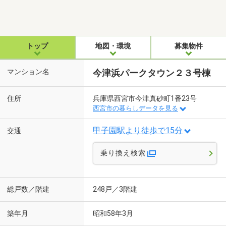
トップ
地図・環境
募集物件
マンション名
今津浜パークタウン２３号棟
住所
兵庫県西宮市今津真砂町1番23号
西宮市の暮らしデータを見る
甲子園駅より徒歩で15分
交通
乗り換え検索
総戸数／階建
248戸／3階建
築年月
昭和58年3月