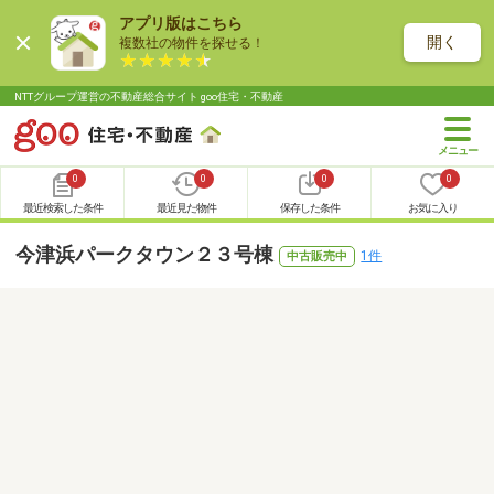
アプリ版はこちら
開く
複数社の物件を探せる！
NTTグループ運営の不動産総合サイト goo住宅・不動産
0
0
0
0
最近検索した条件
最近見た物件
保存した条件
お気に入り
今津浜パークタウン２３号棟
1件
中古販売中