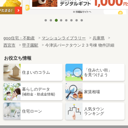
goo住宅・不動産
マンションライブラリー
兵庫県
西宮市
甲子園駅
今津浜パークタウン２３号棟 物件詳細
お役立ち情報
「住みたい街」
住まいのコラム
を見つけよう
暮らしのデータ
家賃相場
(補助金・助成金情報)
人気タウン
住宅ローン
ランキング