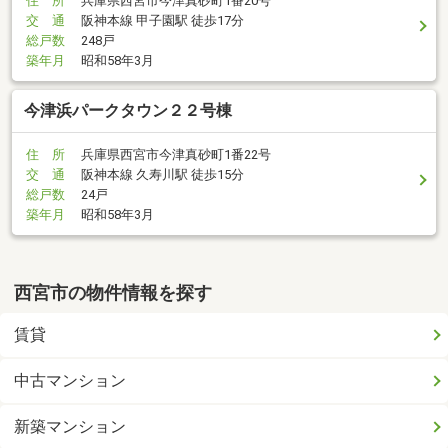
住 所
兵庫県西宮市今津真砂町1番20号
交 通
阪神本線 甲子園駅 徒歩17分
総戸数
248戸
築年月
昭和58年3月
今津浜パークタウン２２号棟
住 所
兵庫県西宮市今津真砂町1番22号
交 通
阪神本線 久寿川駅 徒歩15分
総戸数
24戸
築年月
昭和58年3月
西宮市の物件情報を探す
賃貸
中古マンション
新築マンション