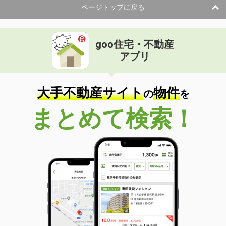
ページトップに戻る
goo住宅・不動産
アプリ
大手不動産サイト
物件
の
を
まとめて検索！