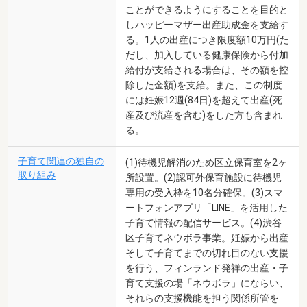
ことができるようにすることを目的と
しハッピーマザー出産助成金を支給す
る。1人の出産につき限度額10万円(た
だし、加入している健康保険から付加
給付が支給される場合は、その額を控
除した金額)を支給。また、この制度
には妊娠12週(84日)を超えて出産(死
産及び流産を含む)をした方も含まれ
る。
子育て関連の独自の
(1)待機児解消のため区立保育室を2ヶ
取り組み
所設置。(2)認可外保育施設に待機児
専用の受入枠を10名分確保。(3)スマ
ートフォンアプリ「LINE」を活用した
子育て情報の配信サービス。(4)渋谷
区子育てネウボラ事業。妊娠から出産
そして子育てまでの切れ目のない支援
を行う、フィンランド発祥の出産・子
育て支援の場「ネウボラ」にならい、
それらの支援機能を担う関係所管を