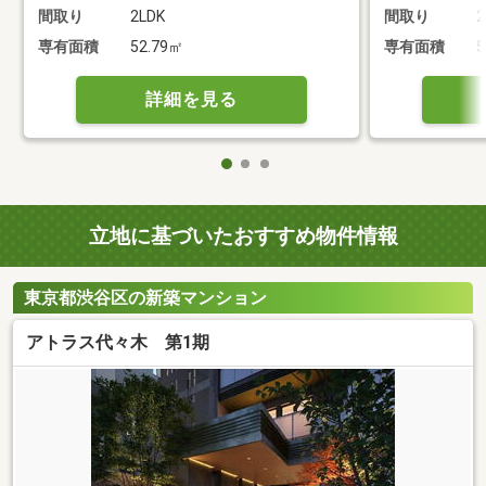
間取り
2LDK
間取り
2
専有面積
52.79㎡
専有面積
5
詳細を見る
立地に基づいたおすすめ物件情報
東京都渋谷区の新築マンション
アトラス代々木 第1期