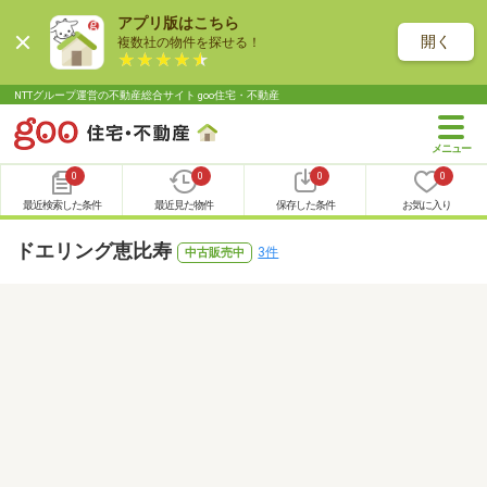
アプリ版はこちら
開く
複数社の物件を探せる！
NTTグループ運営の不動産総合サイト goo住宅・不動産
0
0
0
0
最近検索した条件
最近見た物件
保存した条件
お気に入り
ドエリング恵比寿
3件
中古販売中