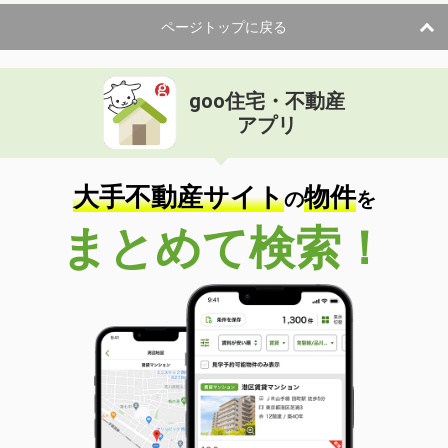
ページトップに戻る
goo住宅・不動産
アプリ
大手不動産サイト
物件
の
を
まとめて検索！