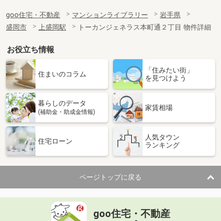
goo住宅・不動産
マンションライブラリー
岩手県
盛岡市
上盛岡駅
トーカンジェネラス本町通２丁目 物件詳細
お役立ち情報
「住みたい街」
住まいのコラム
を見つけよう
暮らしのデータ
家賃相場
(補助金・助成金情報)
人気タウン
住宅ローン
ランキング
ページトップに戻る
goo住宅・不動産