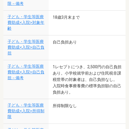
限－備考
子ども・学生等医療
18歳3月末まで
費助成<入院>対象年
齢
子ども・学生等医療
自己負担あり
費助成<入院>自己負
担
子ども・学生等医療
1レセプトにつき、2,500円の自己負担
費助成<入院>自己負
あり。小学校就学前および住民税非課
担－備考
税世帯の対象者は、自己負担なし。
入院時食事療養費の標準負担額の自己
負担あり。
子ども・学生等医療
所得制限なし
費助成<入院>所得制
限