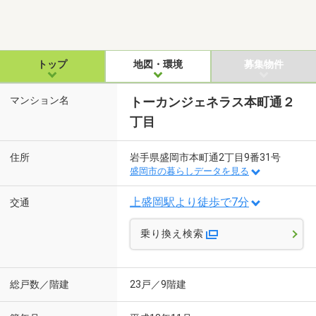
トップ
地図・環境
募集物件
マンション名
トーカンジェネラス本町通２
丁目
住所
岩手県盛岡市本町通2丁目9番31号
盛岡市の暮らしデータを見る
上盛岡駅より徒歩で7分
交通
乗り換え検索
総戸数／階建
23戸／9階建