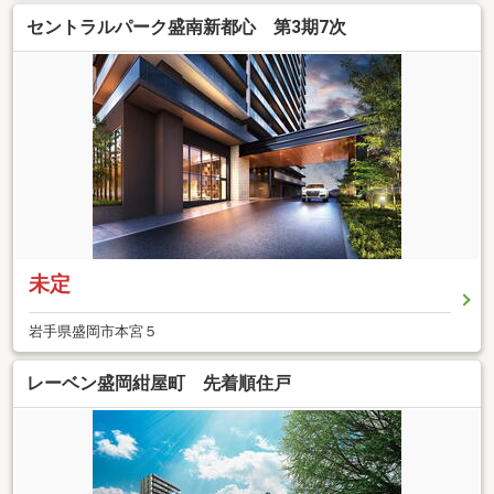
セントラルパーク盛南新都心 第3期7次
未定
岩手県盛岡市本宮５
レーベン盛岡紺屋町 先着順住戸