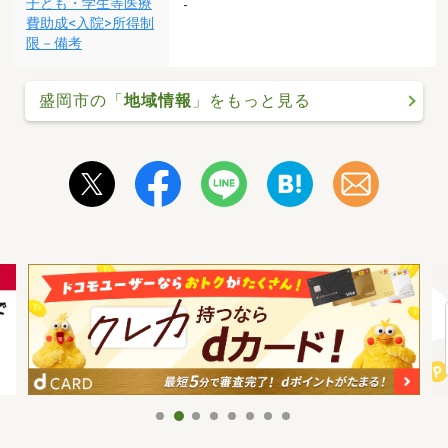
子ども・学生等医療
-
費助成<入院>所得制
限－備考
盛岡市の「
地域情報
」をもっと見る