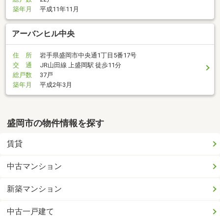
築年月
平成11年11月
アーバンヒル中央
住 所
岩手県盛岡市中央通1丁目5番17号
交 通
JR山田線 上盛岡駅 徒歩11分
総戸数
37戸
築年月
平成2年3月
盛岡市の物件情報を探す
賃貸
中古マンション
新築マンション
中古一戸建て