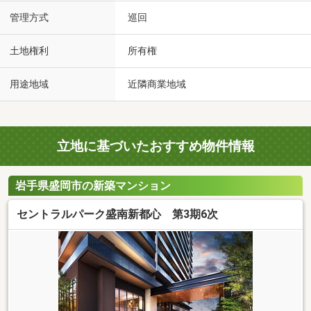
管理方式
巡回
土地権利
所有権
用途地域
近隣商業地域
立地に基づいたおすすめ物件情報
岩手県盛岡市の新築マンション
セントラルパーク盛南新都心 第3期6次