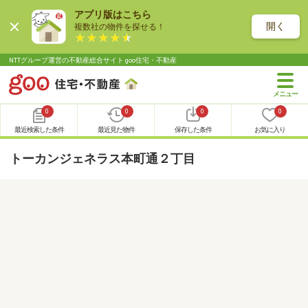
アプリ版はこちら
開く
複数社の物件を探せる！
NTTグループ運営の不動産総合サイト goo住宅・不動産
0
0
0
0
最近検索した条件
最近見た物件
保存した条件
お気に入り
トーカンジェネラス本町通２丁目