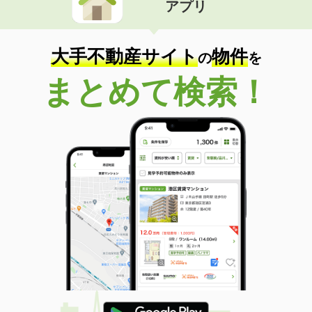
アプリ
大手不動産サイト
物件
の
を
まとめて検索！