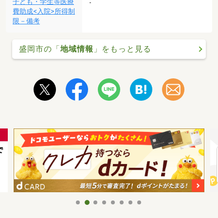
子ども・学生等医療
-
費助成<入院>所得制
限－備考
盛岡市の「
地域情報
」をもっと見る