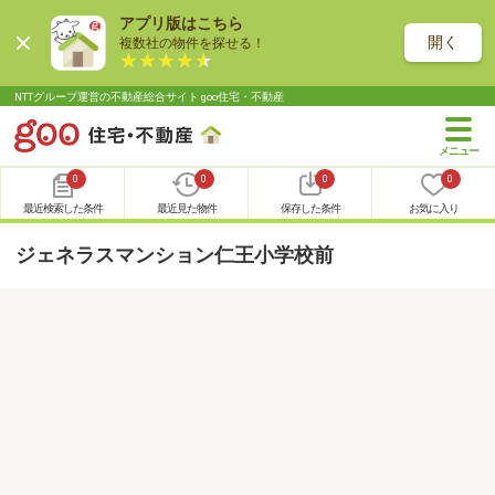
アプリ版はこちら
開く
複数社の物件を探せる！
NTTグループ運営の不動産総合サイト goo住宅・不動産
0
0
0
0
最近検索した条件
最近見た物件
保存した条件
お気に入り
ジェネラスマンション仁王小学校前