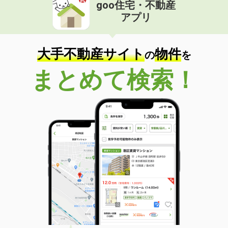
goo住宅・不動産
アプリ
大手不動産サイト
物件
の
を
まとめて検索！