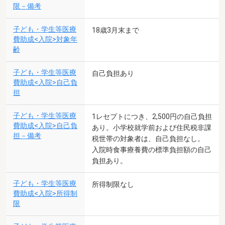
限－備考
子ども・学生等医療
18歳3月末まで
費助成<入院>対象年
齢
子ども・学生等医療
自己負担あり
費助成<入院>自己負
担
子ども・学生等医療
1レセプトにつき、2,500円の自己負担
費助成<入院>自己負
あり。小学校就学前および住民税非課
担－備考
税世帯の対象者は、自己負担なし。
入院時食事療養費の標準負担額の自己
負担あり。
子ども・学生等医療
所得制限なし
費助成<入院>所得制
限