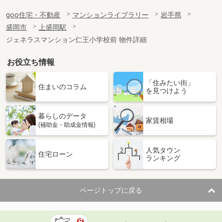
goo住宅・不動産
マンションライブラリー
岩手県
盛岡市
上盛岡駅
ジェネラスマンション仁王小学校前 物件詳細
お役立ち情報
「住みたい街」
住まいのコラム
を見つけよう
暮らしのデータ
家賃相場
(補助金・助成金情報)
人気タウン
住宅ローン
ランキング
ページトップに戻る