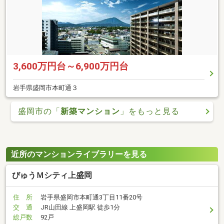
3,600万円台～6,900万円台
岩手県盛岡市本町通３
盛岡市の「
新築マンション
」をもっと見る
近所のマンションライブラリーを見る
びゅうＭシティ上盛岡
住 所
岩手県盛岡市本町通3丁目11番20号
交 通
JR山田線 上盛岡駅 徒歩1分
総戸数
92戸