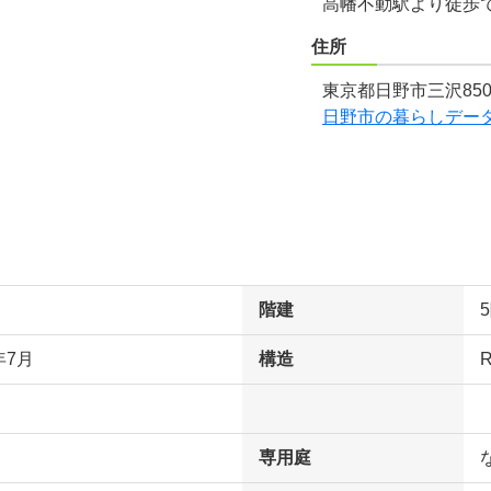
高幡不動駅より徒歩で
住所
東京都日野市三沢850
日野市の暮らしデー
階建
年7月
構造
専用庭