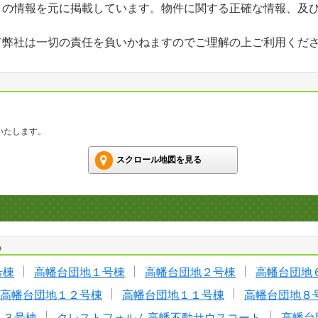
」の情報を元に掲載しています。物件に関する正確な情報、及
て弊社は一切の責任を負いかねますのでご理解の上ご利用くだ
いたします。
スクロール地図を見る
る
号棟
高幡台団地１号棟
高幡台団地２号棟
高幡台団地
高幡台団地１２号棟
高幡台団地１１号棟
高幡台団地８
１３号棟
クレストフォルム高幡不動サウスコート
高幡台