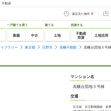
・不動産
0
最近見た物件
一戸建てを買う
建てる
投資する
不動産
新築
中古
土地
土地活用
投資
ライブラリー
東京都
日野市
高幡不動駅
高幡台団地５号
マンション名
高幡台団地５号棟
交通
京王線 京王動物園線 多