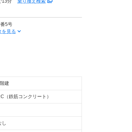
13分
乗り換え検索
番5号
タを見る
5階建
RC（鉄筋コンクリート）
なし