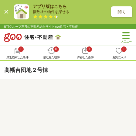
アプリ版はこちら
開く
複数社の物件を探せる！
NTTグループ運営の不動産総合サイト goo住宅・不動産
0
0
0
0
最近検索した条件
最近見た物件
保存した条件
お気に入り
高幡台団地２号棟