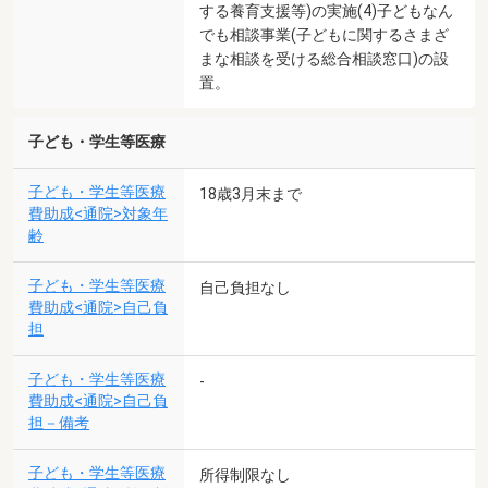
する養育支援等)の実施(4)子どもなん
でも相談事業(子どもに関するさまざ
まな相談を受ける総合相談窓口)の設
置。
子ども・学生等医療
子ども・学生等医療
18歳3月末まで
費助成<通院>対象年
齢
子ども・学生等医療
自己負担なし
費助成<通院>自己負
担
子ども・学生等医療
-
費助成<通院>自己負
担－備考
子ども・学生等医療
所得制限なし