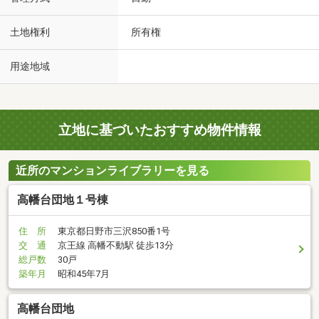
土地権利
所有権
用途地域
立地に基づいたおすすめ物件情報
近所のマンションライブラリーを見る
高幡台団地１号棟
住 所
東京都日野市三沢850番1号
交 通
京王線 高幡不動駅 徒歩13分
総戸数
30戸
築年月
昭和45年7月
高幡台団地