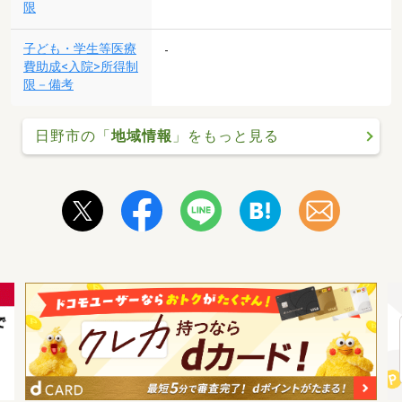
限
子ども・学生等医療
-
費助成<入院>所得制
限－備考
日野市の「
地域情報
」をもっと見る