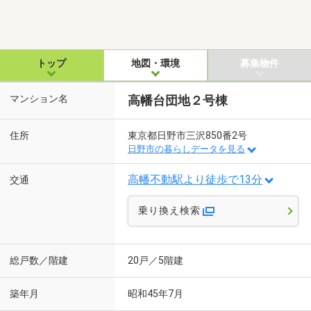
トップ
地図・環境
募集物件
マンション名
高幡台団地２号棟
住所
東京都日野市三沢850番2号
日野市の暮らしデータを見る
高幡不動駅より徒歩で13分
交通
乗り換え検索
総戸数／階建
20戸／5階建
築年月
昭和45年7月