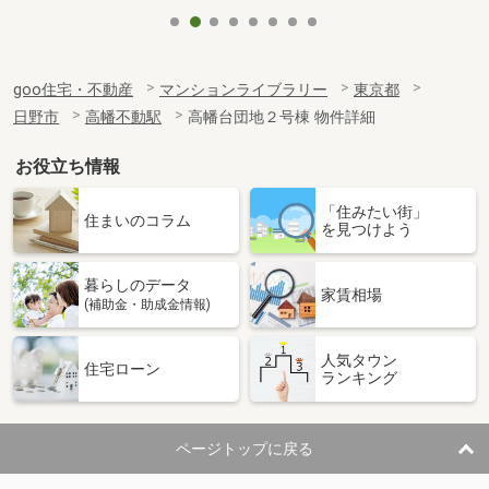
goo住宅・不動産
マンションライブラリー
東京都
日野市
高幡不動駅
高幡台団地２号棟 物件詳細
お役立ち情報
「住みたい街」
住まいのコラム
を見つけよう
暮らしのデータ
家賃相場
(補助金・助成金情報)
人気タウン
住宅ローン
ランキング
ページトップに戻る