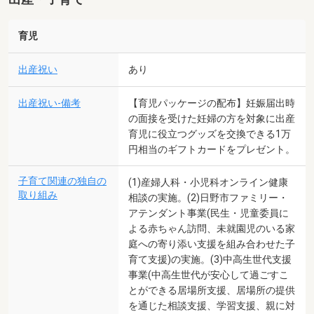
育児
出産祝い
あり
出産祝い-備考
【育児パッケージの配布】妊娠届出時
の面接を受けた妊婦の方を対象に出産
育児に役立つグッズを交換できる1万
円相当のギフトカードをプレゼント。
子育て関連の独自の
(1)産婦人科・小児科オンライン健康
取り組み
相談の実施。(2)日野市ファミリー・
アテンダント事業(民生・児童委員に
よる赤ちゃん訪問、未就園児のいる家
庭への寄り添い支援を組み合わせた子
育て支援)の実施。(3)中高生世代支援
事業(中高生世代が安心して過ごすこ
とができる居場所支援、居場所の提供
を通じた相談支援、学習支援、親に対