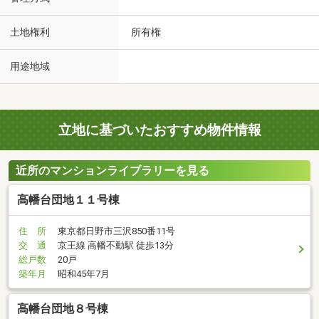
土地権利
所有権
用途地域
立地に基づいたおすすめ物件情報
近所のマンションライブラリーを見る
高幡台団地１１号棟
住 所
東京都日野市三沢850番11号
交 通
京王線 高幡不動駅 徒歩13分
総戸数
20戸
築年月
昭和45年7月
高幡台団地８号棟