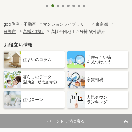
goo住宅・不動産
マンションライブラリー
東京都
日野市
高幡不動駅
高幡台団地１２号棟 物件詳細
お役立ち情報
「住みたい街」
住まいのコラム
を見つけよう
暮らしのデータ
家賃相場
(補助金・助成金情報)
人気タウン
住宅ローン
ランキング
ページトップに戻る