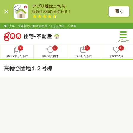
アプリ版はこちら
開く
複数社の物件を探せる！
NTTグループ運営の不動産総合サイト goo住宅・不動産
0
0
0
0
最近検索した条件
最近見た物件
保存した条件
お気に入り
高幡台団地１２号棟