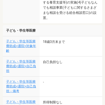
する養育支援等)の実施(4)子どもなん
でも相談事業(子どもに関するさまざ
まな相談を受ける総合相談窓口)の設
置。
子ども・学生等医療
子ども・学生等医療
18歳3月末まで
費助成<通院>対象年
齢
子ども・学生等医療
自己負担なし
費助成<通院>自己負
担
子ども・学生等医療
-
費助成<通院>自己負
担－備考
子ども・学生等医療
所得制限なし