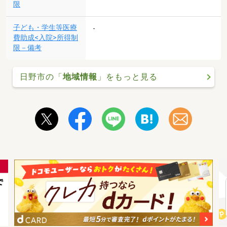
限
子ども・学生等医療
-
費助成<入院>所得制
限－備考
日野市の「
地域情報
」をもっと見る