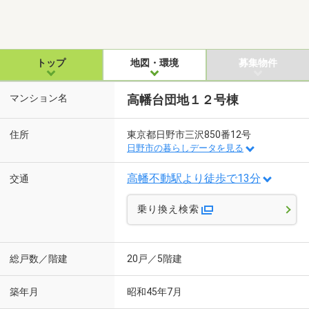
トップ
地図・環境
募集物件
マンション名
高幡台団地１２号棟
住所
東京都日野市三沢850番12号
日野市の暮らしデータを見る
高幡不動駅より徒歩で13分
交通
乗り換え検索
総戸数／階建
20戸／5階建
築年月
昭和45年7月