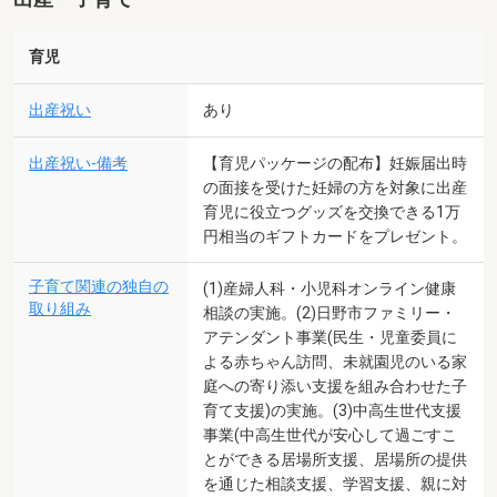
育児
出産祝い
あり
出産祝い-備考
【育児パッケージの配布】妊娠届出時
の面接を受けた妊婦の方を対象に出産
育児に役立つグッズを交換できる1万
円相当のギフトカードをプレゼント。
子育て関連の独自の
(1)産婦人科・小児科オンライン健康
取り組み
相談の実施。(2)日野市ファミリー・
アテンダント事業(民生・児童委員に
よる赤ちゃん訪問、未就園児のいる家
庭への寄り添い支援を組み合わせた子
育て支援)の実施。(3)中高生世代支援
事業(中高生世代が安心して過ごすこ
とができる居場所支援、居場所の提供
を通じた相談支援、学習支援、親に対