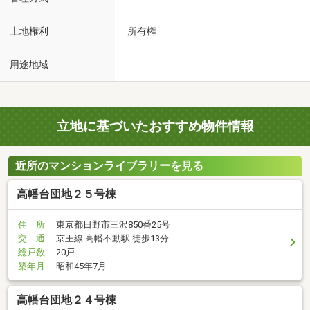
土地権利
所有権
用途地域
立地に基づいたおすすめ物件情報
近所のマンションライブラリーを見る
高幡台団地２５号棟
住 所
東京都日野市三沢850番25号
交 通
京王線 高幡不動駅 徒歩13分
総戸数
20戸
築年月
昭和45年7月
高幡台団地２４号棟