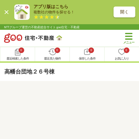
アプリ版はこちら
開く
複数社の物件を探せる！
NTTグループ運営の不動産総合サイト goo住宅・不動産
0
0
0
0
最近検索した条件
最近見た物件
保存した条件
お気に入り
高幡台団地２６号棟