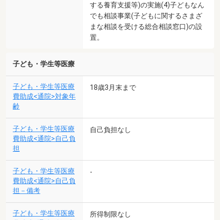
する養育支援等)の実施(4)子どもなん
でも相談事業(子どもに関するさまざ
まな相談を受ける総合相談窓口)の設
置。
子ども・学生等医療
子ども・学生等医療
18歳3月末まで
費助成<通院>対象年
齢
子ども・学生等医療
自己負担なし
費助成<通院>自己負
担
子ども・学生等医療
-
費助成<通院>自己負
担－備考
子ども・学生等医療
所得制限なし