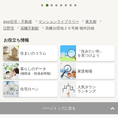
goo住宅・不動産
マンションライブラリー
東京都
日野市
高幡不動駅
高幡台団地２６号棟 物件詳細
お役立ち情報
「住みたい街」
住まいのコラム
を見つけよう
暮らしのデータ
家賃相場
(補助金・助成金情報)
人気タウン
住宅ローン
ランキング
ページトップに戻る