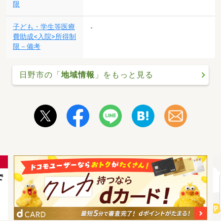
限
子ども・学生等医療
-
費助成<入院>所得制
限－備考
日野市の「
地域情報
」をもっと見る