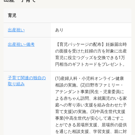
育児
出産祝い
あり
出産祝い-備考
【育児パッケージの配布】妊娠届出時
の面接を受けた妊婦の方を対象に出産
育児に役立つグッズを交換できる1万
円相当のギフトカードをプレゼント。
子育て関連の独自の
(1)産婦人科・小児科オンライン健康
取り組み
相談の実施。(2)日野市ファミリー・
アテンダント事業(民生・児童委員に
よる赤ちゃん訪問、未就園児のいる家
庭への寄り添い支援を組み合わせた子
育て支援)の実施。(3)中高生世代支援
事業(中高生世代が安心して過ごすこ
とができる居場所支援、居場所の提供
を通じた相談支援、学習支援、親に対