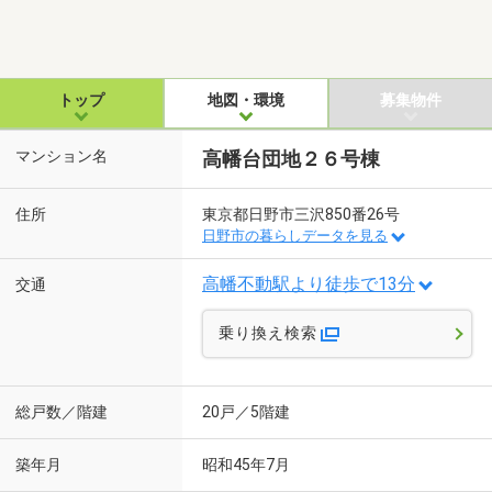
トップ
地図・環境
募集物件
マンション名
高幡台団地２６号棟
住所
東京都日野市三沢850番26号
日野市の暮らしデータを見る
高幡不動駅より徒歩で13分
交通
乗り換え検索
総戸数／階建
20戸／5階建
築年月
昭和45年7月