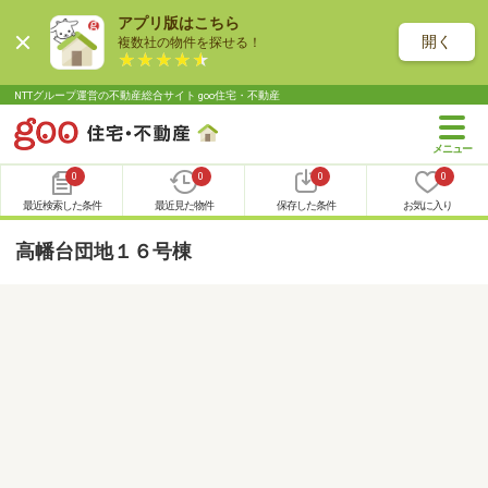
アプリ版はこちら
開く
複数社の物件を探せる！
NTTグループ運営の不動産総合サイト goo住宅・不動産
0
0
0
0
最近検索した条件
最近見た物件
保存した条件
お気に入り
高幡台団地１６号棟