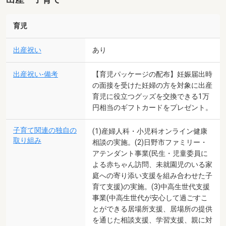
育児
出産祝い
あり
出産祝い-備考
【育児パッケージの配布】妊娠届出時
の面接を受けた妊婦の方を対象に出産
育児に役立つグッズを交換できる1万
円相当のギフトカードをプレゼント。
子育て関連の独自の
(1)産婦人科・小児科オンライン健康
取り組み
相談の実施。(2)日野市ファミリー・
アテンダント事業(民生・児童委員に
よる赤ちゃん訪問、未就園児のいる家
庭への寄り添い支援を組み合わせた子
育て支援)の実施。(3)中高生世代支援
事業(中高生世代が安心して過ごすこ
とができる居場所支援、居場所の提供
を通じた相談支援、学習支援、親に対