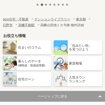
goo住宅・不動産
マンションライブラリー
東京都
日野市
高幡不動駅
高幡台団地１６号棟 物件詳細
お役立ち情報
「住みたい街」
住まいのコラム
を見つけよう
暮らしのデータ
家賃相場
(補助金・助成金情報)
人気タウン
住宅ローン
ランキング
ページトップに戻る