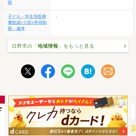
限
子ども・学生等医療
-
費助成<入院>所得制
限－備考
日野市の「
地域情報
」をもっと見る