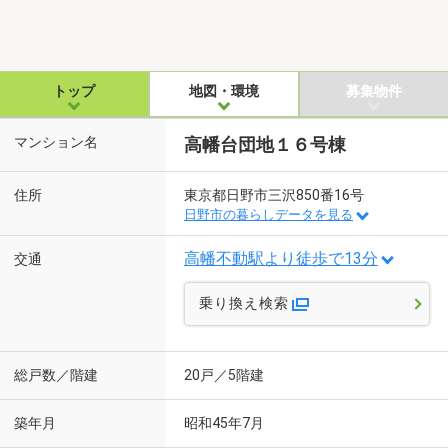
トップ
地図・環境
募集物件
マンション名
高幡台団地１６号棟
住所
東京都日野市三沢850番16号
日野市の暮らしデータを見る
高幡不動駅より徒歩で13分
交通
乗り換え検索
総戸数／階建
20戸／5階建
築年月
昭和45年7月