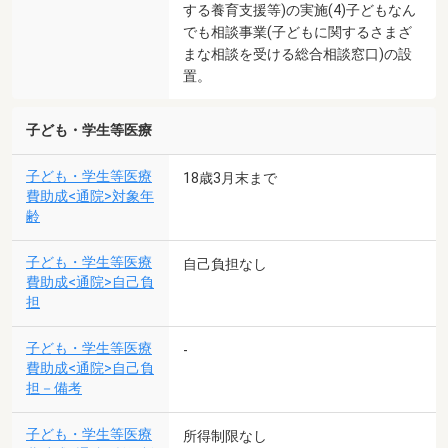
する養育支援等)の実施(4)子どもなん
でも相談事業(子どもに関するさまざ
まな相談を受ける総合相談窓口)の設
置。
子ども・学生等医療
子ども・学生等医療
18歳3月末まで
費助成<通院>対象年
齢
子ども・学生等医療
自己負担なし
費助成<通院>自己負
担
子ども・学生等医療
-
費助成<通院>自己負
担－備考
子ども・学生等医療
所得制限なし