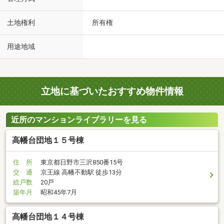
土地権利
所有権
用途地域
立地に基づいたおすすめ物件情報
近所のマンションライブラリーを見る
高幡台団地１５号棟
住 所
東京都日野市三沢850番15号
交 通
京王線 高幡不動駅 徒歩13分
総戸数
20戸
築年月
昭和45年7月
高幡台団地１４号棟